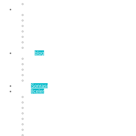
Çözüm Ortaklarımız
Hizmetlerimiz
Laminat Parke
Derzli Parke
Sistre ve Cila
Su Geçirmez Parke
Ahşap Parke
Masif Parke
Fuar Parkesi
Haberler
blog
Büyükçekmece Parke
Beylikdüzü Parke
Esenyurt Parke
Bakırköy Parke
Avcılar Parke
Öncesi
Sonrası
Bayiler
İlçeler
Yeşilköy Florya Parke
Büyükçekmece Parke
Alkent 2000 Parke
Beylikdüzü Parke
Beykent Parke
Esenkent Parke
Esenyurt Parke
Avcılar Parke