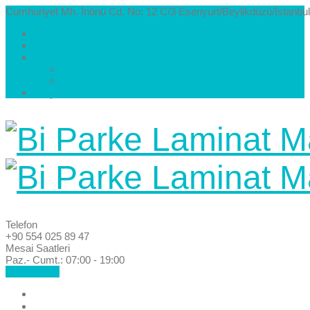
Cumhuriyet Mh. İnönü Cd. No: 12 C/3 Esenyurt/Beylikdüzü/İstanbul
Hakkımızda
Kataloglar
Galeri
Parke Modelleri ve Renkleri
Villa Parke Modelleri
İletişim
Telefon
+90 554 025 89 47
Mesai Saatleri
Paz.- Cumt.: 07:00 - 19:00
Hemen Ara!
Anasayfa
Hakkımızda