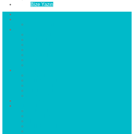
İletişim
Bize Yazın
Anasayfa
Hakkımızda
Çözüm Ortaklarımız
Hizmetlerimiz
Laminat Parke
Derzli Parke
Sistre ve Cila
Su Geçirmez Parke
Ahşap Parke
Masif Parke
Fuar Parkesi
Haberler
blog
Büyükçekmece Parke
Beylikdüzü Parke
Esenyurt Parke
Bakırköy Parke
Avcılar Parke
Öncesi
Sonrası
Bayiler
İlçeler
Yeşilköy Florya Parke
Büyükçekmece Parke
Alkent 2000 Parke
Beylikdüzü Parke
Beykent Parke