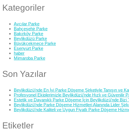
Kategoriler
Avcılar Parke
Bahçeşehir Parke
Bakırköy Parke
Beylikdüzü Parke
Büyükçekmece Parke
Esenyurt Parke
haber
Mimaroba Parke
Son Yazılar
Beylikdüzü’nde En İyi Parke Döşeme Şirketiyle Tanışın ve Kali
Profesyonel Ekiplerimizle Beylikdüzü’nde Hızlı ve Güvenilir
Estetik ve Dayanıklı Parke Döşeme İçin Beylikdüzü’nde Bizi 
Beylikdüzü’nde Parke Döşeme Hizmetleri Alanında Lider Şirk
Beylikdüzü’nde Kaliteli ve Uygun Fiyatlı Parke Döşeme Hizme
Etiketler