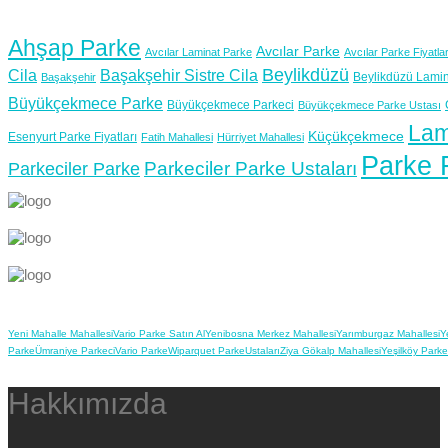
Ahşap Parke
Avcılar Parke
Avcılar Laminat Parke
Avcılar Parke Fiyatlar
Beylikdüzü
Cila
Başakşehir Sistre Cila
Beylikdüzü Lamin
Başakşehir
Büyükçekmece Parke
Büyükçekmece Parkeci
Büyükçekmece Parke Ustası
Lam
Küçükçekmece
Esenyurt Parke Fiyatları
Fatih Mahallesi
Hürriyet Mahallesi
Parke F
Parkeciler Parke Ustaları
Parkeciler Parke
Yeni Mahalle Mahallesi
Vario Parke Satın Al
Yenibosna Merkez Mahallesi
Yarımburgaz Mahallesi
Y
Parke
Ümraniye Parkeci
Vario Parke
Wiparquet Parke
Ustaları
Ziya Gökalp Mahallesi
Yeşilköy Parke
Hakkımızda