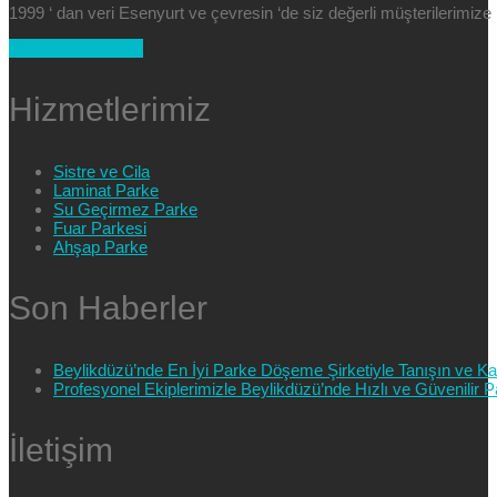
1999 ‘ dan veri Esenyurt ve çevresin ‘de siz değerli müşterilerimi
+90 554 025 89 47
Hizmetlerimiz
Sistre ve Cila
Laminat Parke
Su Geçirmez Parke
Fuar Parkesi
Ahşap Parke
Son Haberler
Beylikdüzü’nde En İyi Parke Döşeme Şirketiyle Tanışın ve Kali
Profesyonel Ekiplerimizle Beylikdüzü’nde Hızlı ve Güvenilir
İletişim