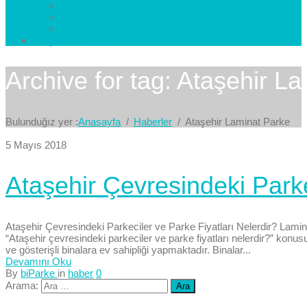
Esenkent Parke
Esenyurt Parke
Avcılar Parke
İletişim
Bize Yazın
Archive for tag: Ataşehir L
Bulunduğız yer :
Anasayfa
Haberler
Ataşehir Laminat Parke
5 Mayıs 2018
Ataşehir Çevresindeki Parke
Ataşehir Çevresindeki Parkeciler ve Parke Fiyatları Nelerdir? Lami
“Ataşehir çevresindeki parkeciler ve parke fiyatları nelerdir?” konusu
ve gösterişli binalara ev sahipliği yapmaktadır. Binalar...
Devamını Oku
By
biParke
in
haber
0
Arama: