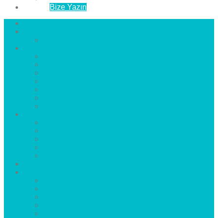
İletişim
Bize Yazın
Anasayfa
Hakkımızda
Çözüm Ortaklarımız
Hizmetlerimiz
Laminat Parke
Derzli Parke
Sistre ve Cila
Su Geçirmez Parke
Ahşap Parke
Masif Parke
Fuar Parkesi
Haberler
blog
Büyükçekmece Parke
Beylikdüzü Parke
Esenyurt Parke
Bakırköy Parke
Avcılar Parke
Öncesi
Sonrası
Bayiler
İlçeler
Yeşilköy Florya Parke
Büyükçekmece Parke
Alkent 2000 Parke
Beylikdüzü Parke
Beykent Parke