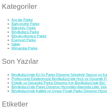
Kategoriler
Avcılar Parke
Bahçeşehir Parke
Bakırköy Parke
Beylikdüzü Parke
Büyükçekmece Parke
Esenyurt Parke
haber
Mimaroba Parke
Son Yazılar
Beylikdüzü’nde En İyi Parke Döşeme Şirketiyle Tanışın ve Kali
Profesyonel Ekiplerimizle Beylikdüzü’nde Hızlı ve Güvenilir
Estetik ve Dayanıklı Parke Döşeme İçin Beylikdüzü’nde Bizi 
Beylikdüzü’nde Parke Döşeme Hizmetleri Alanında Lider Şirk
Beylikdüzü’nde Kaliteli ve Uygun Fiyatlı Parke Döşeme Hizme
Etiketler