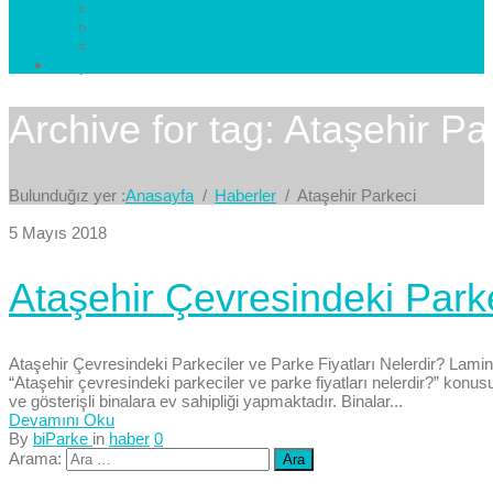
Esenkent Parke
Esenyurt Parke
Avcılar Parke
İletişim
Bize Yazın
Archive for tag: Ataşehir Pa
Bulunduğız yer :
Anasayfa
Haberler
Ataşehir Parkeci
5 Mayıs 2018
Ataşehir Çevresindeki Parke
Ataşehir Çevresindeki Parkeciler ve Parke Fiyatları Nelerdir? Lami
“Ataşehir çevresindeki parkeciler ve parke fiyatları nelerdir?” konusu
ve gösterişli binalara ev sahipliği yapmaktadır. Binalar...
Devamını Oku
By
biParke
in
haber
0
Arama: