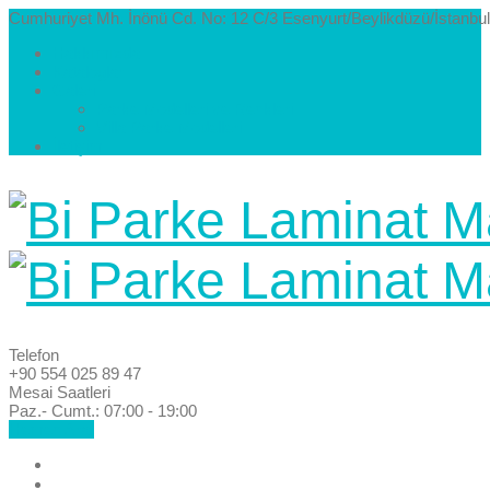
Cumhuriyet Mh. İnönü Cd. No: 12 C/3 Esenyurt/Beylikdüzü/İstanbul
Hakkımızda
Kataloglar
Galeri
Parke Modelleri ve Renkleri
Villa Parke Modelleri
İletişim
Telefon
+90 554 025 89 47
Mesai Saatleri
Paz.- Cumt.: 07:00 - 19:00
Hemen Ara!
Anasayfa
Hakkımızda