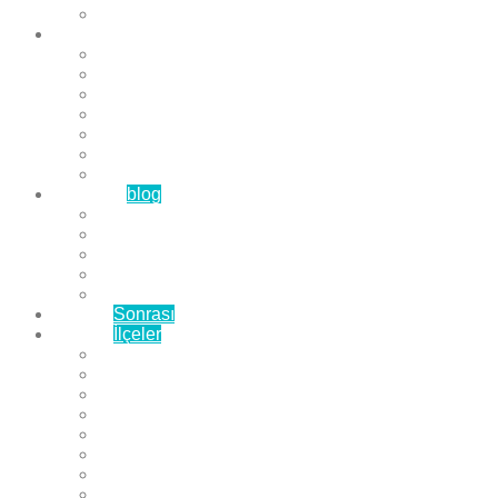
Çözüm Ortaklarımız
Hizmetlerimiz
Laminat Parke
Derzli Parke
Sistre ve Cila
Su Geçirmez Parke
Ahşap Parke
Masif Parke
Fuar Parkesi
Haberler
blog
Büyükçekmece Parke
Beylikdüzü Parke
Esenyurt Parke
Bakırköy Parke
Avcılar Parke
Öncesi
Sonrası
Bayiler
İlçeler
Yeşilköy Florya Parke
Büyükçekmece Parke
Alkent 2000 Parke
Beylikdüzü Parke
Beykent Parke
Esenkent Parke
Esenyurt Parke
Avcılar Parke