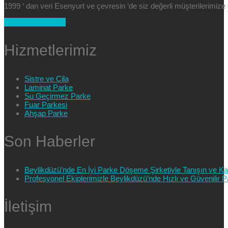
1999 ‘ dan veri Esenyurt ve çevresin ‘de siz değerli müşterilerimi
+90 554 025 89 47
Hizmetlerimiz
Sistre ve Cila
Laminat Parke
Su Geçirmez Parke
Fuar Parkesi
Ahşap Parke
Son Haberler
Beylikdüzü’nde En İyi Parke Döşeme Şirketiyle Tanışın ve Kali
Profesyonel Ekiplerimizle Beylikdüzü’nde Hızlı ve Güvenilir
İletişim