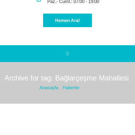
Paz.- Cumt.: 07:00 - 19:00
Hemen Ara!
Archive for tag: Bağlarçeşme Mahallesi
Bulunduğız yer :
Anasayfa
Haberler
Bağlarçeşme Mahallesi