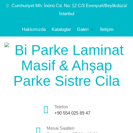
Cumhuriyet Mh. İnönü Cd. No: 12 C/3 Esenyurt/Beylikdüzü/
İstanbul
Hakkımızda
Kataloglar
Galeri
İletişim
Telefon
+90 554 025 89 47
Mesai Saatleri