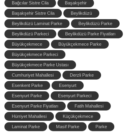
Bağcılar Sistre Cila
Başakşehir
Başakşehir Sistre Cila
Beylikdüzü
Beylikdüzü Laminat Parke
Beylikdüzü Parke
Beylikdüzü Parkeci
Beylikdüzü Parke Fiyatları
Büyükçekmece
Büyükçekmece Parke
Büyükçekmece Parkeci
Büyükçekmece Parke Ustası
Cumhuriyet Mahallesi
Derzli Parke
Esenkent Parke
Esenyurt
Esenyurt Parke
Esenyurt Parkeci
Esenyurt Parke Fiyatları
Fatih Mahallesi
Hürriyet Mahallesi
Küçükçekmece
Laminat Parke
Masif Parke
Parke