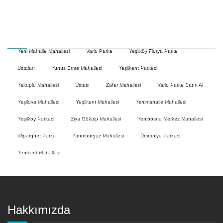
Yeni Mahalle Mahallesi
Vario Parke
Yeşilköy Florya Parke
Ustaları
Yunus Emre Mahallesi
Yeşilkent Parkeci
Yakuplu Mahallesi
Ustası
Zafer Mahallesi
Vario Parke Satın Al
Yeşilova Mahallesi
Yeşilkent Mahallesi
Yenimahalle Mahallesi
Yeşilköy Parkeci
Ziya Gökalp Mahallesi
Yenibosna Merkez Mahallesi
Wiparquet Parke
Yarımburgaz Mahallesi
Ümraniye Parkeci
Yenikent Mahallesi
Hakkımızda