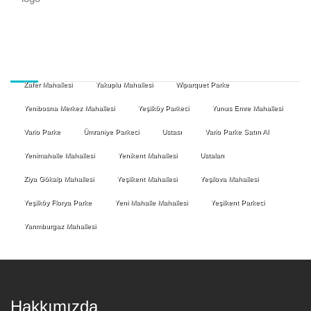
Zafer Mahallesi
Yakuplu Mahallesi
Wiparquet Parke
Yenibosna Merkez Mahallesi
Yeşilköy Parkeci
Yunus Emre Mahallesi
Vario Parke
Ümraniye Parkeci
Ustası
Vario Parke Satın Al
Yenimahalle Mahallesi
Yenikent Mahallesi
Ustaları
Ziya Gökalp Mahallesi
Yeşilkent Mahallesi
Yeşilova Mahallesi
Yeşilköy Florya Parke
Yeni Mahalle Mahallesi
Yeşilkent Parkeci
Yarımburgaz Mahallesi
Hakkımızda