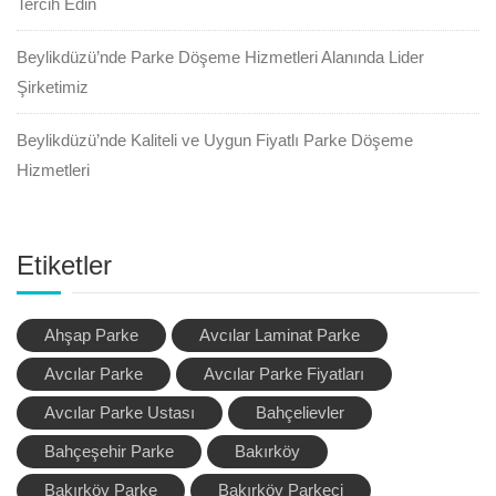
Tercih Edin
Beylikdüzü’nde Parke Döşeme Hizmetleri Alanında Lider
Şirketimiz
Beylikdüzü’nde Kaliteli ve Uygun Fiyatlı Parke Döşeme
Hizmetleri
Etiketler
Ahşap Parke
Avcılar Laminat Parke
Avcılar Parke
Avcılar Parke Fiyatları
Avcılar Parke Ustası
Bahçelievler
Bahçeşehir Parke
Bakırköy
Bakırköy Parke
Bakırköy Parkeci