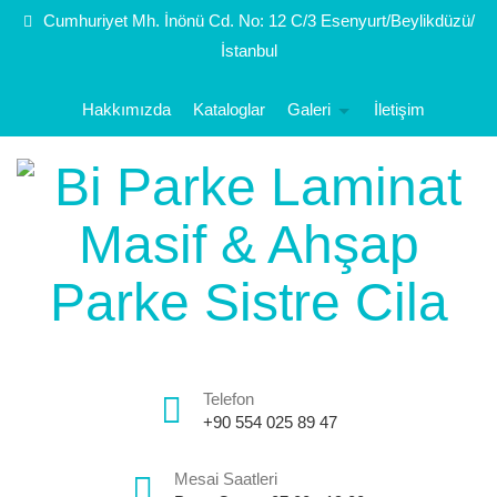
Cumhuriyet Mh. İnönü Cd. No: 12 C/3 Esenyurt/Beylikdüzü/
İstanbul
Hakkımızda
Kataloglar
Galeri
İletişim
Telefon
+90 554 025 89 47
Mesai Saatleri