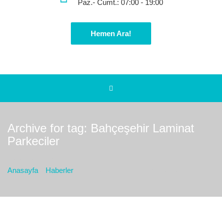
Paz.- Cumt.: 07:00 - 19:00
Hemen Ara!
Archive for tag: Bahçeşehir Laminat
Parkeciler
Bulunduğız yer :
Anasayfa
Haberler
Bahçeşehir Laminat Parkeciler