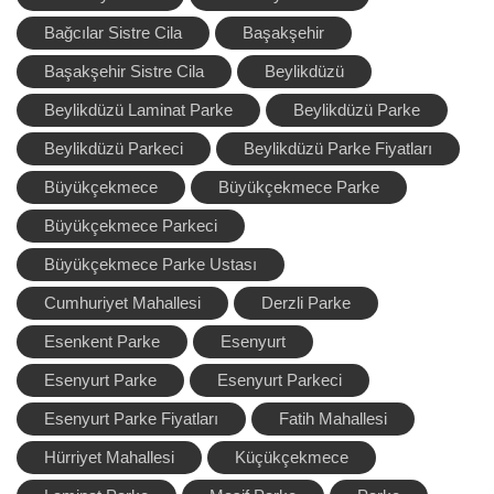
Bağcılar Sistre Cila
Başakşehir
Başakşehir Sistre Cila
Beylikdüzü
Beylikdüzü Laminat Parke
Beylikdüzü Parke
Beylikdüzü Parkeci
Beylikdüzü Parke Fiyatları
Büyükçekmece
Büyükçekmece Parke
Büyükçekmece Parkeci
Büyükçekmece Parke Ustası
Cumhuriyet Mahallesi
Derzli Parke
Esenkent Parke
Esenyurt
Esenyurt Parke
Esenyurt Parkeci
Esenyurt Parke Fiyatları
Fatih Mahallesi
Hürriyet Mahallesi
Küçükçekmece