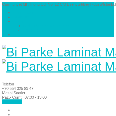
Cumhuriyet Mh. İnönü Cd. No: 12 C/3 Esenyurt/Beylikdüzü/İstanbul
Hakkımızda
Kataloglar
Galeri
Parke Modelleri ve Renkleri
Villa Parke Modelleri
İletişim
Telefon
+90 554 025 89 47
Mesai Saatleri
Paz.- Cumt.: 07:00 - 19:00
Hemen Ara!
Anasayfa
Hakkımızda