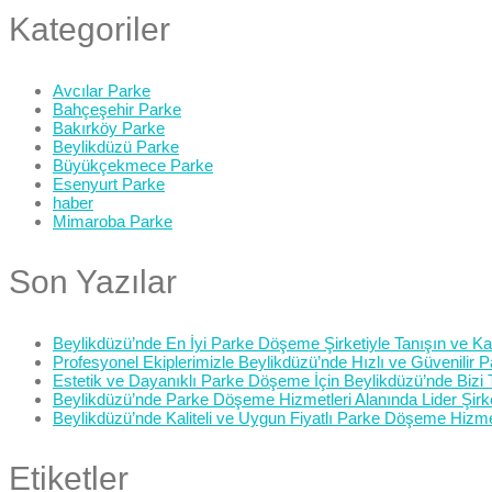
Kategoriler
Avcılar Parke
Bahçeşehir Parke
Bakırköy Parke
Beylikdüzü Parke
Büyükçekmece Parke
Esenyurt Parke
haber
Mimaroba Parke
Son Yazılar
Beylikdüzü’nde En İyi Parke Döşeme Şirketiyle Tanışın ve Kali
Profesyonel Ekiplerimizle Beylikdüzü’nde Hızlı ve Güvenilir
Estetik ve Dayanıklı Parke Döşeme İçin Beylikdüzü’nde Bizi 
Beylikdüzü’nde Parke Döşeme Hizmetleri Alanında Lider Şirk
Beylikdüzü’nde Kaliteli ve Uygun Fiyatlı Parke Döşeme Hizme
Etiketler