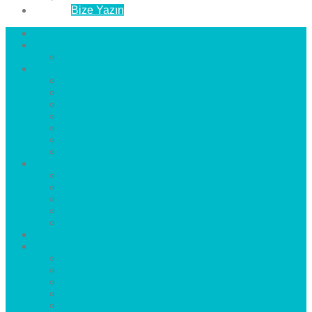
İletişim
Bize Yazın
Anasayfa
Hakkımızda
Çözüm Ortaklarımız
Hizmetlerimiz
Laminat Parke
Derzli Parke
Sistre ve Cila
Su Geçirmez Parke
Ahşap Parke
Masif Parke
Fuar Parkesi
Haberler
blog
Büyükçekmece Parke
Beylikdüzü Parke
Esenyurt Parke
Bakırköy Parke
Avcılar Parke
Öncesi
Sonrası
Bayiler
İlçeler
Yeşilköy Florya Parke
Büyükçekmece Parke
Alkent 2000 Parke
Beylikdüzü Parke
Beykent Parke