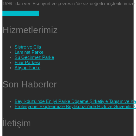
1999 ‘ dan veri Esenyurt ve çevresin ‘de siz değerli müşterilerimi
+90 554 025 89 47
Hizmetlerimiz
Sistre ve Cila
Laminat Parke
Su Geçirmez Parke
Fuar Parkesi
Ahşap Parke
Son Haberler
Beylikdüzü’nde En İyi Parke Döşeme Şirketiyle Tanışın ve Kali
Profesyonel Ekiplerimizle Beylikdüzü’nde Hızlı ve Güvenilir
İletişim