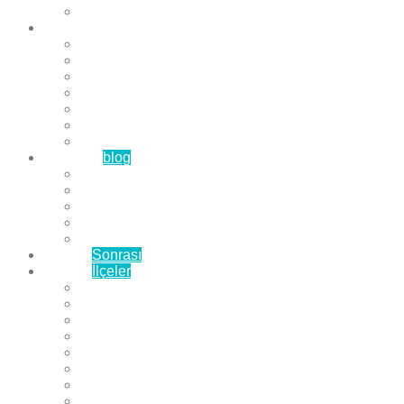
Çözüm Ortaklarımız
Hizmetlerimiz
Laminat Parke
Derzli Parke
Sistre ve Cila
Su Geçirmez Parke
Ahşap Parke
Masif Parke
Fuar Parkesi
Haberler
blog
Büyükçekmece Parke
Beylikdüzü Parke
Esenyurt Parke
Bakırköy Parke
Avcılar Parke
Öncesi
Sonrası
Bayiler
İlçeler
Yeşilköy Florya Parke
Büyükçekmece Parke
Alkent 2000 Parke
Beylikdüzü Parke
Beykent Parke
Esenkent Parke
Esenyurt Parke
Avcılar Parke