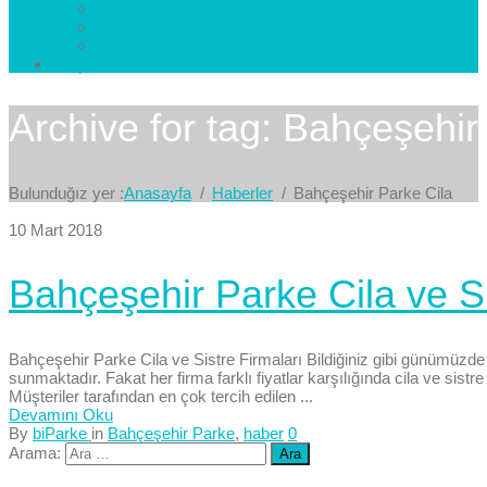
Esenkent Parke
Esenyurt Parke
Avcılar Parke
İletişim
Bize Yazın
Archive for tag: Bahçeşehir
Bulunduğız yer :
Anasayfa
Haberler
Bahçeşehir Parke Cila
10 Mart 2018
Bahçeşehir Parke Cila ve Si
Bahçeşehir Parke Cila ve Sistre Firmaları Bildiğiniz gibi günümüzde en
sunmaktadır. Fakat her firma farklı fiyatlar karşılığında cila ve sistr
Müşteriler tarafından en çok tercih edilen ...
Devamını Oku
By
biParke
in
Bahçeşehir Parke
,
haber
0
Arama: