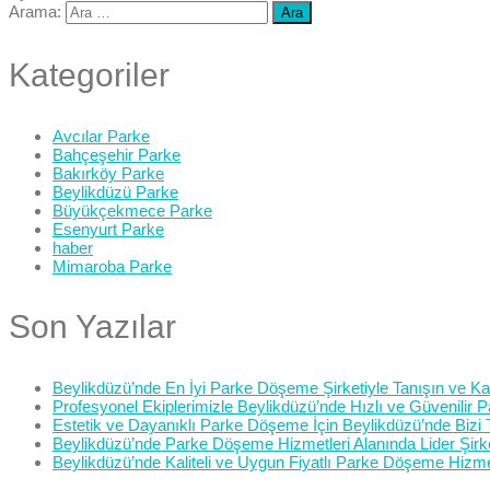
Arama:
Kategoriler
Avcılar Parke
Bahçeşehir Parke
Bakırköy Parke
Beylikdüzü Parke
Büyükçekmece Parke
Esenyurt Parke
haber
Mimaroba Parke
Son Yazılar
Beylikdüzü’nde En İyi Parke Döşeme Şirketiyle Tanışın ve Kali
Profesyonel Ekiplerimizle Beylikdüzü’nde Hızlı ve Güvenilir
Estetik ve Dayanıklı Parke Döşeme İçin Beylikdüzü’nde Bizi 
Beylikdüzü’nde Parke Döşeme Hizmetleri Alanında Lider Şirk
Beylikdüzü’nde Kaliteli ve Uygun Fiyatlı Parke Döşeme Hizme