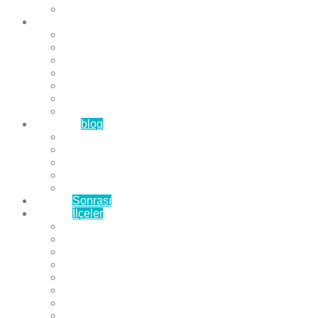
Çözüm Ortaklarımız
Hizmetlerimiz
Laminat Parke
Derzli Parke
Sistre ve Cila
Su Geçirmez Parke
Ahşap Parke
Masif Parke
Fuar Parkesi
Haberler
blog
Büyükçekmece Parke
Beylikdüzü Parke
Esenyurt Parke
Bakırköy Parke
Avcılar Parke
Öncesi
Sonrası
Bayiler
İlçeler
Yeşilköy Florya Parke
Büyükçekmece Parke
Alkent 2000 Parke
Beylikdüzü Parke
Beykent Parke
Esenkent Parke
Esenyurt Parke
Avcılar Parke