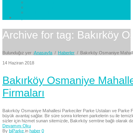
Esenkent Parke
Esenyurt Parke
Avcılar Parke
İletişim
Bize Yazın
Archive for tag: Bakırköy 
Bulunduğız yer :
Anasayfa
Haberler
Bakırköy Osmaniye Mahall
14 Haziran 2018
Bakırköy Osmaniye Mahalles
Firmaları
Bakırköy Osmaniye Mahallesi Parkeciler Parke Ustaları ve Parke Fir
büyük avantaj sağlar. Bir süre sonra kirlenen parkelerin su ile te
sizler için hizmet sunan sitemizde, Bakırköy semtine bağlı olarak da
Devamını Oku
By
biParke
in
haber
0