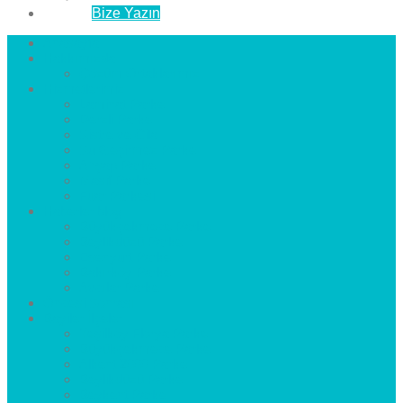
İletişim
Bize Yazın
Anasayfa
Hakkımızda
Çözüm Ortaklarımız
Hizmetlerimiz
Laminat Parke
Derzli Parke
Sistre ve Cila
Su Geçirmez Parke
Ahşap Parke
Masif Parke
Fuar Parkesi
Haberler
blog
Büyükçekmece Parke
Beylikdüzü Parke
Esenyurt Parke
Bakırköy Parke
Avcılar Parke
Öncesi
Sonrası
Bayiler
İlçeler
Yeşilköy Florya Parke
Büyükçekmece Parke
Alkent 2000 Parke
Beylikdüzü Parke
Beykent Parke