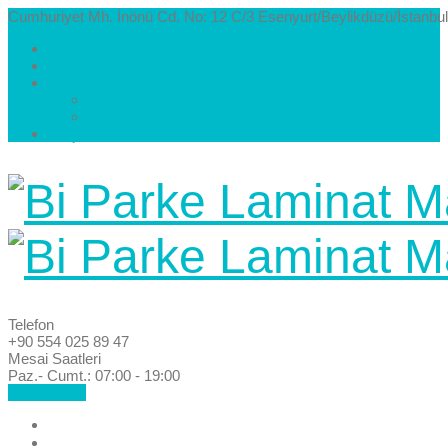
Cumhuriyet Mh. İnönü Cd. No: 12 C/3 Esenyurt/Beylikdüzü/İstanbul
Hakkımızda
Kataloglar
Galeri
Parke Modelleri ve Renkleri
Villa Parke Modelleri
İletişim
Telefon
+90 554 025 89 47
Mesai Saatleri
Paz.- Cumt.: 07:00 - 19:00
Hemen Ara!
Anasayfa
Hakkımızda