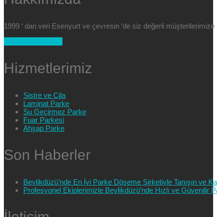
1999 ‘ dan veri Esenyurt ve çevresin ‘de siz değerli müşterilerimi
+90 554 025 89 47
Hizmetlerimiz
Sistre ve Cila
Laminat Parke
Su Geçirmez Parke
Fuar Parkesi
Ahşap Parke
Son Haberler
Beylikdüzü’nde En İyi Parke Döşeme Şirketiyle Tanışın ve Kali
Profesyonel Ekiplerimizle Beylikdüzü’nde Hızlı ve Güvenilir
İletişim