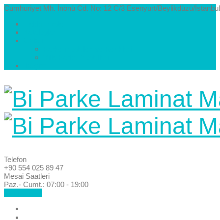
Cumhuriyet Mh. İnönü Cd. No: 12 C/3 Esenyurt/Beylikdüzü/İstanbul
Hakkımızda
Kataloglar
Galeri
Parke Modelleri ve Renkleri
Villa Parke Modelleri
İletişim
Telefon
+90 554 025 89 47
Mesai Saatleri
Paz.- Cumt.: 07:00 - 19:00
Hemen Ara!
Anasayfa
Hakkımızda