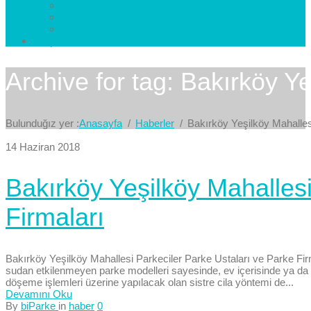
Esenkent Parke
Esenyurt Parke
Avcılar Parke
İletişim
Bize Yazın
Archive for tag: Bakırköy Y
Bulunduğız yer :
Anasayfa
Haberler
Bakırköy Yeşilköy Mahalles
14 Haziran 2018
Bakırköy Yeşilköy Mahallesi
Firmaları
Bakırköy Yeşilköy Mahallesi Parkeciler Parke Ustaları ve Parke Firma
sudan etkilenmeyen parke modelleri sayesinde, ev içerisinde ya da 
döşeme işlemleri üzerine yapılacak olan sistre cila yöntemi de...
Devamını Oku
By
biParke
in
haber
0