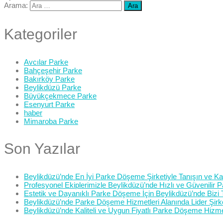
Arama:
Kategoriler
Avcılar Parke
Bahçeşehir Parke
Bakırköy Parke
Beylikdüzü Parke
Büyükçekmece Parke
Esenyurt Parke
haber
Mimaroba Parke
Son Yazılar
Beylikdüzü’nde En İyi Parke Döşeme Şirketiyle Tanışın ve Kali
Profesyonel Ekiplerimizle Beylikdüzü’nde Hızlı ve Güvenilir
Estetik ve Dayanıklı Parke Döşeme İçin Beylikdüzü’nde Bizi 
Beylikdüzü’nde Parke Döşeme Hizmetleri Alanında Lider Şirk
Beylikdüzü’nde Kaliteli ve Uygun Fiyatlı Parke Döşeme Hizme