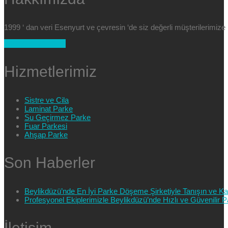
1999 ‘ dan veri Esenyurt ve çevresin ‘de siz değerli müşterilerimi
+90 554 025 89 47
Hizmetlerimiz
Sistre ve Cila
Laminat Parke
Su Geçirmez Parke
Fuar Parkesi
Ahşap Parke
Son Haberler
Beylikdüzü’nde En İyi Parke Döşeme Şirketiyle Tanışın ve Kali
Profesyonel Ekiplerimizle Beylikdüzü’nde Hızlı ve Güvenilir
İletişim