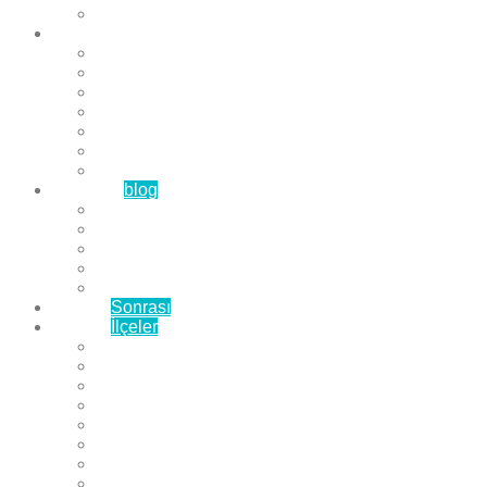
Çözüm Ortaklarımız
Hizmetlerimiz
Laminat Parke
Derzli Parke
Sistre ve Cila
Su Geçirmez Parke
Ahşap Parke
Masif Parke
Fuar Parkesi
Haberler
blog
Büyükçekmece Parke
Beylikdüzü Parke
Esenyurt Parke
Bakırköy Parke
Avcılar Parke
Öncesi
Sonrası
Bayiler
İlçeler
Yeşilköy Florya Parke
Büyükçekmece Parke
Alkent 2000 Parke
Beylikdüzü Parke
Beykent Parke
Esenkent Parke
Esenyurt Parke
Avcılar Parke