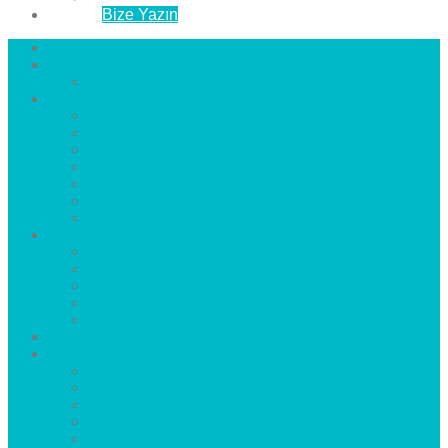
İletişim
Bize Yazın
Anasayfa
Hakkımızda
Çözüm Ortaklarımız
Hizmetlerimiz
Laminat Parke
Derzli Parke
Sistre ve Cila
Su Geçirmez Parke
Ahşap Parke
Masif Parke
Fuar Parkesi
Haberler
blog
Büyükçekmece Parke
Beylikdüzü Parke
Esenyurt Parke
Bakırköy Parke
Avcılar Parke
Öncesi
Sonrası
Bayiler
İlçeler
Yeşilköy Florya Parke
Büyükçekmece Parke
Alkent 2000 Parke
Beylikdüzü Parke
Beykent Parke