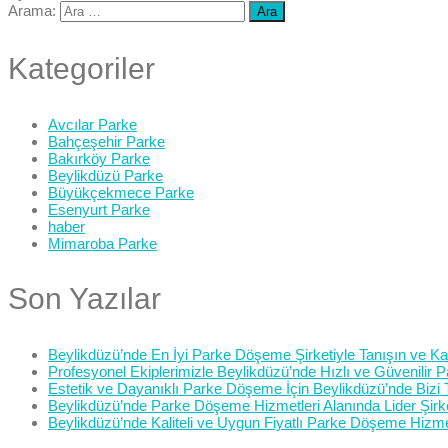
Arama:
Kategoriler
Avcılar Parke
Bahçeşehir Parke
Bakırköy Parke
Beylikdüzü Parke
Büyükçekmece Parke
Esenyurt Parke
haber
Mimaroba Parke
Son Yazılar
Beylikdüzü’nde En İyi Parke Döşeme Şirketiyle Tanışın ve Kali
Profesyonel Ekiplerimizle Beylikdüzü’nde Hızlı ve Güvenilir
Estetik ve Dayanıklı Parke Döşeme İçin Beylikdüzü’nde Bizi 
Beylikdüzü’nde Parke Döşeme Hizmetleri Alanında Lider Şirk
Beylikdüzü’nde Kaliteli ve Uygun Fiyatlı Parke Döşeme Hizme