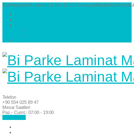
Cumhuriyet Mh. İnönü Cd. No: 12 C/3 Esenyurt/Beylikdüzü/İstanbul
Hakkımızda
Kataloglar
Galeri
Parke Modelleri ve Renkleri
Villa Parke Modelleri
İletişim
Telefon
+90 554 025 89 47
Mesai Saatleri
Paz.- Cumt.: 07:00 - 19:00
Hemen Ara!
Anasayfa
Hakkımızda