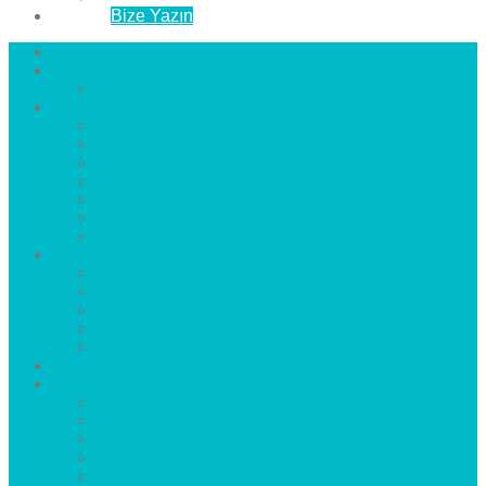
İletişim
Bize Yazın
Anasayfa
Hakkımızda
Çözüm Ortaklarımız
Hizmetlerimiz
Laminat Parke
Derzli Parke
Sistre ve Cila
Su Geçirmez Parke
Ahşap Parke
Masif Parke
Fuar Parkesi
Haberler
blog
Büyükçekmece Parke
Beylikdüzü Parke
Esenyurt Parke
Bakırköy Parke
Avcılar Parke
Öncesi
Sonrası
Bayiler
İlçeler
Yeşilköy Florya Parke
Büyükçekmece Parke
Alkent 2000 Parke
Beylikdüzü Parke
Beykent Parke