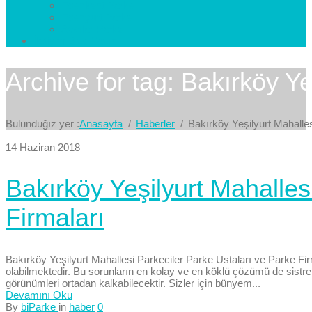
Esenkent Parke
Esenyurt Parke
Avcılar Parke
İletişim
Bize Yazın
Archive for tag: Bakırköy Ye
Bulunduğız yer :
Anasayfa
Haberler
Bakırköy Yeşilyurt Mahalle
14 Haziran 2018
Bakırköy Yeşilyurt Mahalles
Firmaları
Bakırköy Yeşilyurt Mahallesi Parkeciler Parke Ustaları ve Parke Fi
olabilmektedir. Bu sorunların en kolay ve en köklü çözümü de sistre 
görünümleri ortadan kalkabilecektir. Sizler için bünyem...
Devamını Oku
By
biParke
in
haber
0