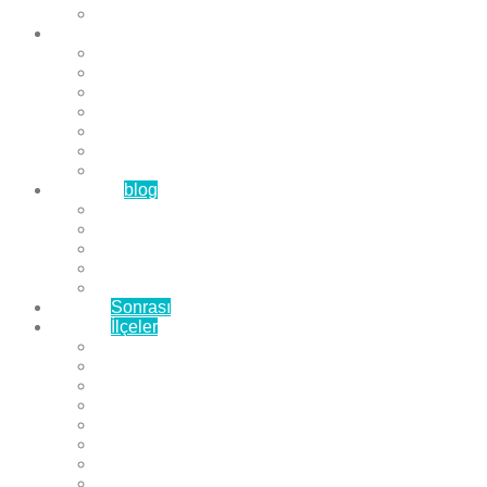
Çözüm Ortaklarımız
Hizmetlerimiz
Laminat Parke
Derzli Parke
Sistre ve Cila
Su Geçirmez Parke
Ahşap Parke
Masif Parke
Fuar Parkesi
Haberler
blog
Büyükçekmece Parke
Beylikdüzü Parke
Esenyurt Parke
Bakırköy Parke
Avcılar Parke
Öncesi
Sonrası
Bayiler
İlçeler
Yeşilköy Florya Parke
Büyükçekmece Parke
Alkent 2000 Parke
Beylikdüzü Parke
Beykent Parke
Esenkent Parke
Esenyurt Parke
Avcılar Parke