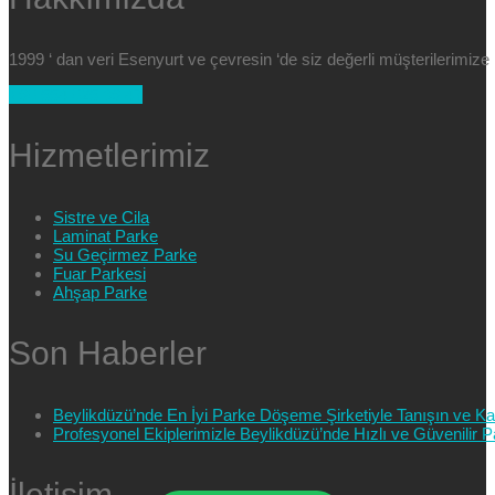
1999 ‘ dan veri Esenyurt ve çevresin ‘de siz değerli müşterilerimi
+90 554 025 89 47
Hizmetlerimiz
Sistre ve Cila
Laminat Parke
Su Geçirmez Parke
Fuar Parkesi
Ahşap Parke
Son Haberler
Beylikdüzü’nde En İyi Parke Döşeme Şirketiyle Tanışın ve Kali
Profesyonel Ekiplerimizle Beylikdüzü’nde Hızlı ve Güvenilir
İletişim