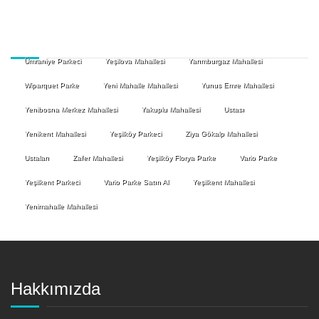
Ümraniye Parkeci
Yeşilova Mahallesi
Yarımburgaz Mahallesi
Wiparquet Parke
Yeni Mahalle Mahallesi
Yunus Emre Mahallesi
Yenibosna Merkez Mahallesi
Yakuplu Mahallesi
Ustası
Yenikent Mahallesi
Yeşilköy Parkeci
Ziya Gökalp Mahallesi
Ustaları
Zafer Mahallesi
Yeşilköy Florya Parke
Vario Parke
Yeşilkent Parkeci
Vario Parke Satın Al
Yeşilkent Mahallesi
Yenimahalle Mahallesi
Hakkımızda