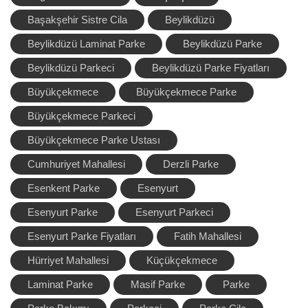
Başakşehir Sistre Cila
Beylikdüzü
Beylikdüzü Laminat Parke
Beylikdüzü Parke
Beylikdüzü Parkeci
Beylikdüzü Parke Fiyatları
Büyükçekmece
Büyükçekmece Parke
Büyükçekmece Parkeci
Büyükçekmece Parke Ustası
Cumhuriyet Mahallesi
Derzli Parke
Esenkent Parke
Esenyurt
Esenyurt Parke
Esenyurt Parkeci
Esenyurt Parke Fiyatları
Fatih Mahallesi
Hürriyet Mahallesi
Küçükçekmece
Laminat Parke
Masif Parke
Parke