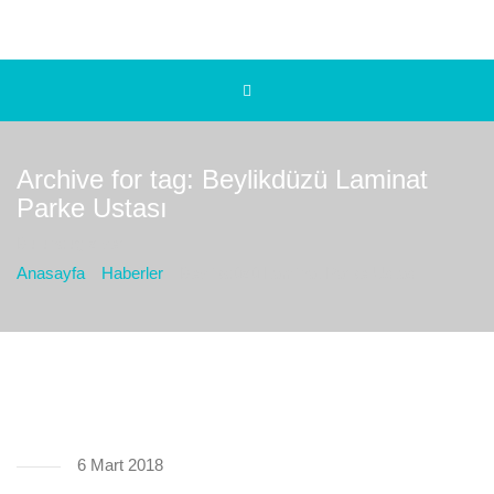
Archive for tag: Beylikdüzü Laminat
Parke Ustası
Bulunduğız yer :
Anasayfa
Haberler
Beylikdüzü Laminat Parke Ustası
6 Mart 2018