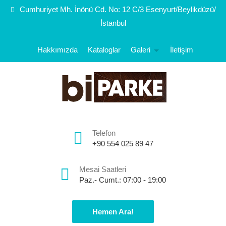
Cumhuriyet Mh. İnönü Cd. No: 12 C/3 Esenyurt/Beylikdüzü/
İstanbul
Hakkımızda
Kataloglar
Galeri
İletişim
Telefon
+90 554 025 89 47
Mesai Saatleri
Paz.- Cumt.: 07:00 - 19:00
Hemen Ara!