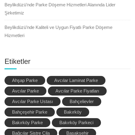
Beylikdüzü’nde Parke Döşeme Hizmetleri Alanında Lider
Şirketimiz
Beylikdüzü’nde Kaliteli ve Uygun Fiyatlı Parke Döşeme
Hizmetleri
Etiketler
Ahşap Parke
Avcılar Laminat Parke
Avcılar Parke
Avcılar Parke Fiyatları
Avcılar Parke Ustası
Bahçelievler
Bahçeşehir Parke
Bakırköy
Bakırköy Parke
Bakırköy Parkeci
Bağcılar Sistre Cila
Başakşehir