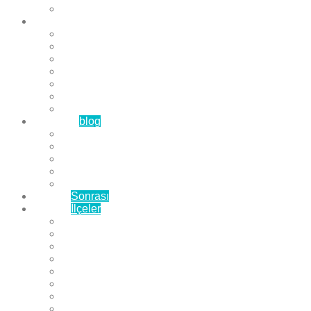
Çözüm Ortaklarımız
Hizmetlerimiz
Laminat Parke
Derzli Parke
Sistre ve Cila
Su Geçirmez Parke
Ahşap Parke
Masif Parke
Fuar Parkesi
Haberler
blog
Büyükçekmece Parke
Beylikdüzü Parke
Esenyurt Parke
Bakırköy Parke
Avcılar Parke
Öncesi
Sonrası
Bayiler
İlçeler
Yeşilköy Florya Parke
Büyükçekmece Parke
Alkent 2000 Parke
Beylikdüzü Parke
Beykent Parke
Esenkent Parke
Esenyurt Parke
Avcılar Parke