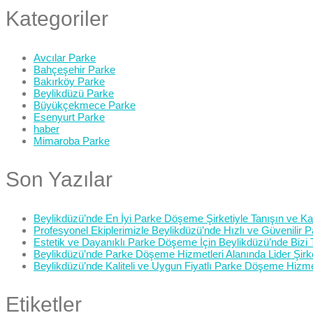
Kategoriler
Avcılar Parke
Bahçeşehir Parke
Bakırköy Parke
Beylikdüzü Parke
Büyükçekmece Parke
Esenyurt Parke
haber
Mimaroba Parke
Son Yazılar
Beylikdüzü’nde En İyi Parke Döşeme Şirketiyle Tanışın ve Kali
Profesyonel Ekiplerimizle Beylikdüzü’nde Hızlı ve Güvenilir
Estetik ve Dayanıklı Parke Döşeme İçin Beylikdüzü’nde Bizi 
Beylikdüzü’nde Parke Döşeme Hizmetleri Alanında Lider Şirk
Beylikdüzü’nde Kaliteli ve Uygun Fiyatlı Parke Döşeme Hizme
Etiketler