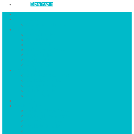
İletişim
Bize Yazın
Anasayfa
Hakkımızda
Çözüm Ortaklarımız
Hizmetlerimiz
Laminat Parke
Derzli Parke
Sistre ve Cila
Su Geçirmez Parke
Ahşap Parke
Masif Parke
Fuar Parkesi
Haberler
blog
Büyükçekmece Parke
Beylikdüzü Parke
Esenyurt Parke
Bakırköy Parke
Avcılar Parke
Öncesi
Sonrası
Bayiler
İlçeler
Yeşilköy Florya Parke
Büyükçekmece Parke
Alkent 2000 Parke
Beylikdüzü Parke
Beykent Parke