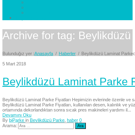
Esenkent Parke
Esenyurt Parke
Avcılar Parke
İletişim
Bize Yazın
Archive for tag: Beylikdüzü
Bulunduğız yer :
Anasayfa
Haberler
Beylikdüzü Laminat Parkec
5 Mart 2018
Beylikdüzü Laminat Parke Fi
Beylikdüzü Laminat Parke Fiyatları Hepimizin evlerinde özenle ve sağl
Beylikdüzü Laminat Parke Fiyatları, kullanılan desen, kalınlık ve yü
ortamında dekorlandıktan sonra sıcak pres makineleri yardımı il...
Devamını Oku
By
biParke
in
Beylikdüzü Parke
,
haber
0
Arama: