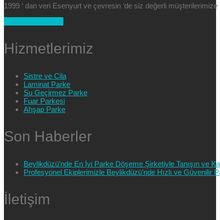
1999 ‘ dan veri Esenyurt ve çevresin ‘de siz değerli müşterilerimi
+90 554 025 89 47
Hizmetlerimiz
Sistre ve Cila
Laminat Parke
Su Geçirmez Parke
Fuar Parkesi
Ahşap Parke
Son Haberler
Beylikdüzü’nde En İyi Parke Döşeme Şirketiyle Tanışın ve Kali
Profesyonel Ekiplerimizle Beylikdüzü’nde Hızlı ve Güvenilir
İletişim