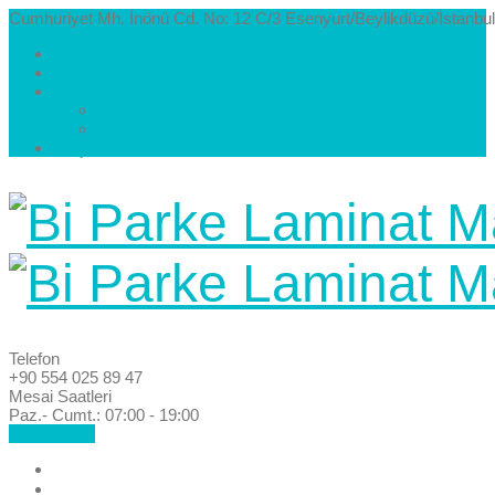
Cumhuriyet Mh. İnönü Cd. No: 12 C/3 Esenyurt/Beylikdüzü/İstanbul
Hakkımızda
Kataloglar
Galeri
Parke Modelleri ve Renkleri
Villa Parke Modelleri
İletişim
Telefon
+90 554 025 89 47
Mesai Saatleri
Paz.- Cumt.: 07:00 - 19:00
Hemen Ara!
Anasayfa
Hakkımızda