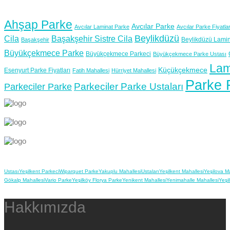
Ahşap Parke
Avcılar Parke
Avcılar Laminat Parke
Avcılar Parke Fiyatlar
Beylikdüzü
Cila
Başakşehir Sistre Cila
Beylikdüzü Lamin
Başakşehir
Büyükçekmece Parke
Büyükçekmece Parkeci
Büyükçekmece Parke Ustası
Lam
Küçükçekmece
Esenyurt Parke Fiyatları
Fatih Mahallesi
Hürriyet Mahallesi
Parke F
Parkeciler Parke Ustaları
Parkeciler Parke
Ustası
Yeşilkent Parkeci
Wiparquet Parke
Yakuplu Mahallesi
Ustaları
Yeşilkent Mahallesi
Yeşilova M
Gökalp Mahallesi
Vario Parke
Yeşilköy Florya Parke
Yenikent Mahallesi
Yenimahalle Mahallesi
Yeşi
Hakkımızda