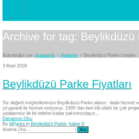
Esenkent Parke
Esenyurt Parke
Avcılar Parke
İletişim
Bize Yazın
Archive for tag: Beylikdüzü
Bulunduğız yer :
Anasayfa
Haberler
Beylikdüzü Parke Ustaları
3 Mart 2018
Beylikdüzü Parke Fiyatları
Siz değerli müşterilerimize Beylikdüzü Parke alanın ' dada hizmet ve
yıl garanti ile hizmet veriyoruz. 1999 'dan beri irili ufaklı bir çok p
ustalarımız ile bir telefon kadar yakınınızdayız...
Devamını Oku
By
biParke
in
Beylikdüzü Parke
,
haber
0
Arama: