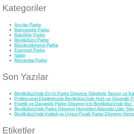
Kategoriler
Avcılar Parke
Bahçeşehir Parke
Bakırköy Parke
Beylikdüzü Parke
Büyükçekmece Parke
Esenyurt Parke
haber
Mimaroba Parke
Son Yazılar
Beylikdüzü’nde En İyi Parke Döşeme Şirketiyle Tanışın ve Kali
Profesyonel Ekiplerimizle Beylikdüzü’nde Hızlı ve Güvenilir
Estetik ve Dayanıklı Parke Döşeme İçin Beylikdüzü’nde Bizi 
Beylikdüzü’nde Parke Döşeme Hizmetleri Alanında Lider Şirk
Beylikdüzü’nde Kaliteli ve Uygun Fiyatlı Parke Döşeme Hizme
Etiketler