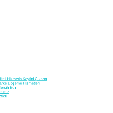
teli Hizmetin Keyfini Çıkarın
 Parke Döşeme Hizmetleri
Tercih Edin
etimiz
tleri