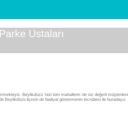
 Parke Ustaları
rmekteyiz. Beylikdüzü 'nün tüm mahallerin 'de siz değerli müşterileri
rojede Beylikdüzü ilçesin de faaliyat göstermenin tecrübesi ile buradayı