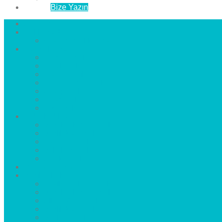
İletişim
Bize Yazın
Anasayfa
Hakkımızda
Çözüm Ortaklarımız
Hizmetlerimiz
Laminat Parke
Derzli Parke
Sistre ve Cila
Su Geçirmez Parke
Ahşap Parke
Masif Parke
Fuar Parkesi
Haberler
blog
Büyükçekmece Parke
Beylikdüzü Parke
Esenyurt Parke
Bakırköy Parke
Avcılar Parke
Öncesi
Sonrası
Bayiler
İlçeler
Yeşilköy Florya Parke
Büyükçekmece Parke
Alkent 2000 Parke
Beylikdüzü Parke
Beykent Parke