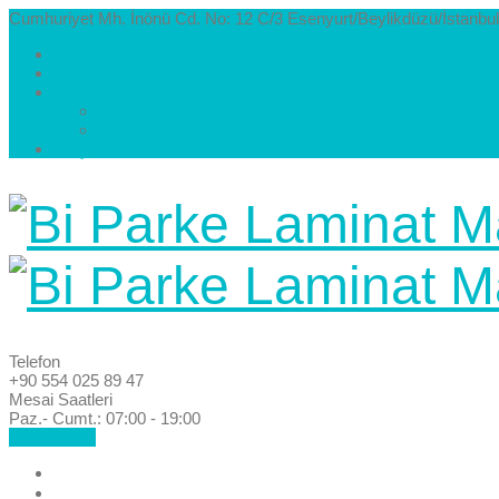
Cumhuriyet Mh. İnönü Cd. No: 12 C/3 Esenyurt/Beylikdüzü/İstanbul
Hakkımızda
Kataloglar
Galeri
Parke Modelleri ve Renkleri
Villa Parke Modelleri
İletişim
Telefon
+90 554 025 89 47
Mesai Saatleri
Paz.- Cumt.: 07:00 - 19:00
Hemen Ara!
Anasayfa
Hakkımızda