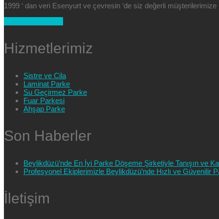
1999 ‘ dan veri Esenyurt ve çevresin ‘de siz değerli müşterilerimi
+90 554 025 89 47
Hizmetlerimiz
Sistre ve Cila
Laminat Parke
Su Geçirmez Parke
Fuar Parkesi
Ahşap Parke
Son Haberler
Beylikdüzü’nde En İyi Parke Döşeme Şirketiyle Tanışın ve Kali
Profesyonel Ekiplerimizle Beylikdüzü’nde Hızlı ve Güvenilir
İletişim