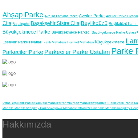
Ahşap Parke
Avcılar Parke
Avcılar Laminat Parke
Avcılar Parke Fiyatlar
Beylikdüzü
Cila
Başakşehir Sistre Cila
Beylikdüzü Lamin
Başakşehir
Büyükçekmece Parke
Büyükçekmece Parkeci
Büyükçekmece Parke Ustası
Lam
Küçükçekmece
Esenyurt Parke Fiyatları
Fatih Mahallesi
Hürriyet Mahallesi
Parke F
Parkeciler Parke Ustaları
Parkeciler Parke
Ustası
Yeşilkent Parkeci
Yakuplu Mahallesi
Yarımburgaz Mahallesi
Wiparquet Parke
Vario Parke Sat
Mahalle Mahallesi
Yeşilköy Parkeci
Yeşilova Mahallesi
Ustaları
Yenimahalle Mahallesi
Yeşilköy Flor
Hakkımızda