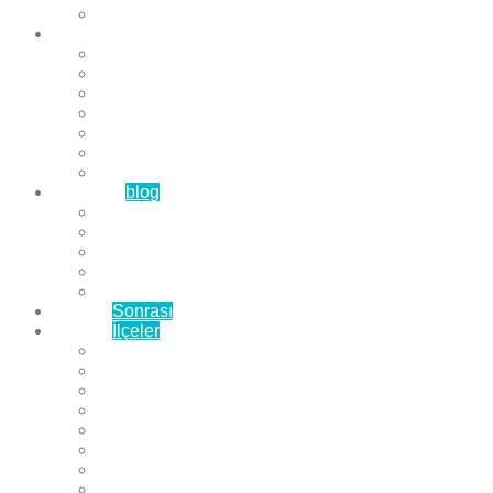
Çözüm Ortaklarımız
Hizmetlerimiz
Laminat Parke
Derzli Parke
Sistre ve Cila
Su Geçirmez Parke
Ahşap Parke
Masif Parke
Fuar Parkesi
Haberler
blog
Büyükçekmece Parke
Beylikdüzü Parke
Esenyurt Parke
Bakırköy Parke
Avcılar Parke
Öncesi
Sonrası
Bayiler
İlçeler
Yeşilköy Florya Parke
Büyükçekmece Parke
Alkent 2000 Parke
Beylikdüzü Parke
Beykent Parke
Esenkent Parke
Esenyurt Parke
Avcılar Parke