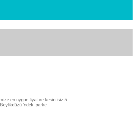
mize en uygun fiyat ve kesintisiz 5
z. Beylikdüzü 'ndeki parke