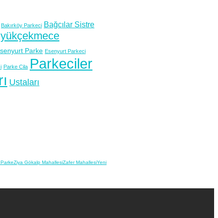
Bağcılar Sistre
Bakırköy Parkeci
yükçekmece
senyurt Parke
Esenyurt Parkeci
Parkeciler
i
Parke Cila
rı
Ustaları
 Parke
Ziya Gökalp Mahallesi
Zafer Mahallesi
Yeni