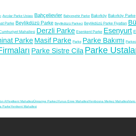
Bahçelievler
Bakırköy
Bakırköy Parke
ı
Avcılar Parke Ustası
Bahçeşehir Parke
Bü
Beylikdüzü Parke
at Parke
Beylikdüzü Parke Fiyatları
Beylikdüzü Parkeci
Esenyurt
Derzli Parke
E
Cumhuriyet Mahallesi
Esenkent Parke
inat Parke
Masif Parke
Parke Bakımı
Parke
Parkec
Parke Ustala
irmaları
Parke Sistre Cila
ın Al
Yeşilkent Mahallesi
Ümraniye Parkeci
Yunus Emre Mahallesi
Yenibosna Merkez Mahallesi
Vario
ya Parke
Yenikent Mahallesi