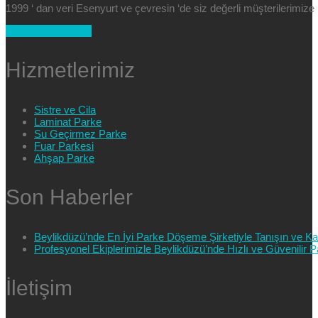
1999 ‘ dan veri Esenyurt ve çevresin ‘de siz değerli müşterilerimi
+90 554 025 89 47
Hizmetlerimiz
Sistre ve Cila
Laminat Parke
Su Geçirmez Parke
Fuar Parkesi
Ahşap Parke
Son Haberler
Beylikdüzü’nde En İyi Parke Döşeme Şirketiyle Tanışın ve Kali
Profesyonel Ekiplerimizle Beylikdüzü’nde Hızlı ve Güvenilir
İletişim