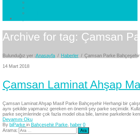
Esenkent Parke
Esenyurt Parke
Avcılar Parke
İletişim
Bize Yazın
Archive for tag: Çamsan P
Bulunduğız yer :
Anasayfa
Haberler
Çamsan Parke Bahçeşehir
14 Mart 2018
Çamsan Laminat Ahşap Mas
Çamsan Laminat Ahşap Masif Parke Bahçeşehir Herhangi bir çalışm
aynı şekilde yapmanız gereken en önemli şey parke seçimidir. Kul
parke seçimlerinde çok fazla model olsa bile, lamine parkelerde ken
Devamını Oku
By
biParke
in
Bahçeşehir Parke
,
haber
0
Arama: