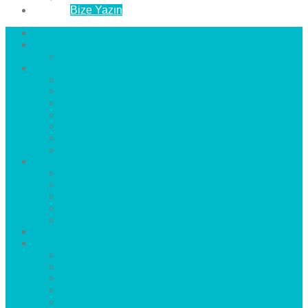
İletişim
Bize Yazın
Anasayfa
Hakkımızda
Çözüm Ortaklarımız
Hizmetlerimiz
Laminat Parke
Derzli Parke
Sistre ve Cila
Su Geçirmez Parke
Ahşap Parke
Masif Parke
Fuar Parkesi
Haberler
blog
Büyükçekmece Parke
Beylikdüzü Parke
Esenyurt Parke
Bakırköy Parke
Avcılar Parke
Öncesi
Sonrası
Bayiler
İlçeler
Yeşilköy Florya Parke
Büyükçekmece Parke
Alkent 2000 Parke
Beylikdüzü Parke
Beykent Parke