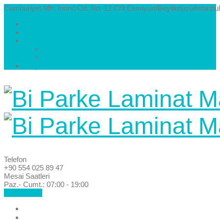
Cumhuriyet Mh. İnönü Cd. No: 12 C/3 Esenyurt/Beylikdüzü/İstanbul
Hakkımızda
Kataloglar
Galeri
Parke Modelleri ve Renkleri
Villa Parke Modelleri
İletişim
Telefon
+90 554 025 89 47
Mesai Saatleri
Paz.- Cumt.: 07:00 - 19:00
Hemen Ara!
Anasayfa
Hakkımızda