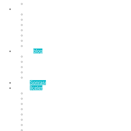
Çözüm Ortaklarımız
Hizmetlerimiz
Laminat Parke
Derzli Parke
Sistre ve Cila
Su Geçirmez Parke
Ahşap Parke
Masif Parke
Fuar Parkesi
Haberler
blog
Büyükçekmece Parke
Beylikdüzü Parke
Esenyurt Parke
Bakırköy Parke
Avcılar Parke
Öncesi
Sonrası
Bayiler
İlçeler
Yeşilköy Florya Parke
Büyükçekmece Parke
Alkent 2000 Parke
Beylikdüzü Parke
Beykent Parke
Esenkent Parke
Esenyurt Parke
Avcılar Parke