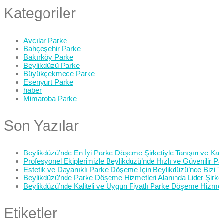
Kategoriler
Avcılar Parke
Bahçeşehir Parke
Bakırköy Parke
Beylikdüzü Parke
Büyükçekmece Parke
Esenyurt Parke
haber
Mimaroba Parke
Son Yazılar
Beylikdüzü’nde En İyi Parke Döşeme Şirketiyle Tanışın ve Kali
Profesyonel Ekiplerimizle Beylikdüzü’nde Hızlı ve Güvenilir
Estetik ve Dayanıklı Parke Döşeme İçin Beylikdüzü’nde Bizi 
Beylikdüzü’nde Parke Döşeme Hizmetleri Alanında Lider Şirk
Beylikdüzü’nde Kaliteli ve Uygun Fiyatlı Parke Döşeme Hizme
Etiketler