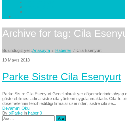
Esenkent Parke
Esenyurt Parke
Avcılar Parke
İletişim
Bize Yazın
Archive for tag: Cila Esenyu
Bulunduğız yer :
Anasayfa
Haberler
Cila Esenyurt
19 Mayıs 2018
Parke Sistre Cila Esenyurt
Parke Sistre Cila Esenyurt Genel olarak yer döşemelerinde ahşap ol
gösterebilmesi adına sistre cila yöntemi uygulanmaktadır. Cila ile 
döşemelerinin tercih edildiği firmalar üzerinden, sistre cila se...
Devamını Oku
By
biParke
in
haber
0
Arama: