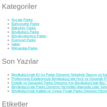
Kategoriler
Avcılar Parke
Bahçeşehir Parke
Bakırköy Parke
Beylikdüzü Parke
Büyükçekmece Parke
Esenyurt Parke
haber
Mimaroba Parke
Son Yazılar
Beylikdüzü’nde En İyi Parke Döşeme Şirketiyle Tanışın ve Kali
Profesyonel Ekiplerimizle Beylikdüzü’nde Hızlı ve Güvenilir
Estetik ve Dayanıklı Parke Döşeme İçin Beylikdüzü’nde Bizi 
Beylikdüzü’nde Parke Döşeme Hizmetleri Alanında Lider Şirk
Beylikdüzü’nde Kaliteli ve Uygun Fiyatlı Parke Döşeme Hizme
Etiketler