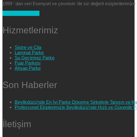
1999 ‘ dan veri Esenyurt ve çevresin ‘de siz değerli müşterilerimi
+90 554 025 89 47
Hizmetlerimiz
Sistre ve Cila
Laminat Parke
Su Geçirmez Parke
Fuar Parkesi
Ahşap Parke
Son Haberler
Beylikdüzü’nde En İyi Parke Döşeme Şirketiyle Tanışın ve Kali
Profesyonel Ekiplerimizle Beylikdüzü’nde Hızlı ve Güvenilir
İletişim