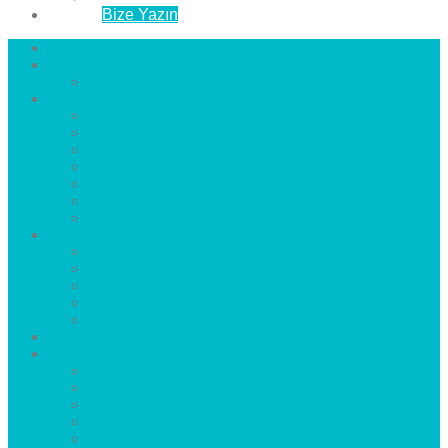
İletişim
Bize Yazın
Anasayfa
Hakkımızda
Çözüm Ortaklarımız
Hizmetlerimiz
Laminat Parke
Derzli Parke
Sistre ve Cila
Su Geçirmez Parke
Ahşap Parke
Masif Parke
Fuar Parkesi
Haberler
blog
Büyükçekmece Parke
Beylikdüzü Parke
Esenyurt Parke
Bakırköy Parke
Avcılar Parke
Öncesi
Sonrası
Bayiler
İlçeler
Yeşilköy Florya Parke
Büyükçekmece Parke
Alkent 2000 Parke
Beylikdüzü Parke
Beykent Parke