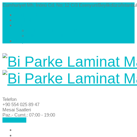
Cumhuriyet Mh. İnönü Cd. No: 12 C/3 Esenyurt/Beylikdüzü/İstanbul
Hakkımızda
Kataloglar
Galeri
Parke Modelleri ve Renkleri
Villa Parke Modelleri
İletişim
Telefon
+90 554 025 89 47
Mesai Saatleri
Paz.- Cumt.: 07:00 - 19:00
Hemen Ara!
Anasayfa
Hakkımızda