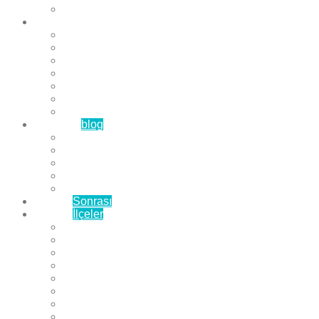
Çözüm Ortaklarımız
Hizmetlerimiz
Laminat Parke
Derzli Parke
Sistre ve Cila
Su Geçirmez Parke
Ahşap Parke
Masif Parke
Fuar Parkesi
Haberler
blog
Büyükçekmece Parke
Beylikdüzü Parke
Esenyurt Parke
Bakırköy Parke
Avcılar Parke
Öncesi
Sonrası
Bayiler
İlçeler
Yeşilköy Florya Parke
Büyükçekmece Parke
Alkent 2000 Parke
Beylikdüzü Parke
Beykent Parke
Esenkent Parke
Esenyurt Parke
Avcılar Parke