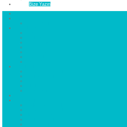
İletişim
Bize Yazın
Anasayfa
Hakkımızda
Çözüm Ortaklarımız
Hizmetlerimiz
Laminat Parke
Derzli Parke
Sistre ve Cila
Su Geçirmez Parke
Ahşap Parke
Masif Parke
Fuar Parkesi
Haberler
blog
Büyükçekmece Parke
Beylikdüzü Parke
Esenyurt Parke
Bakırköy Parke
Avcılar Parke
Öncesi
Sonrası
Bayiler
İlçeler
Yeşilköy Florya Parke
Büyükçekmece Parke
Alkent 2000 Parke
Beylikdüzü Parke
Beykent Parke