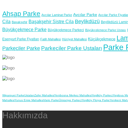
Ahşap Parke
Avcılar Parke
Avcılar Laminat Parke
Avcılar Parke Fiyatlar
Beylikdüzü
Cila
Başakşehir Sistre Cila
Beylikdüzü Lamin
Başakşehir
Büyükçekmece Parke
Büyükçekmece Parkeci
Büyükçekmece Parke Ustası
Lam
Küçükçekmece
Esenyurt Parke Fiyatları
Fatih Mahallesi
Hürriyet Mahallesi
Parke F
Parkeciler Parke Ustaları
Parkeciler Parke
Wiparquet Parke
Ustaları
Zafer Mahallesi
Yenibosna Merkez Mahallesi
Yeşilköy Parkeci
Yeşilova Ma
Mahallesi
Yunus Emre Mahallesi
Vario Parke
Ümraniye Parkeci
Yeşilköy Florya Parke
Yenikent Maha
Hakkımızda