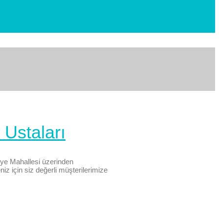
Ustaları
ye Mahallesi üzerinden
iz için siz değerli müşterilerimize