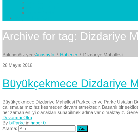
Esenkent Parke
Esenyurt Parke
Avcılar Parke
İletişim
Bize Yazın
Archive for tag: Dizdariye M
Bulunduğız yer :
Anasayfa
Haberler
Dizdariye Mahallesi
28 Mayıs 2018
Büyükçekmece Dizdariye Mah
Büyükçekmece Dizdariye Mahallesi Parkeciler ve Parke Ustaları Bü
çalışmalarımız hız kesmeden devam etmektedir. Başarılı bir şekilde p
her zaman en iyi olanakları sunabilmek adına var olmaktayız. Genel 
Devamını Oku
By
biParke
in
haber
0
Arama: