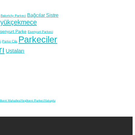
Bağcılar Sistre
Bakırköy Parkeci
yükçekmece
senyurt Parke
Esenyurt Parkeci
Parkeciler
i
Parke Cila
rı
Ustaları
ilkent Mahallesi
Yeşilkent Parkeci
Yakuplu