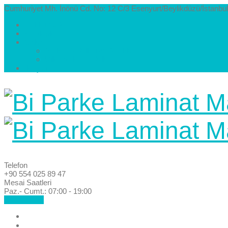
Cumhuriyet Mh. İnönü Cd. No: 12 C/3 Esenyurt/Beylikdüzü/İstanbul
Hakkımızda
Kataloglar
Galeri
Parke Modelleri ve Renkleri
Villa Parke Modelleri
İletişim
Telefon
+90 554 025 89 47
Mesai Saatleri
Paz.- Cumt.: 07:00 - 19:00
Hemen Ara!
Anasayfa
Hakkımızda