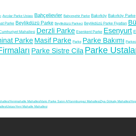
Bahçelievler
Bakırköy
Bakırköy Parke
ı
Avcılar Parke Ustası
Bahçeşehir Parke
Bü
Beylikdüzü Parke
at Parke
Beylikdüzü Parke Fiyatları
Beylikdüzü Parkeci
Esenyurt
Derzli Parke
E
Cumhuriyet Mahallesi
Esenkent Parke
inat Parke
Masif Parke
Parke Bakımı
Parke
Parkec
Parke Ustala
irmaları
Parke Sistre Cila
hallesi
Yenimahalle Mahallesi
Vario Parke Satın Al
Yarımburgaz Mahallesi
Ziya Gökalp Mahallesi
Yeş
llesi
Ustası
Yeni Mahalle Mahallesi