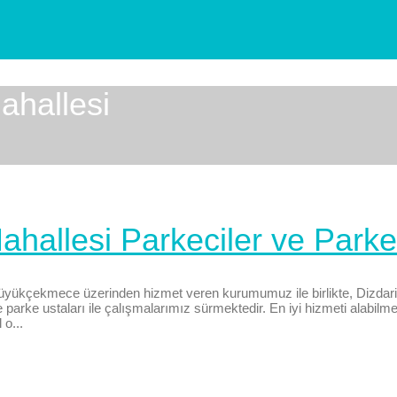
ahallesi
allesi Parkeciler ve Parke 
yükçekmece üzerinden hizmet veren kurumumuz ile birlikte, Dizdari
arke ustaları ile çalışmalarımız sürmektedir. En iyi hizmeti alabilmen
o...