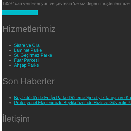
1999 ‘ dan veri Esenyurt ve çevresin ‘de siz değerli müşterilerimi
+90 554 025 89 47
Hizmetlerimiz
Sistre ve Cila
Laminat Parke
Su Geçirmez Parke
Fuar Parkesi
Ahşap Parke
Son Haberler
Beylikdüzü’nde En İyi Parke Döşeme Şirketiyle Tanışın ve Kali
Profesyonel Ekiplerimizle Beylikdüzü’nde Hızlı ve Güvenilir
İletişim