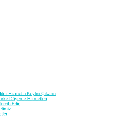
teli Hizmetin Keyfini Çıkarın
 Parke Döşeme Hizmetleri
Tercih Edin
etimiz
tleri