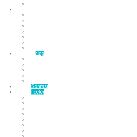
Çözüm Ortaklarımız
Hizmetlerimiz
Laminat Parke
Derzli Parke
Sistre ve Cila
Su Geçirmez Parke
Ahşap Parke
Masif Parke
Fuar Parkesi
Haberler
blog
Büyükçekmece Parke
Beylikdüzü Parke
Esenyurt Parke
Bakırköy Parke
Avcılar Parke
Öncesi
Sonrası
Bayiler
İlçeler
Yeşilköy Florya Parke
Büyükçekmece Parke
Alkent 2000 Parke
Beylikdüzü Parke
Beykent Parke
Esenkent Parke
Esenyurt Parke
Avcılar Parke