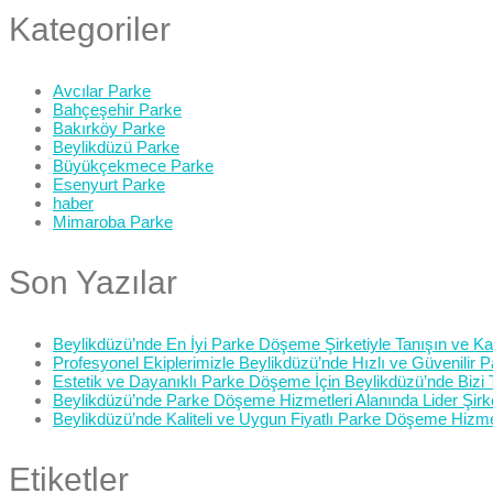
Kategoriler
Avcılar Parke
Bahçeşehir Parke
Bakırköy Parke
Beylikdüzü Parke
Büyükçekmece Parke
Esenyurt Parke
haber
Mimaroba Parke
Son Yazılar
Beylikdüzü’nde En İyi Parke Döşeme Şirketiyle Tanışın ve Kali
Profesyonel Ekiplerimizle Beylikdüzü’nde Hızlı ve Güvenilir
Estetik ve Dayanıklı Parke Döşeme İçin Beylikdüzü’nde Bizi 
Beylikdüzü’nde Parke Döşeme Hizmetleri Alanında Lider Şirk
Beylikdüzü’nde Kaliteli ve Uygun Fiyatlı Parke Döşeme Hizme
Etiketler