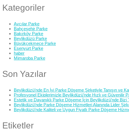
Kategoriler
Avcılar Parke
Bahçeşehir Parke
Bakırköy Parke
Beylikdüzü Parke
Büyükçekmece Parke
Esenyurt Parke
haber
Mimaroba Parke
Son Yazılar
Beylikdüzü’nde En İyi Parke Döşeme Şirketiyle Tanışın ve Kali
Profesyonel Ekiplerimizle Beylikdüzü’nde Hızlı ve Güvenilir
Estetik ve Dayanıklı Parke Döşeme İçin Beylikdüzü’nde Bizi 
Beylikdüzü’nde Parke Döşeme Hizmetleri Alanında Lider Şirk
Beylikdüzü’nde Kaliteli ve Uygun Fiyatlı Parke Döşeme Hizme
Etiketler