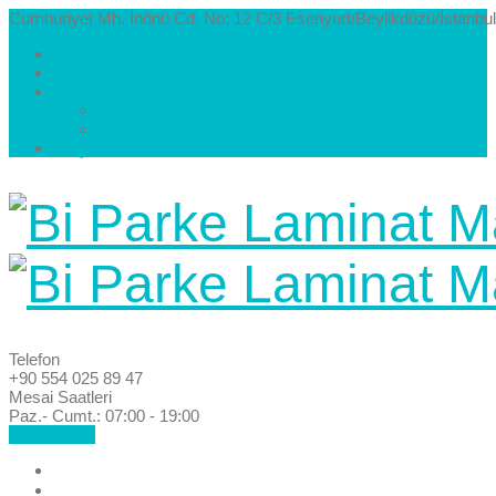
Cumhuriyet Mh. İnönü Cd. No: 12 C/3 Esenyurt/Beylikdüzü/İstanbul
Hakkımızda
Kataloglar
Galeri
Parke Modelleri ve Renkleri
Villa Parke Modelleri
İletişim
Telefon
+90 554 025 89 47
Mesai Saatleri
Paz.- Cumt.: 07:00 - 19:00
Hemen Ara!
Anasayfa
Hakkımızda