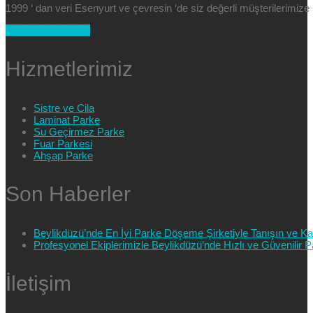
1999 ‘ dan veri Esenyurt ve çevresin ‘de siz değerli müşterilerimi
+90 554 025 89 47
Hizmetlerimiz
Sistre ve Cila
Laminat Parke
Su Geçirmez Parke
Fuar Parkesi
Ahşap Parke
Son Haberler
Beylikdüzü’nde En İyi Parke Döşeme Şirketiyle Tanışın ve Kali
Profesyonel Ekiplerimizle Beylikdüzü’nde Hızlı ve Güvenilir
İletişim