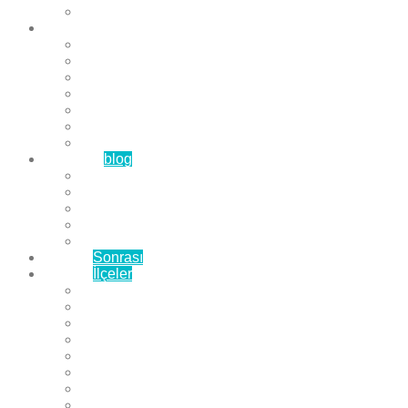
Çözüm Ortaklarımız
Hizmetlerimiz
Laminat Parke
Derzli Parke
Sistre ve Cila
Su Geçirmez Parke
Ahşap Parke
Masif Parke
Fuar Parkesi
Haberler
blog
Büyükçekmece Parke
Beylikdüzü Parke
Esenyurt Parke
Bakırköy Parke
Avcılar Parke
Öncesi
Sonrası
Bayiler
İlçeler
Yeşilköy Florya Parke
Büyükçekmece Parke
Alkent 2000 Parke
Beylikdüzü Parke
Beykent Parke
Esenkent Parke
Esenyurt Parke
Avcılar Parke