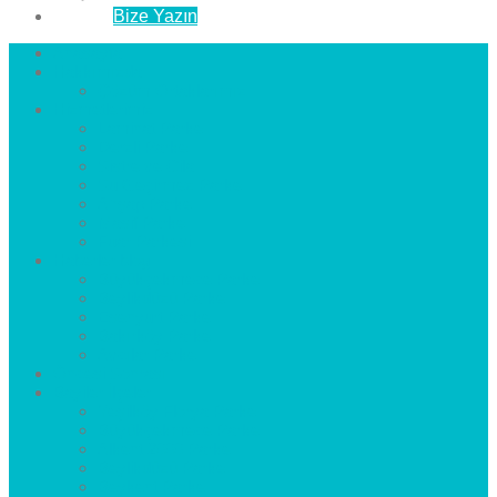
İletişim
Bize Yazın
Anasayfa
Hakkımızda
Çözüm Ortaklarımız
Hizmetlerimiz
Laminat Parke
Derzli Parke
Sistre ve Cila
Su Geçirmez Parke
Ahşap Parke
Masif Parke
Fuar Parkesi
Haberler
blog
Büyükçekmece Parke
Beylikdüzü Parke
Esenyurt Parke
Bakırköy Parke
Avcılar Parke
Öncesi
Sonrası
Bayiler
İlçeler
Yeşilköy Florya Parke
Büyükçekmece Parke
Alkent 2000 Parke
Beylikdüzü Parke
Beykent Parke