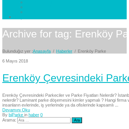
Esenkent Parke
Esenyurt Parke
Avcılar Parke
İletişim
Bize Yazın
Archive for tag: Erenköy Pa
Bulunduğız yer :
Anasayfa
Haberler
Erenköy Parke
6 Mayıs 2018
Erenköy Çevresindeki Parkec
Erenköy Çevresindeki Parkeciler ve Parke Fiyatları Nelerdir? İstanbu
nelerdir? Laminant parke döşemesini kimler yapmalı ? Hangi firma ve
insanların evlerinde, iş yerlerinde ya da ofislerinde kapsamlı ...
Devamını Oku
By
biParke
in
haber
0
Arama: