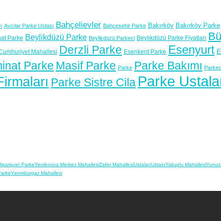
Bahçelievler
Bakırköy
Bakırköy Parke
ı
Avcılar Parke Ustası
Bahçeşehir Parke
Bü
Beylikdüzü Parke
at Parke
Beylikdüzü Parke Fiyatları
Beylikdüzü Parkeci
Esenyurt
Derzli Parke
E
Cumhuriyet Mahallesi
Esenkent Parke
inat Parke
Masif Parke
Parke Bakımı
Parke
Parkec
Parke Ustala
irmaları
Parke Sistre Cila
iparquet Parke
Yenibosna Merkez Mahallesi
Zafer Mahallesi
Ustaları
Ustası
Yakuplu Mahallesi
Yunus
Parke
Yarımburgaz Mahallesi