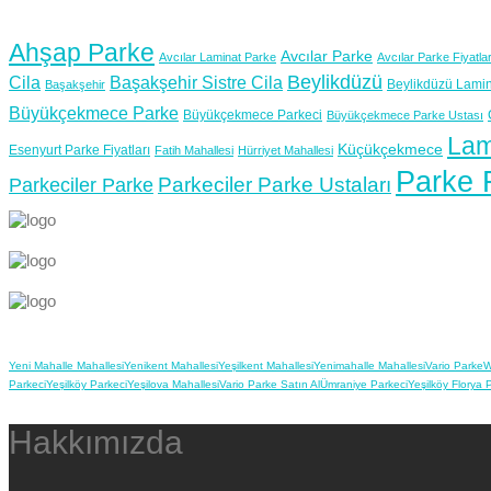
Ahşap Parke
Avcılar Parke
Avcılar Laminat Parke
Avcılar Parke Fiyatlar
Beylikdüzü
Cila
Başakşehir Sistre Cila
Beylikdüzü Lamin
Başakşehir
Büyükçekmece Parke
Büyükçekmece Parkeci
Büyükçekmece Parke Ustası
Lam
Küçükçekmece
Esenyurt Parke Fiyatları
Fatih Mahallesi
Hürriyet Mahallesi
Parke F
Parkeciler Parke Ustaları
Parkeciler Parke
Yeni Mahalle Mahallesi
Yenikent Mahallesi
Yeşilkent Mahallesi
Yenimahalle Mahallesi
Vario Parke
W
Parkeci
Yeşilköy Parkeci
Yeşilova Mahallesi
Vario Parke Satın Al
Ümraniye Parkeci
Yeşilköy Florya 
Hakkımızda