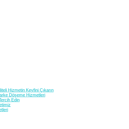
teli Hizmetin Keyfini Çıkarın
 Parke Döşeme Hizmetleri
Tercih Edin
etimiz
tleri