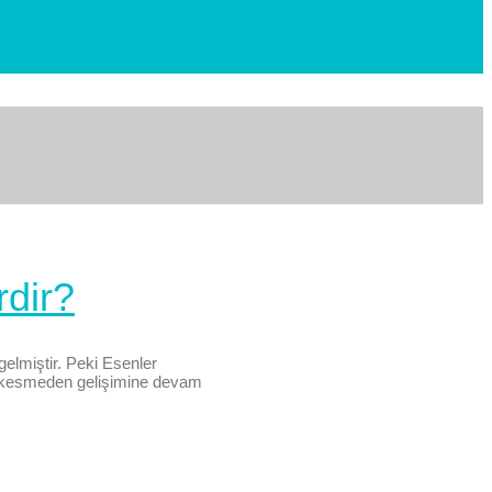
rdir?
gelmiştir. Peki Esenler
ız kesmeden gelişimine devam