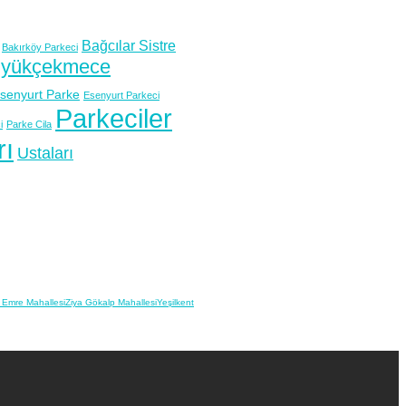
Bağcılar Sistre
Bakırköy Parkeci
yükçekmece
senyurt Parke
Esenyurt Parkeci
Parkeciler
i
Parke Cila
rı
Ustaları
 Emre Mahallesi
Ziya Gökalp Mahallesi
Yeşilkent