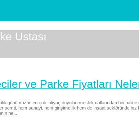
rke Ustası
iler ve Parke Fiyatları Nele
ilik günümüzün en çok ihtiyaç duyulan meslek dallarından biri haline 
senler semti, hem sanayi, hem girişimcilik hem de inşaat sektöründe h
nın ne...