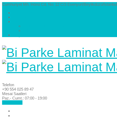
Cumhuriyet Mh. İnönü Cd. No: 12 C/3 Esenyurt/Beylikdüzü/İstanbul
Hakkımızda
Kataloglar
Galeri
Parke Modelleri ve Renkleri
Villa Parke Modelleri
İletişim
Telefon
+90 554 025 89 47
Mesai Saatleri
Paz.- Cumt.: 07:00 - 19:00
Hemen Ara!
Anasayfa
Hakkımızda