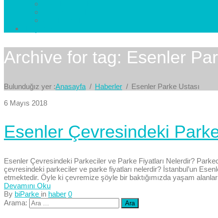
Esenkent Parke
Esenyurt Parke
Avcılar Parke
İletişim
Bize Yazın
Archive for tag: Esenler Pa
Bulunduğız yer :
Anasayfa
Haberler
Esenler Parke Ustası
6 Mayıs 2018
Esenler Çevresindeki Parkec
Esenler Çevresindeki Parkeciler ve Parke Fiyatları Nelerdir? Parkec
çevresindeki parkeciler ve parke fiyatları nelerdir? İstanbul’un E
etmektedir. Öyle ki çevremize şöyle bir baktığımızda yaşam alanları
Devamını Oku
By
biParke
in
haber
0
Arama: