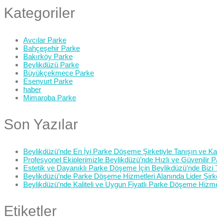
Kategoriler
Avcılar Parke
Bahçeşehir Parke
Bakırköy Parke
Beylikdüzü Parke
Büyükçekmece Parke
Esenyurt Parke
haber
Mimaroba Parke
Son Yazılar
Beylikdüzü’nde En İyi Parke Döşeme Şirketiyle Tanışın ve Kali
Profesyonel Ekiplerimizle Beylikdüzü’nde Hızlı ve Güvenilir
Estetik ve Dayanıklı Parke Döşeme İçin Beylikdüzü’nde Bizi 
Beylikdüzü’nde Parke Döşeme Hizmetleri Alanında Lider Şirk
Beylikdüzü’nde Kaliteli ve Uygun Fiyatlı Parke Döşeme Hizme
Etiketler