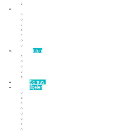
Çözüm Ortaklarımız
Hizmetlerimiz
Laminat Parke
Derzli Parke
Sistre ve Cila
Su Geçirmez Parke
Ahşap Parke
Masif Parke
Fuar Parkesi
Haberler
blog
Büyükçekmece Parke
Beylikdüzü Parke
Esenyurt Parke
Bakırköy Parke
Avcılar Parke
Öncesi
Sonrası
Bayiler
İlçeler
Yeşilköy Florya Parke
Büyükçekmece Parke
Alkent 2000 Parke
Beylikdüzü Parke
Beykent Parke
Esenkent Parke
Esenyurt Parke
Avcılar Parke