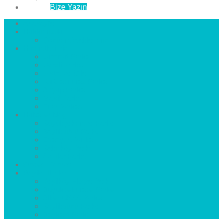
İletişim
Bize Yazın
Anasayfa
Hakkımızda
Çözüm Ortaklarımız
Hizmetlerimiz
Laminat Parke
Derzli Parke
Sistre ve Cila
Su Geçirmez Parke
Ahşap Parke
Masif Parke
Fuar Parkesi
Haberler
blog
Büyükçekmece Parke
Beylikdüzü Parke
Esenyurt Parke
Bakırköy Parke
Avcılar Parke
Öncesi
Sonrası
Bayiler
İlçeler
Yeşilköy Florya Parke
Büyükçekmece Parke
Alkent 2000 Parke
Beylikdüzü Parke
Beykent Parke