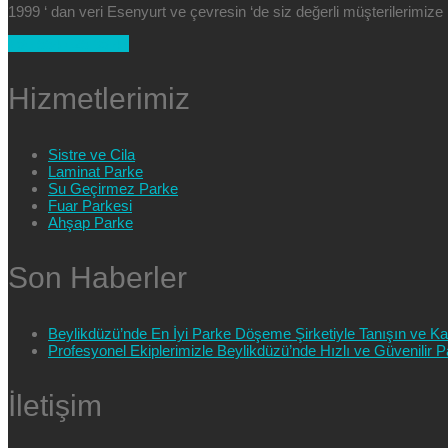
1999 ‘ dan veri Esenyurt ve çevresin ‘de siz değerli müşterilerimi
+90 554 025 89 47
Hizmetlerimiz
Sistre ve Cila
Laminat Parke
Su Geçirmez Parke
Fuar Parkesi
Ahşap Parke
Son Haberler
Beylikdüzü’nde En İyi Parke Döşeme Şirketiyle Tanışın ve Kali
Profesyonel Ekiplerimizle Beylikdüzü’nde Hızlı ve Güvenilir
İletişim