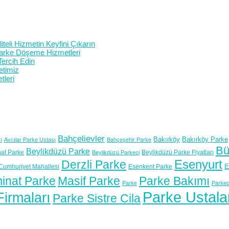
teli Hizmetin Keyfini Çıkarın
 Parke Döşeme Hizmetleri
Tercih Edin
etimiz
tleri
Bahçelievler
Bakırköy
Bakırköy Parke
ı
Avcılar Parke Ustası
Bahçeşehir Parke
Bü
Beylikdüzü Parke
at Parke
Beylikdüzü Parke Fiyatları
Beylikdüzü Parkeci
Esenyurt
Derzli Parke
E
Cumhuriyet Mahallesi
Esenkent Parke
inat Parke
Masif Parke
Parke Bakımı
Parke
Parkec
Parke Ustala
irmaları
Parke Sistre Cila