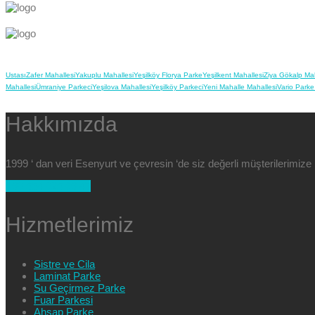
Ustası
Zafer Mahallesi
Yakuplu Mahallesi
Yeşilköy Florya Parke
Yeşilkent Mahallesi
Ziya Gökalp Mah
Mahallesi
Ümraniye Parkeci
Yeşilova Mahallesi
Yeşilköy Parkeci
Yeni Mahalle Mahallesi
Vario Parke
Hakkımızda
1999 ‘ dan veri Esenyurt ve çevresin ‘de siz değerli müşterilerimi
+90 554 025 89 47
Hizmetlerimiz
Sistre ve Cila
Laminat Parke
Su Geçirmez Parke
Fuar Parkesi
Ahşap Parke