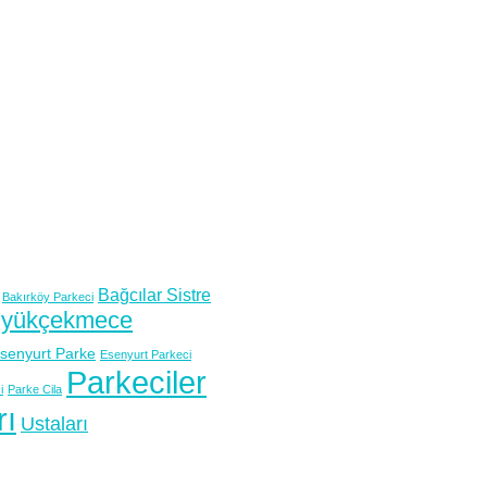
Bağcılar Sistre
Bakırköy Parkeci
yükçekmece
senyurt Parke
Esenyurt Parkeci
Parkeciler
i
Parke Cila
rı
Ustaları