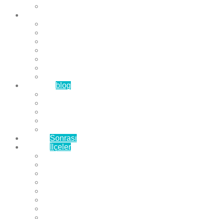
Çözüm Ortaklarımız
Hizmetlerimiz
Laminat Parke
Derzli Parke
Sistre ve Cila
Su Geçirmez Parke
Ahşap Parke
Masif Parke
Fuar Parkesi
Haberler
blog
Büyükçekmece Parke
Beylikdüzü Parke
Esenyurt Parke
Bakırköy Parke
Avcılar Parke
Öncesi
Sonrası
Bayiler
İlçeler
Yeşilköy Florya Parke
Büyükçekmece Parke
Alkent 2000 Parke
Beylikdüzü Parke
Beykent Parke
Esenkent Parke
Esenyurt Parke
Avcılar Parke