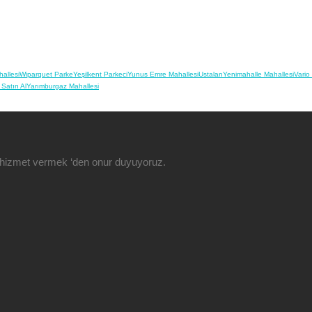
allesi
Wiparquet Parke
Yeşilkent Parkeci
Yunus Emre Mahallesi
Ustaları
Yenimahalle Mahallesi
Vario
 Satın Al
Yarımburgaz Mahallesi
ze hizmet vermek ‘den onur duyuyoruz.