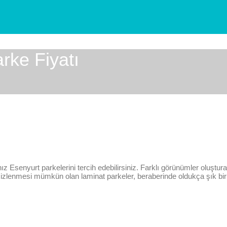
rke Fiyatı
ız Esenyurt parkelerini tercih edebilirsiniz. Farklı görünümler oluştur
emizlenmesi mümkün olan laminat parkeler, beraberinde oldukça şık bi