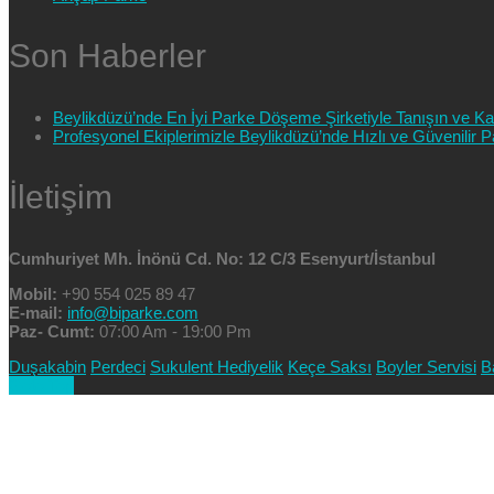
Son Haberler
Beylikdüzü’nde En İyi Parke Döşeme Şirketiyle Tanışın ve Kali
Profesyonel Ekiplerimizle Beylikdüzü’nde Hızlı ve Güvenilir
İletişim
Cumhuriyet Mh. İnönü Cd. No: 12 C/3 Esenyurt/İstanbul
Mobil:
+90 554 025 89 47
E-mail:
info@biparke.com
Paz- Cumt:
07:00 Am - 19:00 Pm
Duşakabin
Perdeci
Sukulent Hediyelik
Keçe Saksı
Boyler Servisi
B
Goto Top