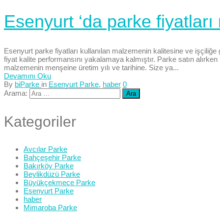
Esenyurt ‘da parke fiyatları
Esenyurt parke fiyatları kullanılan malzemenin kalitesine ve işçiliğe
fiyat kalite performansını yakalamaya kalmıştır. Parke satın alırke
malzemenin menşeine üretim yılı ve tarihine. Size ya...
Devamını Oku
By
biParke
in
Esenyurt Parke
,
haber
0
Arama:
Kategoriler
Avcılar Parke
Bahçeşehir Parke
Bakırköy Parke
Beylikdüzü Parke
Büyükçekmece Parke
Esenyurt Parke
haber
Mimaroba Parke