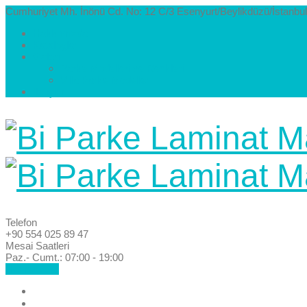
Cumhuriyet Mh. İnönü Cd. No: 12 C/3 Esenyurt/Beylikdüzü/İstanbul
Hakkımızda
Kataloglar
Galeri
Parke Modelleri ve Renkleri
Villa Parke Modelleri
İletişim
Telefon
+90 554 025 89 47
Mesai Saatleri
Paz.- Cumt.: 07:00 - 19:00
Hemen Ara!
Anasayfa
Hakkımızda