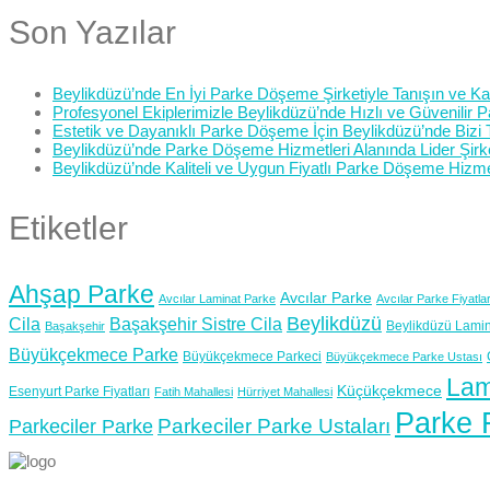
Son Yazılar
Beylikdüzü’nde En İyi Parke Döşeme Şirketiyle Tanışın ve Kali
Profesyonel Ekiplerimizle Beylikdüzü’nde Hızlı ve Güvenilir
Estetik ve Dayanıklı Parke Döşeme İçin Beylikdüzü’nde Bizi 
Beylikdüzü’nde Parke Döşeme Hizmetleri Alanında Lider Şirk
Beylikdüzü’nde Kaliteli ve Uygun Fiyatlı Parke Döşeme Hizme
Etiketler
Ahşap Parke
Avcılar Parke
Avcılar Laminat Parke
Avcılar Parke Fiyatlar
Beylikdüzü
Cila
Başakşehir Sistre Cila
Beylikdüzü Lamin
Başakşehir
Büyükçekmece Parke
Büyükçekmece Parkeci
Büyükçekmece Parke Ustası
Lam
Küçükçekmece
Esenyurt Parke Fiyatları
Fatih Mahallesi
Hürriyet Mahallesi
Parke F
Parkeciler Parke Ustaları
Parkeciler Parke