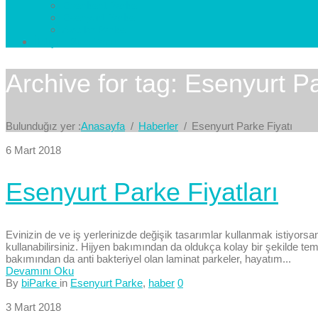
Esenkent Parke
Esenyurt Parke
Avcılar Parke
İletişim
Bize Yazın
Archive for tag: Esenyurt Pa
Bulunduğız yer :
Anasayfa
Haberler
Esenyurt Parke Fiyatı
6 Mart 2018
Esenyurt Parke Fiyatları
Evinizin de ve iş yerlerinizde değişik tasarımlar kullanmak istiyorsan
kullanabilirsiniz. Hijyen bakımından da oldukça kolay bir şekilde t
bakımından da anti bakteriyel olan laminat parkeler, hayatım...
Devamını Oku
By
biParke
in
Esenyurt Parke
,
haber
0
3 Mart 2018