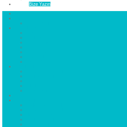
İletişim
Bize Yazın
Anasayfa
Hakkımızda
Çözüm Ortaklarımız
Hizmetlerimiz
Laminat Parke
Derzli Parke
Sistre ve Cila
Su Geçirmez Parke
Ahşap Parke
Masif Parke
Fuar Parkesi
Haberler
blog
Büyükçekmece Parke
Beylikdüzü Parke
Esenyurt Parke
Bakırköy Parke
Avcılar Parke
Öncesi
Sonrası
Bayiler
İlçeler
Yeşilköy Florya Parke
Büyükçekmece Parke
Alkent 2000 Parke
Beylikdüzü Parke
Beykent Parke