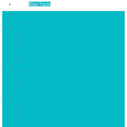
İletişim
Bize Yazın
Anasayfa
Hakkımızda
Çözüm Ortaklarımız
Hizmetlerimiz
Laminat Parke
Derzli Parke
Sistre ve Cila
Su Geçirmez Parke
Ahşap Parke
Masif Parke
Fuar Parkesi
Haberler
blog
Büyükçekmece Parke
Beylikdüzü Parke
Esenyurt Parke
Bakırköy Parke
Avcılar Parke
Öncesi
Sonrası
Bayiler
İlçeler
Yeşilköy Florya Parke
Büyükçekmece Parke
Alkent 2000 Parke
Beylikdüzü Parke
Beykent Parke