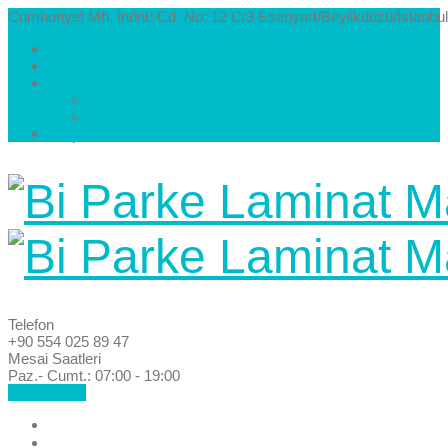
Cumhuriyet Mh. İnönü Cd. No: 12 C/3 Esenyurt/Beylikdüzü/İstanbul
Hakkımızda
Kataloglar
Galeri
Parke Modelleri ve Renkleri
Villa Parke Modelleri
İletişim
Telefon
+90 554 025 89 47
Mesai Saatleri
Paz.- Cumt.: 07:00 - 19:00
Hemen Ara!
Anasayfa
Hakkımızda