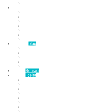
Çözüm Ortaklarımız
Hizmetlerimiz
Laminat Parke
Derzli Parke
Sistre ve Cila
Su Geçirmez Parke
Ahşap Parke
Masif Parke
Fuar Parkesi
Haberler
blog
Büyükçekmece Parke
Beylikdüzü Parke
Esenyurt Parke
Bakırköy Parke
Avcılar Parke
Öncesi
Sonrası
Bayiler
İlçeler
Yeşilköy Florya Parke
Büyükçekmece Parke
Alkent 2000 Parke
Beylikdüzü Parke
Beykent Parke
Esenkent Parke
Esenyurt Parke
Avcılar Parke