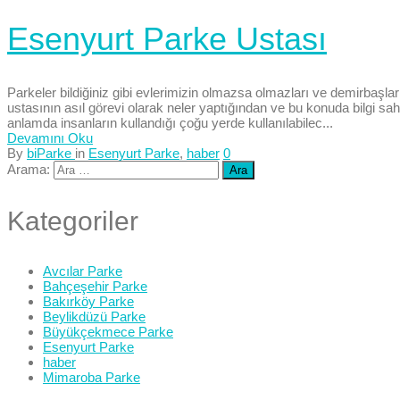
Esenyurt Parke Ustası
Parkeler bildiğiniz gibi evlerimizin olmazsa olmazları ve demirbaşla
ustasının asıl görevi olarak neler yaptığından ve bu konuda bilgi sah
anlamda insanların kullandığı çoğu yerde kullanılabilec...
Devamını Oku
By
biParke
in
Esenyurt Parke
,
haber
0
Arama:
Kategoriler
Avcılar Parke
Bahçeşehir Parke
Bakırköy Parke
Beylikdüzü Parke
Büyükçekmece Parke
Esenyurt Parke
haber
Mimaroba Parke