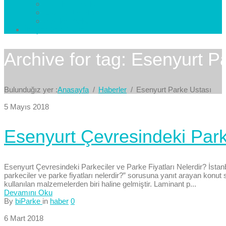
Esenkent Parke
Esenyurt Parke
Avcılar Parke
İletişim
Bize Yazın
Archive for tag: Esenyurt P
Bulunduğız yer :
Anasayfa
Haberler
Esenyurt Parke Ustası
5 Mayıs 2018
Esenyurt Çevresindeki Parke
Esenyurt Çevresindeki Parkeciler ve Parke Fiyatları Nelerdir? İstan
parkeciler ve parke fiyatları nelerdir?” sorusuna yanıt arayan konut s
kullanılan malzemelerden biri haline gelmiştir. Laminant p...
Devamını Oku
By
biParke
in
haber
0
6 Mart 2018