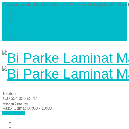
Cumhuriyet Mh. İnönü Cd. No: 12 C/3 Esenyurt/Beylikdüzü/İstanbul
Hakkımızda
Kataloglar
Galeri
Parke Modelleri ve Renkleri
Villa Parke Modelleri
İletişim
Telefon
+90 554 025 89 47
Mesai Saatleri
Paz.- Cumt.: 07:00 - 19:00
Hemen Ara!
Anasayfa
Hakkımızda