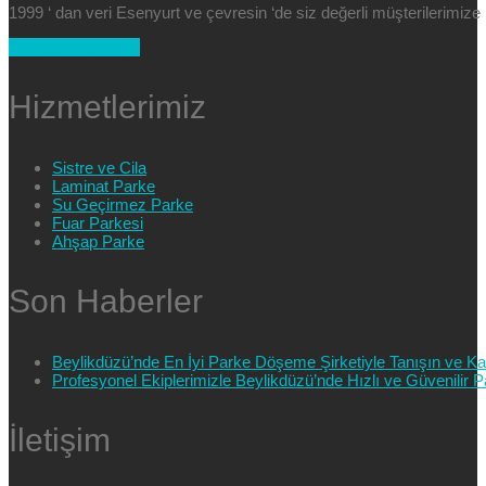
1999 ‘ dan veri Esenyurt ve çevresin ‘de siz değerli müşterilerimi
+90 554 025 89 47
Hizmetlerimiz
Sistre ve Cila
Laminat Parke
Su Geçirmez Parke
Fuar Parkesi
Ahşap Parke
Son Haberler
Beylikdüzü’nde En İyi Parke Döşeme Şirketiyle Tanışın ve Kali
Profesyonel Ekiplerimizle Beylikdüzü’nde Hızlı ve Güvenilir
İletişim