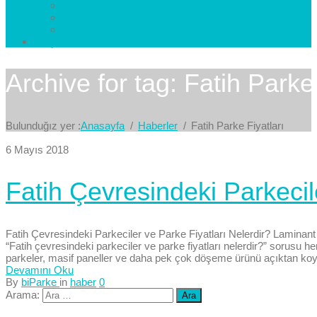
Esenkent Parke
Esenyurt Parke
Avcılar Parke
İletişim
Bize Yazın
Archive for tag: Fatih Parke 
Bulunduğız yer :
Anasayfa
Haberler
Fatih Parke Fiyatları
6 Mayıs 2018
Fatih Çevresindeki Parkecil
Fatih Çevresindeki Parkeciler ve Parke Fiyatları Nelerdir? Laminant
“Fatih çevresindeki parkeciler ve parke fiyatları nelerdir?” sorusu
parkeler, masif paneller ve daha pek çok döşeme ürünü açıktan koy
Devamını Oku
By
biParke
in
haber
0
Arama: