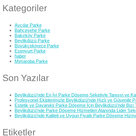
Kategoriler
Avcılar Parke
Bahçeşehir Parke
Bakırköy Parke
Beylikdüzü Parke
Büyükçekmece Parke
Esenyurt Parke
haber
Mimaroba Parke
Son Yazılar
Beylikdüzü’nde En İyi Parke Döşeme Şirketiyle Tanışın ve Kali
Profesyonel Ekiplerimizle Beylikdüzü’nde Hızlı ve Güvenilir
Estetik ve Dayanıklı Parke Döşeme İçin Beylikdüzü’nde Bizi 
Beylikdüzü’nde Parke Döşeme Hizmetleri Alanında Lider Şirk
Beylikdüzü’nde Kaliteli ve Uygun Fiyatlı Parke Döşeme Hizme
Etiketler