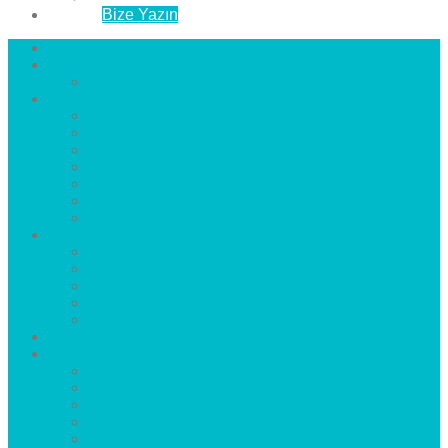
İletişim
Bize Yazın
Anasayfa
Hakkımızda
Çözüm Ortaklarımız
Hizmetlerimiz
Laminat Parke
Derzli Parke
Sistre ve Cila
Su Geçirmez Parke
Ahşap Parke
Masif Parke
Fuar Parkesi
Haberler
blog
Büyükçekmece Parke
Beylikdüzü Parke
Esenyurt Parke
Bakırköy Parke
Avcılar Parke
Öncesi
Sonrası
Bayiler
İlçeler
Yeşilköy Florya Parke
Büyükçekmece Parke
Alkent 2000 Parke
Beylikdüzü Parke
Beykent Parke