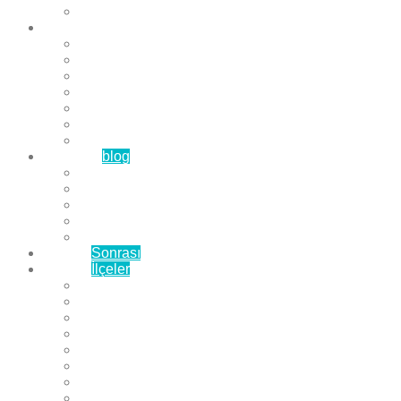
Çözüm Ortaklarımız
Hizmetlerimiz
Laminat Parke
Derzli Parke
Sistre ve Cila
Su Geçirmez Parke
Ahşap Parke
Masif Parke
Fuar Parkesi
Haberler
blog
Büyükçekmece Parke
Beylikdüzü Parke
Esenyurt Parke
Bakırköy Parke
Avcılar Parke
Öncesi
Sonrası
Bayiler
İlçeler
Yeşilköy Florya Parke
Büyükçekmece Parke
Alkent 2000 Parke
Beylikdüzü Parke
Beykent Parke
Esenkent Parke
Esenyurt Parke
Avcılar Parke