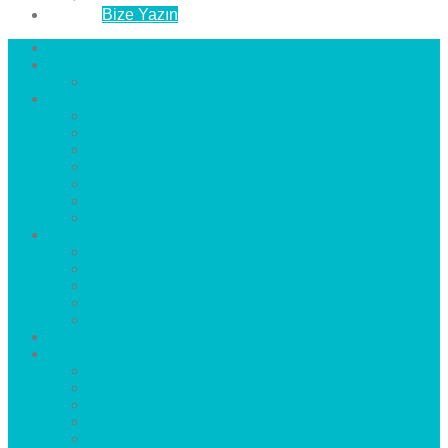
İletişim
Bize Yazın
Anasayfa
Hakkımızda
Çözüm Ortaklarımız
Hizmetlerimiz
Laminat Parke
Derzli Parke
Sistre ve Cila
Su Geçirmez Parke
Ahşap Parke
Masif Parke
Fuar Parkesi
Haberler
blog
Büyükçekmece Parke
Beylikdüzü Parke
Esenyurt Parke
Bakırköy Parke
Avcılar Parke
Öncesi
Sonrası
Bayiler
İlçeler
Yeşilköy Florya Parke
Büyükçekmece Parke
Alkent 2000 Parke
Beylikdüzü Parke
Beykent Parke