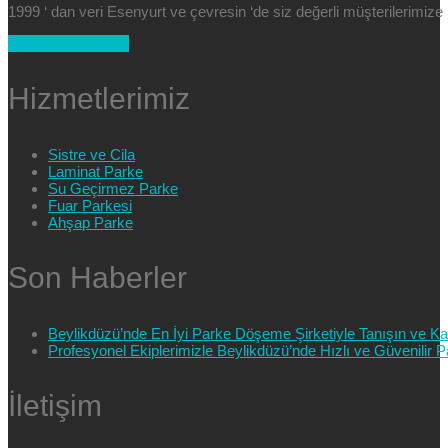
1999 ‘ dan veri Esenyurt ve çevresin ‘de siz değerli müşterilerimi
+90 554 025 89 47
Hizmetlerimiz
Sistre ve Cila
Laminat Parke
Su Geçirmez Parke
Fuar Parkesi
Ahşap Parke
Son Haberler
Beylikdüzü’nde En İyi Parke Döşeme Şirketiyle Tanışın ve Kali
Profesyonel Ekiplerimizle Beylikdüzü’nde Hızlı ve Güvenilir
İletişim