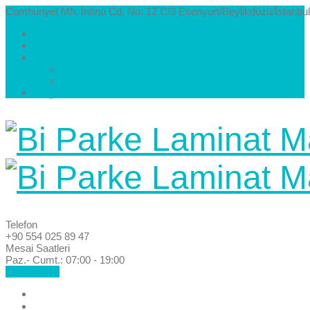
Cumhuriyet Mh. İnönü Cd. No: 12 C/3 Esenyurt/Beylikdüzü/İstanbul
Hakkımızda
Kataloglar
Galeri
Parke Modelleri ve Renkleri
Villa Parke Modelleri
İletişim
Telefon
+90 554 025 89 47
Mesai Saatleri
Paz.- Cumt.: 07:00 - 19:00
Hemen Ara!
Anasayfa
Hakkımızda