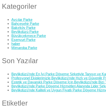
Kategoriler
Avcılar Parke
Bahçeşehir Parke
Bakırköy Parke
Beylikdüzü Parke
Büyükçekmece Parke
Esenyurt Parke
haber
Mimaroba Parke
Son Yazılar
Beylikdüzü’nde En İyi Parke Döşeme Şirketiyle Tanışın ve Kali
Profesyonel Ekiplerimizle Beylikdüzü’nde Hızlı ve Güvenilir
Estetik ve Dayanıklı Parke Döşeme İçin Beylikdüzü’nde Bizi 
Beylikdüzü’nde Parke Döşeme Hizmetleri Alanında Lider Şirk
Beylikdüzü’nde Kaliteli ve Uygun Fiyatlı Parke Döşeme Hizme
Etiketler