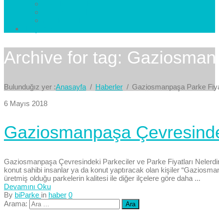
Esenkent Parke
Esenyurt Parke
Avcılar Parke
İletişim
Bize Yazın
Archive for tag: Gaziosman
Bulunduğız yer :
Anasayfa
Haberler
Gaziosmanpaşa Parke Fiya
6 Mayıs 2018
Gaziosmanpaşa Çevresindeki
Gaziosmanpaşa Çevresindeki Parkeciler ve Parke Fiyatları Nelerdir?
konut sahibi insanlar ya da konut yaptıracak olan kişiler “Gaziosma
üretmiş olduğu parkelerin kalitesi ile diğer ilçelere göre daha ...
Devamını Oku
By
biParke
in
haber
0
Arama: