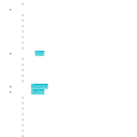
Çözüm Ortaklarımız
Hizmetlerimiz
Laminat Parke
Derzli Parke
Sistre ve Cila
Su Geçirmez Parke
Ahşap Parke
Masif Parke
Fuar Parkesi
Haberler
blog
Büyükçekmece Parke
Beylikdüzü Parke
Esenyurt Parke
Bakırköy Parke
Avcılar Parke
Öncesi
Sonrası
Bayiler
İlçeler
Yeşilköy Florya Parke
Büyükçekmece Parke
Alkent 2000 Parke
Beylikdüzü Parke
Beykent Parke
Esenkent Parke
Esenyurt Parke
Avcılar Parke