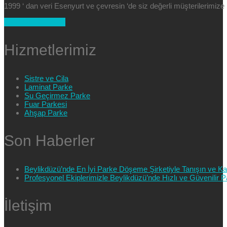
1999 ‘ dan veri Esenyurt ve çevresin ‘de siz değerli müşterilerimi
+90 554 025 89 47
Hizmetlerimiz
Sistre ve Cila
Laminat Parke
Su Geçirmez Parke
Fuar Parkesi
Ahşap Parke
Son Haberler
Beylikdüzü’nde En İyi Parke Döşeme Şirketiyle Tanışın ve Kali
Profesyonel Ekiplerimizle Beylikdüzü’nde Hızlı ve Güvenilir
İletişim