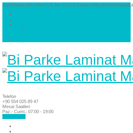
Cumhuriyet Mh. İnönü Cd. No: 12 C/3 Esenyurt/Beylikdüzü/İstanbul
Hakkımızda
Kataloglar
Galeri
Parke Modelleri ve Renkleri
Villa Parke Modelleri
İletişim
Telefon
+90 554 025 89 47
Mesai Saatleri
Paz.- Cumt.: 07:00 - 19:00
Hemen Ara!
Anasayfa
Hakkımızda