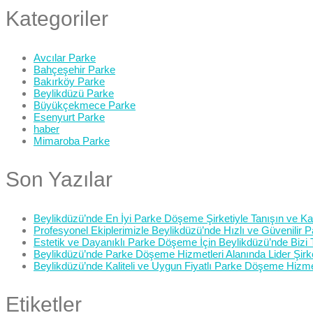
Kategoriler
Avcılar Parke
Bahçeşehir Parke
Bakırköy Parke
Beylikdüzü Parke
Büyükçekmece Parke
Esenyurt Parke
haber
Mimaroba Parke
Son Yazılar
Beylikdüzü’nde En İyi Parke Döşeme Şirketiyle Tanışın ve Kali
Profesyonel Ekiplerimizle Beylikdüzü’nde Hızlı ve Güvenilir
Estetik ve Dayanıklı Parke Döşeme İçin Beylikdüzü’nde Bizi 
Beylikdüzü’nde Parke Döşeme Hizmetleri Alanında Lider Şirk
Beylikdüzü’nde Kaliteli ve Uygun Fiyatlı Parke Döşeme Hizme
Etiketler