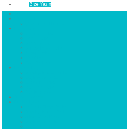
İletişim
Bize Yazın
Anasayfa
Hakkımızda
Çözüm Ortaklarımız
Hizmetlerimiz
Laminat Parke
Derzli Parke
Sistre ve Cila
Su Geçirmez Parke
Ahşap Parke
Masif Parke
Fuar Parkesi
Haberler
blog
Büyükçekmece Parke
Beylikdüzü Parke
Esenyurt Parke
Bakırköy Parke
Avcılar Parke
Öncesi
Sonrası
Bayiler
İlçeler
Yeşilköy Florya Parke
Büyükçekmece Parke
Alkent 2000 Parke
Beylikdüzü Parke
Beykent Parke