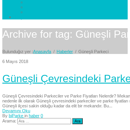
Esenkent Parke
Esenyurt Parke
Avcılar Parke
İletişim
Bize Yazın
Archive for tag: Güneşli Pa
Bulunduğız yer :
Anasayfa
Haberler
Güneşli Parkeci
6 Mayıs 2018
Güneşli Çevresindeki Parkec
Güneşli Çevresindeki Parkeciler ve Parke Fiyatları Nelerdir? Mekanl
nedenle ilk olarak Güneşli çevresindeki parkeciler ve parke fiyatları 
Güneşli ilçesi sakin olduğu kadar da elit bir mekandır. Bu...
Devamını Oku
By
biParke
in
haber
0
Arama: