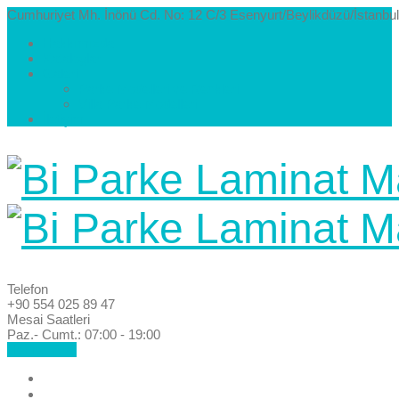
Cumhuriyet Mh. İnönü Cd. No: 12 C/3 Esenyurt/Beylikdüzü/İstanbul
Hakkımızda
Kataloglar
Galeri
Parke Modelleri ve Renkleri
Villa Parke Modelleri
İletişim
Telefon
+90 554 025 89 47
Mesai Saatleri
Paz.- Cumt.: 07:00 - 19:00
Hemen Ara!
Anasayfa
Hakkımızda