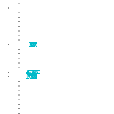
Çözüm Ortaklarımız
Hizmetlerimiz
Laminat Parke
Derzli Parke
Sistre ve Cila
Su Geçirmez Parke
Ahşap Parke
Masif Parke
Fuar Parkesi
Haberler
blog
Büyükçekmece Parke
Beylikdüzü Parke
Esenyurt Parke
Bakırköy Parke
Avcılar Parke
Öncesi
Sonrası
Bayiler
İlçeler
Yeşilköy Florya Parke
Büyükçekmece Parke
Alkent 2000 Parke
Beylikdüzü Parke
Beykent Parke
Esenkent Parke
Esenyurt Parke
Avcılar Parke