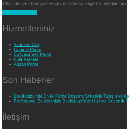
1999 ‘ dan veri Esenyurt ve çevresin ‘de siz değerli müşterilerimi
+90 554 025 89 47
Hizmetlerimiz
Sistre ve Cila
Laminat Parke
Su Geçirmez Parke
Fuar Parkesi
Ahşap Parke
Son Haberler
Beylikdüzü’nde En İyi Parke Döşeme Şirketiyle Tanışın ve Kali
Profesyonel Ekiplerimizle Beylikdüzü’nde Hızlı ve Güvenilir
İletişim