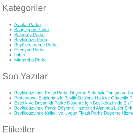
Kategoriler
Avcılar Parke
Bahçeşehir Parke
Bakırköy Parke
Beylikdüzü Parke
Büyükçekmece Parke
Esenyurt Parke
haber
Mimaroba Parke
Son Yazılar
Beylikdüzü’nde En İyi Parke Döşeme Şirketiyle Tanışın ve Kali
Profesyonel Ekiplerimizle Beylikdüzü’nde Hızlı ve Güvenilir
Estetik ve Dayanıklı Parke Döşeme İçin Beylikdüzü’nde Bizi 
Beylikdüzü’nde Parke Döşeme Hizmetleri Alanında Lider Şirk
Beylikdüzü’nde Kaliteli ve Uygun Fiyatlı Parke Döşeme Hizme
Etiketler