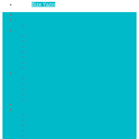
İletişim
Bize Yazın
Anasayfa
Hakkımızda
Çözüm Ortaklarımız
Hizmetlerimiz
Laminat Parke
Derzli Parke
Sistre ve Cila
Su Geçirmez Parke
Ahşap Parke
Masif Parke
Fuar Parkesi
Haberler
blog
Büyükçekmece Parke
Beylikdüzü Parke
Esenyurt Parke
Bakırköy Parke
Avcılar Parke
Öncesi
Sonrası
Bayiler
İlçeler
Yeşilköy Florya Parke
Büyükçekmece Parke
Alkent 2000 Parke
Beylikdüzü Parke
Beykent Parke