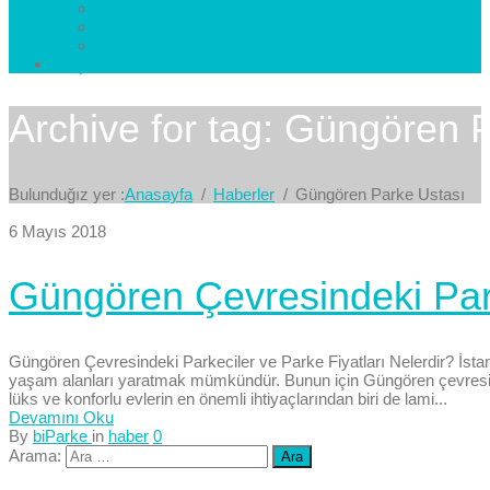
Esenkent Parke
Esenyurt Parke
Avcılar Parke
İletişim
Bize Yazın
Archive for tag: Güngören 
Bulunduğız yer :
Anasayfa
Haberler
Güngören Parke Ustası
6 Mayıs 2018
Güngören Çevresindeki Parke
Güngören Çevresindeki Parkeciler ve Parke Fiyatları Nelerdir? İstan
yaşam alanları yaratmak mümkündür. Bunun için Güngören çevresindeki
lüks ve konforlu evlerin en önemli ihtiyaçlarından biri de lami...
Devamını Oku
By
biParke
in
haber
0
Arama: