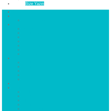
İletişim
Bize Yazın
Anasayfa
Hakkımızda
Çözüm Ortaklarımız
Hizmetlerimiz
Laminat Parke
Derzli Parke
Sistre ve Cila
Su Geçirmez Parke
Ahşap Parke
Masif Parke
Fuar Parkesi
Haberler
blog
Büyükçekmece Parke
Beylikdüzü Parke
Esenyurt Parke
Bakırköy Parke
Avcılar Parke
Öncesi
Sonrası
Bayiler
İlçeler
Yeşilköy Florya Parke
Büyükçekmece Parke
Alkent 2000 Parke
Beylikdüzü Parke
Beykent Parke