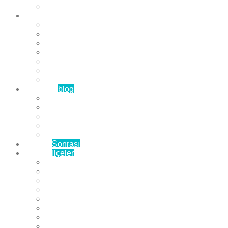
Çözüm Ortaklarımız
Hizmetlerimiz
Laminat Parke
Derzli Parke
Sistre ve Cila
Su Geçirmez Parke
Ahşap Parke
Masif Parke
Fuar Parkesi
Haberler
blog
Büyükçekmece Parke
Beylikdüzü Parke
Esenyurt Parke
Bakırköy Parke
Avcılar Parke
Öncesi
Sonrası
Bayiler
İlçeler
Yeşilköy Florya Parke
Büyükçekmece Parke
Alkent 2000 Parke
Beylikdüzü Parke
Beykent Parke
Esenkent Parke
Esenyurt Parke
Avcılar Parke