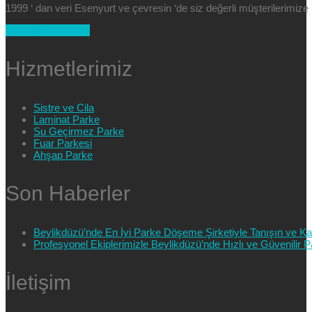
1999 ‘ dan veri Esenyurt ve çevresin ‘de siz değerli müşterilerimi
+90 554 025 89 47
Hizmetlerimiz
Sistre ve Cila
Laminat Parke
Su Geçirmez Parke
Fuar Parkesi
Ahşap Parke
Son Haberler
Beylikdüzü’nde En İyi Parke Döşeme Şirketiyle Tanışın ve Kali
Profesyonel Ekiplerimizle Beylikdüzü’nde Hızlı ve Güvenilir
İletişim