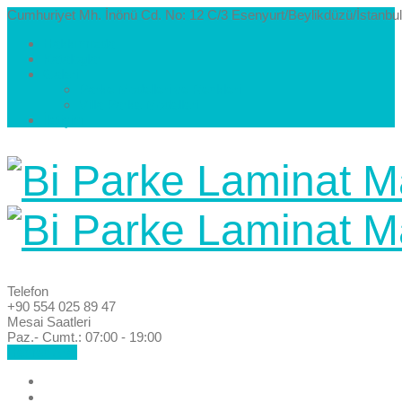
Cumhuriyet Mh. İnönü Cd. No: 12 C/3 Esenyurt/Beylikdüzü/İstanbul
Hakkımızda
Kataloglar
Galeri
Parke Modelleri ve Renkleri
Villa Parke Modelleri
İletişim
Telefon
+90 554 025 89 47
Mesai Saatleri
Paz.- Cumt.: 07:00 - 19:00
Hemen Ara!
Anasayfa
Hakkımızda