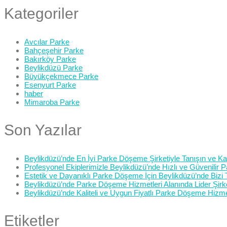
Kategoriler
Avcılar Parke
Bahçeşehir Parke
Bakırköy Parke
Beylikdüzü Parke
Büyükçekmece Parke
Esenyurt Parke
haber
Mimaroba Parke
Son Yazılar
Beylikdüzü’nde En İyi Parke Döşeme Şirketiyle Tanışın ve Kali
Profesyonel Ekiplerimizle Beylikdüzü’nde Hızlı ve Güvenilir
Estetik ve Dayanıklı Parke Döşeme İçin Beylikdüzü’nde Bizi 
Beylikdüzü’nde Parke Döşeme Hizmetleri Alanında Lider Şirk
Beylikdüzü’nde Kaliteli ve Uygun Fiyatlı Parke Döşeme Hizme
Etiketler