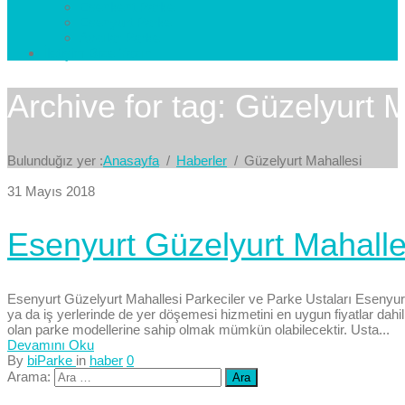
Esenkent Parke
Esenyurt Parke
Avcılar Parke
İletişim
Bize Yazın
Archive for tag: Güzelyurt 
Bulunduğız yer :
Anasayfa
Haberler
Güzelyurt Mahallesi
31 Mayıs 2018
Esenyurt Güzelyurt Mahalles
Esenyurt Güzelyurt Mahallesi Parkeciler ve Parke Ustaları Esenyur
ya da iş yerlerinde de yer döşemesi hizmetini en uygun fiyatlar dah
olan parke modellerine sahip olmak mümkün olabilecektir. Usta...
Devamını Oku
By
biParke
in
haber
0
Arama: