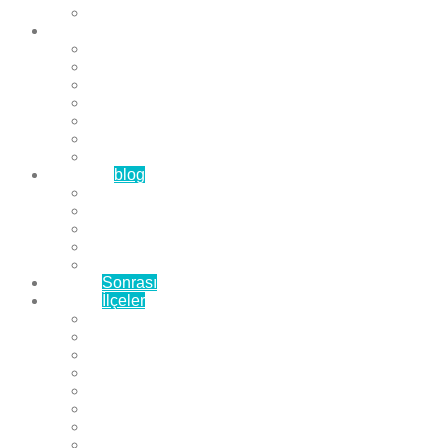
Çözüm Ortaklarımız
Hizmetlerimiz
Laminat Parke
Derzli Parke
Sistre ve Cila
Su Geçirmez Parke
Ahşap Parke
Masif Parke
Fuar Parkesi
Haberler
blog
Büyükçekmece Parke
Beylikdüzü Parke
Esenyurt Parke
Bakırköy Parke
Avcılar Parke
Öncesi
Sonrası
Bayiler
İlçeler
Yeşilköy Florya Parke
Büyükçekmece Parke
Alkent 2000 Parke
Beylikdüzü Parke
Beykent Parke
Esenkent Parke
Esenyurt Parke
Avcılar Parke