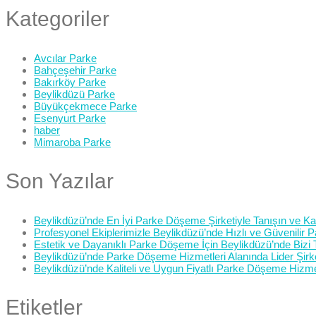
Kategoriler
Avcılar Parke
Bahçeşehir Parke
Bakırköy Parke
Beylikdüzü Parke
Büyükçekmece Parke
Esenyurt Parke
haber
Mimaroba Parke
Son Yazılar
Beylikdüzü’nde En İyi Parke Döşeme Şirketiyle Tanışın ve Kali
Profesyonel Ekiplerimizle Beylikdüzü’nde Hızlı ve Güvenilir
Estetik ve Dayanıklı Parke Döşeme İçin Beylikdüzü’nde Bizi 
Beylikdüzü’nde Parke Döşeme Hizmetleri Alanında Lider Şirk
Beylikdüzü’nde Kaliteli ve Uygun Fiyatlı Parke Döşeme Hizme
Etiketler