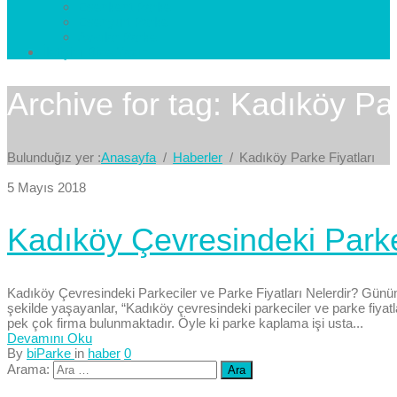
Esenkent Parke
Esenyurt Parke
Avcılar Parke
İletişim
Bize Yazın
Archive for tag: Kadıköy Par
Bulunduğız yer :
Anasayfa
Haberler
Kadıköy Parke Fiyatları
5 Mayıs 2018
Kadıköy Çevresindeki Parkec
Kadıköy Çevresindeki Parkeciler ve Parke Fiyatları Nelerdir? Günümü
şekilde yaşayanlar, “Kadıköy çevresindeki parkeciler ve parke fiyat
pek çok firma bulunmaktadır. Öyle ki parke kaplama işi usta...
Devamını Oku
By
biParke
in
haber
0
Arama: