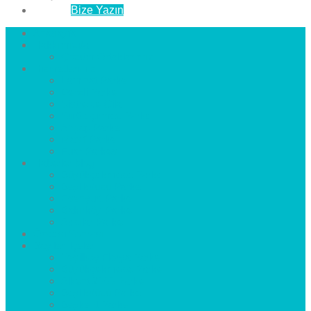
İletişim
Bize Yazın
Anasayfa
Hakkımızda
Çözüm Ortaklarımız
Hizmetlerimiz
Laminat Parke
Derzli Parke
Sistre ve Cila
Su Geçirmez Parke
Ahşap Parke
Masif Parke
Fuar Parkesi
Haberler
blog
Büyükçekmece Parke
Beylikdüzü Parke
Esenyurt Parke
Bakırköy Parke
Avcılar Parke
Öncesi
Sonrası
Bayiler
İlçeler
Yeşilköy Florya Parke
Büyükçekmece Parke
Alkent 2000 Parke
Beylikdüzü Parke
Beykent Parke