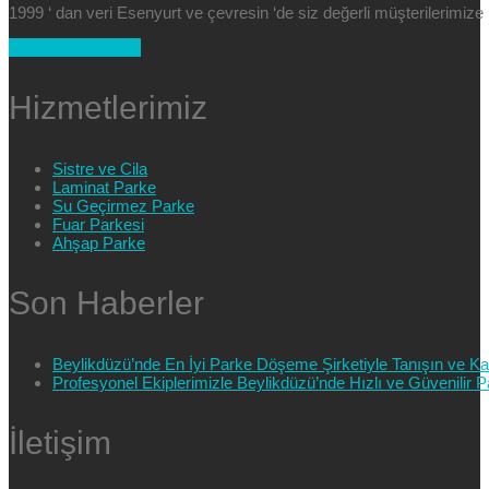
1999 ‘ dan veri Esenyurt ve çevresin ‘de siz değerli müşterilerimi
+90 554 025 89 47
Hizmetlerimiz
Sistre ve Cila
Laminat Parke
Su Geçirmez Parke
Fuar Parkesi
Ahşap Parke
Son Haberler
Beylikdüzü’nde En İyi Parke Döşeme Şirketiyle Tanışın ve Kali
Profesyonel Ekiplerimizle Beylikdüzü’nde Hızlı ve Güvenilir
İletişim