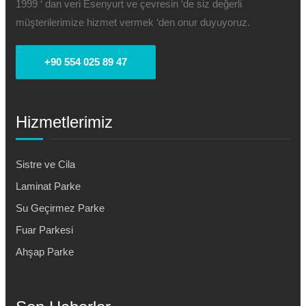
1999 ‘ dan veri Esenyurt ve çevresin ‘de siz değerli
müşterilerimize hizmet vermek ‘den onur duyuyoruz.
+90 554 025 89 47
Hizmetlerimiz
Sistre ve Cila
Laminat Parke
Su Geçirmez Parke
Fuar Parkesi
Ahşap Parke