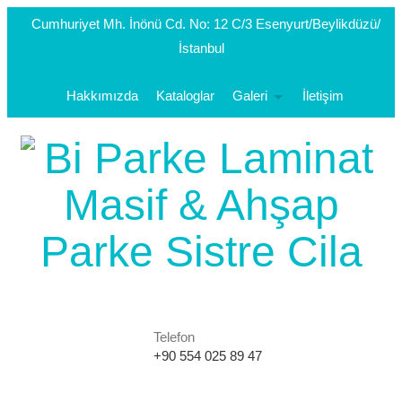
Cumhuriyet Mh. İnönü Cd. No: 12 C/3 Esenyurt/Beylikdüzü/
İstanbul
Hakkımızda
Kataloglar
Galeri
İletişim
Telefon
+90 554 025 89 47