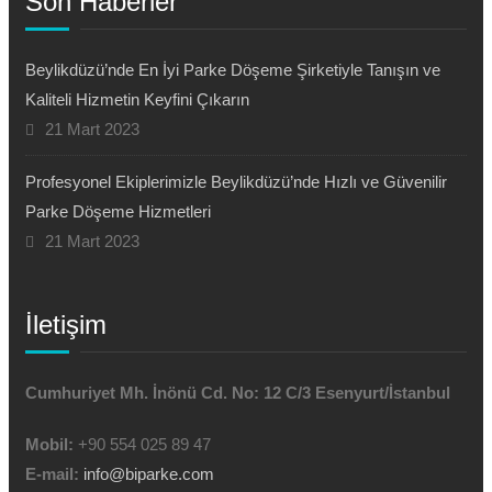
Son Haberler
Beylikdüzü’nde En İyi Parke Döşeme Şirketiyle Tanışın ve
Kaliteli Hizmetin Keyfini Çıkarın
21 Mart 2023
Profesyonel Ekiplerimizle Beylikdüzü’nde Hızlı ve Güvenilir
Parke Döşeme Hizmetleri
21 Mart 2023
İletişim
Cumhuriyet Mh. İnönü Cd. No: 12 C/3 Esenyurt/İstanbul
Mobil:
+90 554 025 89 47
E-mail:
info@biparke.com