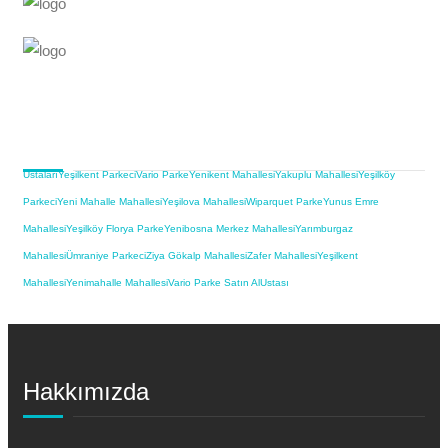
Ustaları
Yeşilkent Parkeci
Vario Parke
Yenikent Mahallesi
Yakuplu Mahallesi
Yeşilköy
Parkeci
Yeni Mahalle Mahallesi
Yeşilova Mahallesi
Wiparquet Parke
Yunus Emre
Mahallesi
Yeşilköy Florya Parke
Yenibosna Merkez Mahallesi
Yarımburgaz
Mahallesi
Ümraniye Parkeci
Ziya Gökalp Mahallesi
Zafer Mahallesi
Yeşilkent
Mahallesi
Yenimahalle Mahallesi
Vario Parke Satın Al
Ustası
Hakkımızda