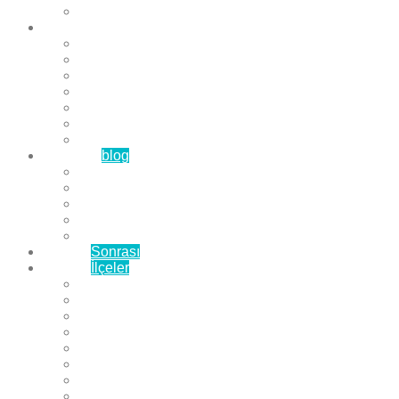
Çözüm Ortaklarımız
Hizmetlerimiz
Laminat Parke
Derzli Parke
Sistre ve Cila
Su Geçirmez Parke
Ahşap Parke
Masif Parke
Fuar Parkesi
Haberler
blog
Büyükçekmece Parke
Beylikdüzü Parke
Esenyurt Parke
Bakırköy Parke
Avcılar Parke
Öncesi
Sonrası
Bayiler
İlçeler
Yeşilköy Florya Parke
Büyükçekmece Parke
Alkent 2000 Parke
Beylikdüzü Parke
Beykent Parke
Esenkent Parke
Esenyurt Parke
Avcılar Parke