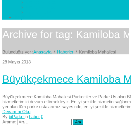
Esenkent Parke
Esenyurt Parke
Avcılar Parke
İletişim
Bize Yazın
Archive for tag: Kamiloba M
Bulunduğız yer :
Anasayfa
Haberler
Kamiloba Mahallesi
28 Mayıs 2018
Büyükçekmece Kamiloba Mah
Büyükçekmece Kamiloba Mahallesi Parkeciler ve Parke Ustaları Bü
hizmetlerimizi devam ettirmekteyiz. En iyi şekilde hizmetin sağlanm
yer alan tüm parke ustalarımız sayesinde, en iyi şekilde hizmetlerimi
Devamını Oku
By
biParke
in
haber
0
Arama: