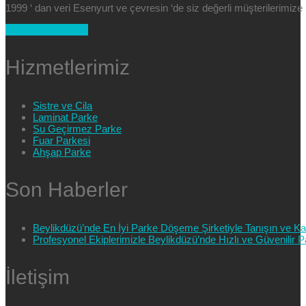
1999 ‘ dan veri Esenyurt ve çevresin ‘de siz değerli müşterilerimi
+90 554 025 89 47
Hizmetlerimiz
Sistre ve Cila
Laminat Parke
Su Geçirmez Parke
Fuar Parkesi
Ahşap Parke
Son Haberler
Beylikdüzü’nde En İyi Parke Döşeme Şirketiyle Tanışın ve Kali
Profesyonel Ekiplerimizle Beylikdüzü’nde Hızlı ve Güvenilir
İletişim