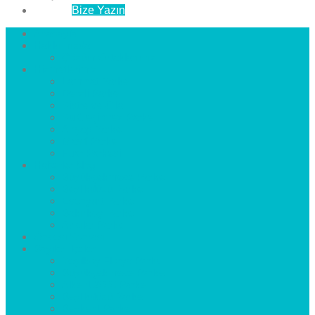
İletişim
Bize Yazın
Anasayfa
Hakkımızda
Çözüm Ortaklarımız
Hizmetlerimiz
Laminat Parke
Derzli Parke
Sistre ve Cila
Su Geçirmez Parke
Ahşap Parke
Masif Parke
Fuar Parkesi
Haberler
blog
Büyükçekmece Parke
Beylikdüzü Parke
Esenyurt Parke
Bakırköy Parke
Avcılar Parke
Öncesi
Sonrası
Bayiler
İlçeler
Yeşilköy Florya Parke
Büyükçekmece Parke
Alkent 2000 Parke
Beylikdüzü Parke
Beykent Parke