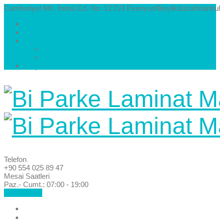
Cumhuriyet Mh. İnönü Cd. No: 12 C/3 Esenyurt/Beylikdüzü/İstanbul
Hakkımızda
Kataloglar
Galeri
Parke Modelleri ve Renkleri
Villa Parke Modelleri
İletişim
Telefon
+90 554 025 89 47
Mesai Saatleri
Paz.- Cumt.: 07:00 - 19:00
Hemen Ara!
Anasayfa
Hakkımızda