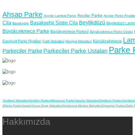
Ahşap Parke
Avcılar Parke
Avcılar Laminat Parke
Avcılar Parke Fiyatlar
Beylikdüzü
Cila
Başakşehir Sistre Cila
Beylikdüzü Lamin
Başakşehir
Büyükçekmece Parke
Büyükçekmece Parkeci
Büyükçekmece Parke Ustası
Lam
Küçükçekmece
Esenyurt Parke Fiyatları
Fatih Mahallesi
Hürriyet Mahallesi
Parke F
Parkeciler Parke Ustaları
Parkeciler Parke
Yeşilkent Mahallesi
Yeşilköy Parkeci
Wiparquet Parke
Yakuplu Mahallesi
Yeşilkent Parkeci
Yenikent
Al
Vario Parke
Ustaları
Yunus Emre Mahallesi
Yenibosna Merkez Mahallesi
Ümraniye Parkeci
Zafer 
Hakkımızda