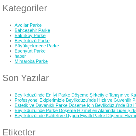
Kategoriler
Avcılar Parke
Bahçeşehir Parke
Bakırköy Parke
Beylikdüzü Parke
Büyükçekmece Parke
Esenyurt Parke
haber
Mimaroba Parke
Son Yazılar
Beylikdüzü’nde En İyi Parke Döşeme Şirketiyle Tanışın ve Kali
Profesyonel Ekiplerimizle Beylikdüzü’nde Hızlı ve Güvenilir
Estetik ve Dayanıklı Parke Döşeme İçin Beylikdüzü’nde Bizi 
Beylikdüzü’nde Parke Döşeme Hizmetleri Alanında Lider Şirk
Beylikdüzü’nde Kaliteli ve Uygun Fiyatlı Parke Döşeme Hizme
Etiketler