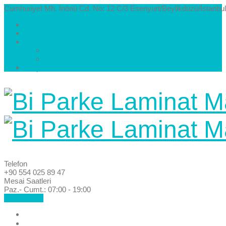
Cumhuriyet Mh. İnönü Cd. No: 12 C/3 Esenyurt/Beylikdüzü/İstanbul
Hakkımızda
Kataloglar
Galeri
Parke Modelleri ve Renkleri
Villa Parke Modelleri
İletişim
Telefon
+90 554 025 89 47
Mesai Saatleri
Paz.- Cumt.: 07:00 - 19:00
Hemen Ara!
Anasayfa
Hakkımızda