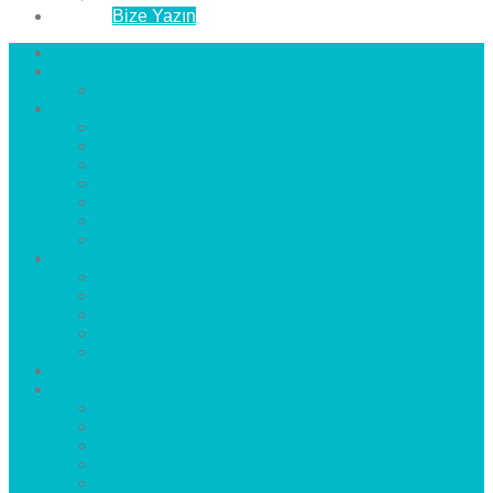
İletişim
Bize Yazın
Anasayfa
Hakkımızda
Çözüm Ortaklarımız
Hizmetlerimiz
Laminat Parke
Derzli Parke
Sistre ve Cila
Su Geçirmez Parke
Ahşap Parke
Masif Parke
Fuar Parkesi
Haberler
blog
Büyükçekmece Parke
Beylikdüzü Parke
Esenyurt Parke
Bakırköy Parke
Avcılar Parke
Öncesi
Sonrası
Bayiler
İlçeler
Yeşilköy Florya Parke
Büyükçekmece Parke
Alkent 2000 Parke
Beylikdüzü Parke
Beykent Parke