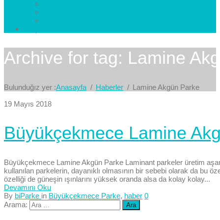
Esenkent Parke
Esenyurt Parke
Avcılar Parke
İletişim
Bize Yazın
Archive for tag: Lamine Ak
Bulunduğız yer :
Anasayfa
Haberler
Lamine Akgün Parke
19 Mayıs 2018
Büyükçekmece Lamine Akg
Büyükçekmece Lamine Akgün Parke Laminant parkeler üretim aşaması i
kullanılan parkelerin, dayanıklı olmasının bir sebebi olarak da bu öz
özelliği de güneşin ışınlarını yüksek oranda alsa da kolay kolay...
Devamını Oku
By
biParke
in
Büyükçekmece Parke
,
haber
0
Arama: