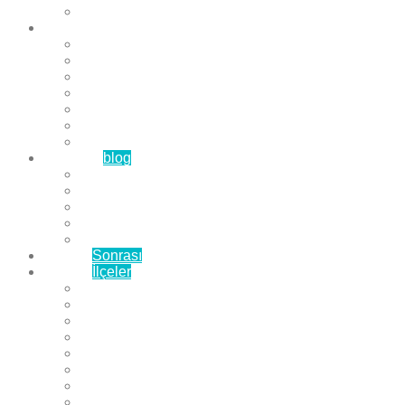
Çözüm Ortaklarımız
Hizmetlerimiz
Laminat Parke
Derzli Parke
Sistre ve Cila
Su Geçirmez Parke
Ahşap Parke
Masif Parke
Fuar Parkesi
Haberler
blog
Büyükçekmece Parke
Beylikdüzü Parke
Esenyurt Parke
Bakırköy Parke
Avcılar Parke
Öncesi
Sonrası
Bayiler
İlçeler
Yeşilköy Florya Parke
Büyükçekmece Parke
Alkent 2000 Parke
Beylikdüzü Parke
Beykent Parke
Esenkent Parke
Esenyurt Parke
Avcılar Parke