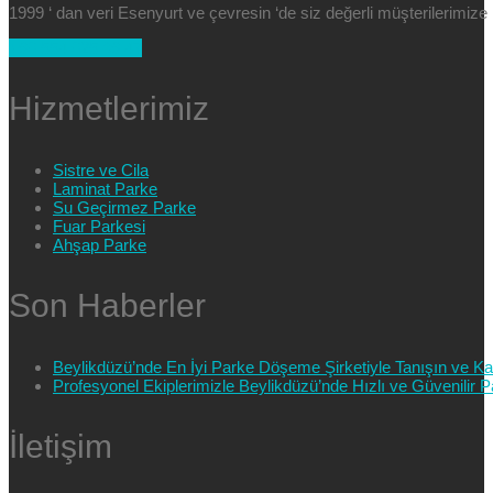
1999 ‘ dan veri Esenyurt ve çevresin ‘de siz değerli müşterilerimi
+90 554 025 89 47
Hizmetlerimiz
Sistre ve Cila
Laminat Parke
Su Geçirmez Parke
Fuar Parkesi
Ahşap Parke
Son Haberler
Beylikdüzü’nde En İyi Parke Döşeme Şirketiyle Tanışın ve Kali
Profesyonel Ekiplerimizle Beylikdüzü’nde Hızlı ve Güvenilir
İletişim