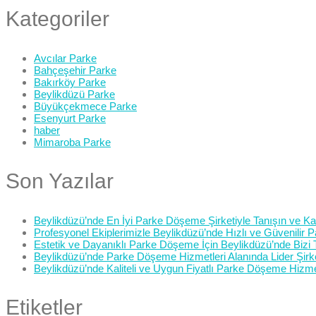
Kategoriler
Avcılar Parke
Bahçeşehir Parke
Bakırköy Parke
Beylikdüzü Parke
Büyükçekmece Parke
Esenyurt Parke
haber
Mimaroba Parke
Son Yazılar
Beylikdüzü’nde En İyi Parke Döşeme Şirketiyle Tanışın ve Kali
Profesyonel Ekiplerimizle Beylikdüzü’nde Hızlı ve Güvenilir
Estetik ve Dayanıklı Parke Döşeme İçin Beylikdüzü’nde Bizi 
Beylikdüzü’nde Parke Döşeme Hizmetleri Alanında Lider Şirk
Beylikdüzü’nde Kaliteli ve Uygun Fiyatlı Parke Döşeme Hizme
Etiketler