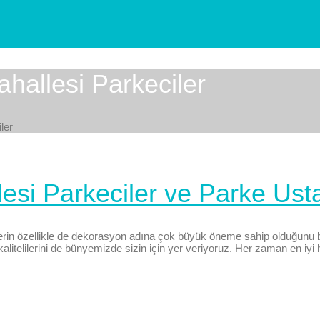
hallesi Parkeciler
ler
si Parkeciler ve Parke Usta
rin özellikle de dekorasyon adına çok büyük öneme sahip olduğunu b
litelilerini de bünyemizde sizin için yer veriyoruz. Her zaman en iyi 