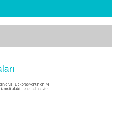
ları
iliyoruz. Dekorasyonun en iyi
hizmeti alabilmeniz adına sizler