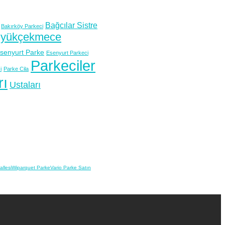
Bağcılar Sistre
Bakırköy Parkeci
yükçekmece
senyurt Parke
Esenyurt Parkeci
Parkeciler
i
Parke Cila
rı
Ustaları
llesi
Wiparquet Parke
Vario Parke Satın