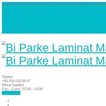
Cumhuriyet Mh. İnönü Cd. No: 12 C/3 Esenyurt/Beylikdüzü/İstanbul
Hakkımızda
Kataloglar
Galeri
Parke Modelleri ve Renkleri
Villa Parke Modelleri
İletişim
Telefon
+90 554 025 89 47
Mesai Saatleri
Paz.- Cumt.: 07:00 - 19:00
Hemen Ara!
Anasayfa
Hakkımızda