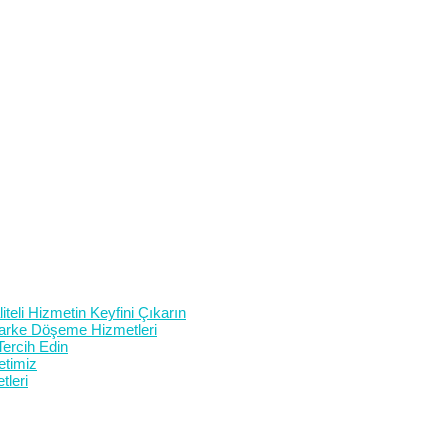
teli Hizmetin Keyfini Çıkarın
 Parke Döşeme Hizmetleri
Tercih Edin
etimiz
tleri