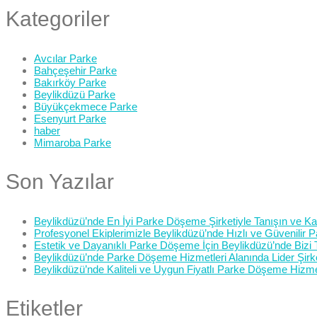
Kategoriler
Avcılar Parke
Bahçeşehir Parke
Bakırköy Parke
Beylikdüzü Parke
Büyükçekmece Parke
Esenyurt Parke
haber
Mimaroba Parke
Son Yazılar
Beylikdüzü’nde En İyi Parke Döşeme Şirketiyle Tanışın ve Kali
Profesyonel Ekiplerimizle Beylikdüzü’nde Hızlı ve Güvenilir
Estetik ve Dayanıklı Parke Döşeme İçin Beylikdüzü’nde Bizi 
Beylikdüzü’nde Parke Döşeme Hizmetleri Alanında Lider Şirk
Beylikdüzü’nde Kaliteli ve Uygun Fiyatlı Parke Döşeme Hizme
Etiketler