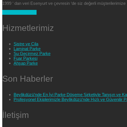
1999 ‘ dan veri Esenyurt ve çevresin ‘de siz değerli müşterilerimi
+90 554 025 89 47
Hizmetlerimiz
Sistre ve Cila
Laminat Parke
Su Geçirmez Parke
Fuar Parkesi
Ahşap Parke
Son Haberler
Beylikdüzü’nde En İyi Parke Döşeme Şirketiyle Tanışın ve Kali
Profesyonel Ekiplerimizle Beylikdüzü’nde Hızlı ve Güvenilir
İletişim