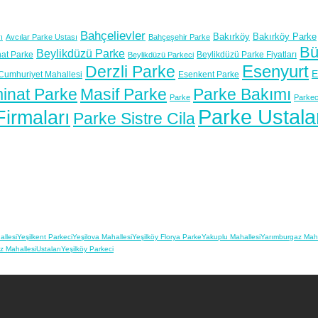
Bahçelievler
Bakırköy
Bakırköy Parke
ı
Avcılar Parke Ustası
Bahçeşehir Parke
Bü
Beylikdüzü Parke
at Parke
Beylikdüzü Parke Fiyatları
Beylikdüzü Parkeci
Esenyurt
Derzli Parke
E
Cumhuriyet Mahallesi
Esenkent Parke
inat Parke
Masif Parke
Parke Bakımı
Parke
Parkec
Parke Ustala
irmaları
Parke Sistre Cila
llesi
Yeşilkent Parkeci
Yeşilova Mahallesi
Yeşilköy Florya Parke
Yakuplu Mahallesi
Yarımburgaz Maha
z Mahallesi
Ustaları
Yeşilköy Parkeci