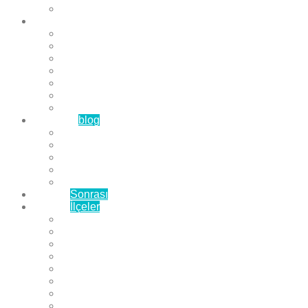
Çözüm Ortaklarımız
Hizmetlerimiz
Laminat Parke
Derzli Parke
Sistre ve Cila
Su Geçirmez Parke
Ahşap Parke
Masif Parke
Fuar Parkesi
Haberler
blog
Büyükçekmece Parke
Beylikdüzü Parke
Esenyurt Parke
Bakırköy Parke
Avcılar Parke
Öncesi
Sonrası
Bayiler
İlçeler
Yeşilköy Florya Parke
Büyükçekmece Parke
Alkent 2000 Parke
Beylikdüzü Parke
Beykent Parke
Esenkent Parke
Esenyurt Parke
Avcılar Parke