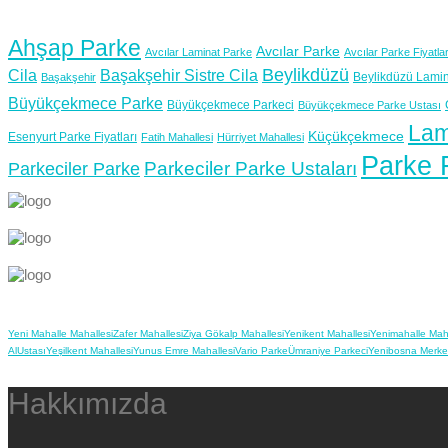
Ahşap Parke
Avcılar Parke
Avcılar Laminat Parke
Avcılar Parke Fiyatlar
Beylikdüzü
Cila
Başakşehir Sistre Cila
Beylikdüzü Lamin
Başakşehir
Büyükçekmece Parke
Büyükçekmece Parkeci
Büyükçekmece Parke Ustası
Lam
Küçükçekmece
Esenyurt Parke Fiyatları
Fatih Mahallesi
Hürriyet Mahallesi
Parke F
Parkeciler Parke Ustaları
Parkeciler Parke
Yeni Mahalle Mahallesi
Zafer Mahallesi
Ziya Gökalp Mahallesi
Yenikent Mahallesi
Yenimahalle Maha
Al
Ustası
Yeşilkent Mahallesi
Yunus Emre Mahallesi
Vario Parke
Ümraniye Parkeci
Yenibosna Merke
Hakkımızda