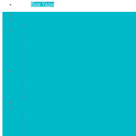
İletişim
Bize Yazın
Anasayfa
Hakkımızda
Çözüm Ortaklarımız
Hizmetlerimiz
Laminat Parke
Derzli Parke
Sistre ve Cila
Su Geçirmez Parke
Ahşap Parke
Masif Parke
Fuar Parkesi
Haberler
blog
Büyükçekmece Parke
Beylikdüzü Parke
Esenyurt Parke
Bakırköy Parke
Avcılar Parke
Öncesi
Sonrası
Bayiler
İlçeler
Yeşilköy Florya Parke
Büyükçekmece Parke
Alkent 2000 Parke
Beylikdüzü Parke
Beykent Parke