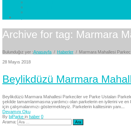
Esenkent Parke
Esenyurt Parke
Avcılar Parke
İletişim
Bize Yazın
Archive for tag: Marmara Ma
Bulunduğız yer :
Anasayfa
Haberler
Marmara Mahallesi Parkeci
28 Mayıs 2018
Beylikdüzü Marmara Mahalle
Beylikdüzü Marmara Mahallesi Parkeciler ve Parke Ustaları Parkele
şekilde tamamlanmasına yardımcı olan parkelerin en iyilerini ve en ka
için çalışmalarımızı göstermekteyiz. Parkelerin kalitesinin yanı...
Devamını Oku
By
biParke
in
haber
0
Arama: