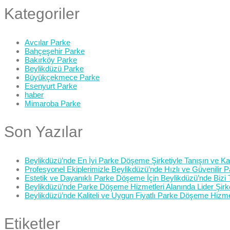
Kategoriler
Avcılar Parke
Bahçeşehir Parke
Bakırköy Parke
Beylikdüzü Parke
Büyükçekmece Parke
Esenyurt Parke
haber
Mimaroba Parke
Son Yazılar
Beylikdüzü’nde En İyi Parke Döşeme Şirketiyle Tanışın ve Kali
Profesyonel Ekiplerimizle Beylikdüzü’nde Hızlı ve Güvenilir
Estetik ve Dayanıklı Parke Döşeme İçin Beylikdüzü’nde Bizi 
Beylikdüzü’nde Parke Döşeme Hizmetleri Alanında Lider Şirk
Beylikdüzü’nde Kaliteli ve Uygun Fiyatlı Parke Döşeme Hizme
Etiketler