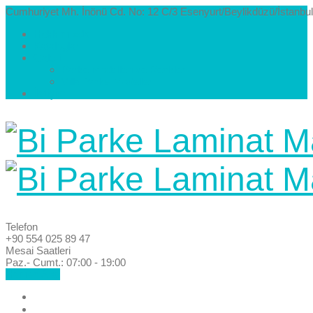
Cumhuriyet Mh. İnönü Cd. No: 12 C/3 Esenyurt/Beylikdüzü/İstanbul
Hakkımızda
Kataloglar
Galeri
Parke Modelleri ve Renkleri
Villa Parke Modelleri
İletişim
Telefon
+90 554 025 89 47
Mesai Saatleri
Paz.- Cumt.: 07:00 - 19:00
Hemen Ara!
Anasayfa
Hakkımızda