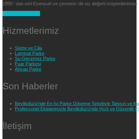
1999 ‘ dan veri Esenyurt ve çevresin ‘de siz değerli müşterilerimi
+90 554 025 89 47
Hizmetlerimiz
Sistre ve Cila
Laminat Parke
Su Geçirmez Parke
Fuar Parkesi
Ahşap Parke
Son Haberler
Beylikdüzü’nde En İyi Parke Döşeme Şirketiyle Tanışın ve Kali
Profesyonel Ekiplerimizle Beylikdüzü’nde Hızlı ve Güvenilir
İletişim