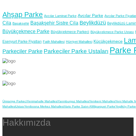
Ahşap Parke
Avcılar Parke
Avcılar Laminat Parke
Avcılar Parke Fiyatlar
Beylikdüzü
Cila
Başakşehir Sistre Cila
Beylikdüzü Lamin
Başakşehir
Büyükçekmece Parke
Büyükçekmece Parkeci
Büyükçekmece Parke Ustası
Lam
Küçükçekmece
Esenyurt Parke Fiyatları
Fatih Mahallesi
Hürriyet Mahallesi
Parke F
Parkeciler Parke Ustaları
Parkeciler Parke
Ümraniye Parkeci
Yenimahalle Mahallesi
Yarımburgaz Mahallesi
Yenikent Mahallesi
Yeni Mahalle M
Mahallesi
Ustası
Yenibosna Merkez Mahallesi
Vario Parke Satın Al
Wiparquet Parke
Yeşilköy Parke
Hakkımızda