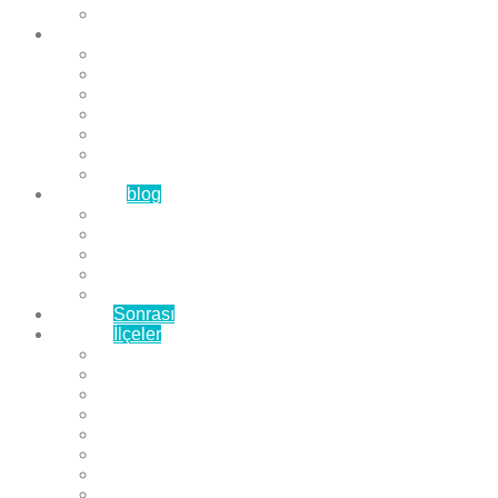
Çözüm Ortaklarımız
Hizmetlerimiz
Laminat Parke
Derzli Parke
Sistre ve Cila
Su Geçirmez Parke
Ahşap Parke
Masif Parke
Fuar Parkesi
Haberler
blog
Büyükçekmece Parke
Beylikdüzü Parke
Esenyurt Parke
Bakırköy Parke
Avcılar Parke
Öncesi
Sonrası
Bayiler
İlçeler
Yeşilköy Florya Parke
Büyükçekmece Parke
Alkent 2000 Parke
Beylikdüzü Parke
Beykent Parke
Esenkent Parke
Esenyurt Parke
Avcılar Parke