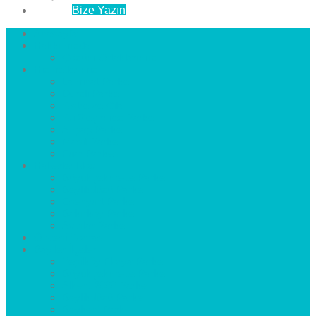
İletişim
Bize Yazın
Anasayfa
Hakkımızda
Çözüm Ortaklarımız
Hizmetlerimiz
Laminat Parke
Derzli Parke
Sistre ve Cila
Su Geçirmez Parke
Ahşap Parke
Masif Parke
Fuar Parkesi
Haberler
blog
Büyükçekmece Parke
Beylikdüzü Parke
Esenyurt Parke
Bakırköy Parke
Avcılar Parke
Öncesi
Sonrası
Bayiler
İlçeler
Yeşilköy Florya Parke
Büyükçekmece Parke
Alkent 2000 Parke
Beylikdüzü Parke
Beykent Parke