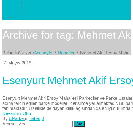
Esenkent Parke
Esenyurt Parke
Avcılar Parke
İletişim
Bize Yazın
Archive for tag: Mehmet Aki
Bulunduğız yer :
Anasayfa
Haberler
Mehmet Akif Ersoy Mahalle
31 Mayıs 2018
Esenyurt Mehmet Akif Ersoy
Esenyurt Mehmet Akif Ersoy Mahallesi Parkeciler ve Parke Ustaları
adına tercih edilen parke modelleri içerisinde yer almaktadır. Bu p
tanımaktadır. Özellikle de dayanıklılık açısından da en iyi durumda ol
Devamını Oku
By
biParke
in
haber
0
Arama: