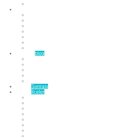
Çözüm Ortaklarımız
Hizmetlerimiz
Laminat Parke
Derzli Parke
Sistre ve Cila
Su Geçirmez Parke
Ahşap Parke
Masif Parke
Fuar Parkesi
Haberler
blog
Büyükçekmece Parke
Beylikdüzü Parke
Esenyurt Parke
Bakırköy Parke
Avcılar Parke
Öncesi
Sonrası
Bayiler
İlçeler
Yeşilköy Florya Parke
Büyükçekmece Parke
Alkent 2000 Parke
Beylikdüzü Parke
Beykent Parke
Esenkent Parke
Esenyurt Parke
Avcılar Parke