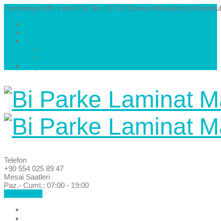
Cumhuriyet Mh. İnönü Cd. No: 12 C/3 Esenyurt/Beylikdüzü/İstanbul
Hakkımızda
Kataloglar
Galeri
Parke Modelleri ve Renkleri
Villa Parke Modelleri
İletişim
Telefon
+90 554 025 89 47
Mesai Saatleri
Paz.- Cumt.: 07:00 - 19:00
Hemen Ara!
Anasayfa
Hakkımızda