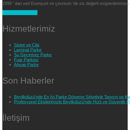
1999 ‘ dan veri Esenyurt ve çevresin ‘de siz değerli müşterilerimi
+90 554 025 89 47
Hizmetlerimiz
Sistre ve Cila
Laminat Parke
Su Geçirmez Parke
Fuar Parkesi
Ahşap Parke
Son Haberler
Beylikdüzü’nde En İyi Parke Döşeme Şirketiyle Tanışın ve Kali
Profesyonel Ekiplerimizle Beylikdüzü’nde Hızlı ve Güvenilir
İletişim