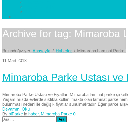
Esenkent Parke
Esenyurt Parke
Avcılar Parke
İletişim
Bize Yazın
Archive for tag: Mimaroba 
Bulunduğız yer :
Anasayfa
Haberler
Mimaroba Laminat Parke U
11 Mart 2018
Mimaroba Parke Ustası ve F
Mimaroba Parke Ustası ve Fiyatları Mimaroba laminat parke şirketler
Yaşamımızda evlerde sıklıkla kullanılmakta olan laminat parke hem 
bulunması nedeni ile değişik fiyatlar sunulmaktadır. Eğer parke alışv.
Devamını Oku
By
biParke
in
haber
,
Mimaroba Parke
0
Arama: