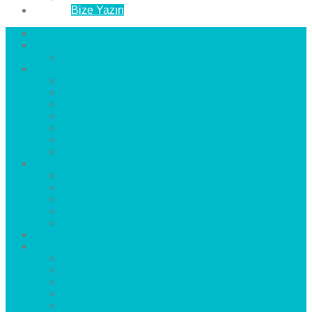
İletişim
Bize Yazın
Anasayfa
Hakkımızda
Çözüm Ortaklarımız
Hizmetlerimiz
Laminat Parke
Derzli Parke
Sistre ve Cila
Su Geçirmez Parke
Ahşap Parke
Masif Parke
Fuar Parkesi
Haberler
blog
Büyükçekmece Parke
Beylikdüzü Parke
Esenyurt Parke
Bakırköy Parke
Avcılar Parke
Öncesi
Sonrası
Bayiler
İlçeler
Yeşilköy Florya Parke
Büyükçekmece Parke
Alkent 2000 Parke
Beylikdüzü Parke
Beykent Parke