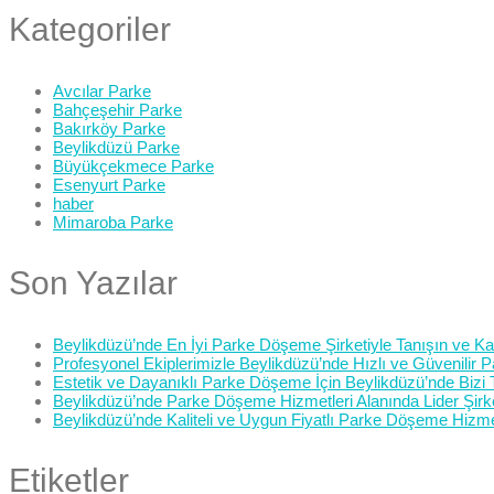
Kategoriler
Avcılar Parke
Bahçeşehir Parke
Bakırköy Parke
Beylikdüzü Parke
Büyükçekmece Parke
Esenyurt Parke
haber
Mimaroba Parke
Son Yazılar
Beylikdüzü’nde En İyi Parke Döşeme Şirketiyle Tanışın ve Kali
Profesyonel Ekiplerimizle Beylikdüzü’nde Hızlı ve Güvenilir
Estetik ve Dayanıklı Parke Döşeme İçin Beylikdüzü’nde Bizi 
Beylikdüzü’nde Parke Döşeme Hizmetleri Alanında Lider Şirk
Beylikdüzü’nde Kaliteli ve Uygun Fiyatlı Parke Döşeme Hizme
Etiketler