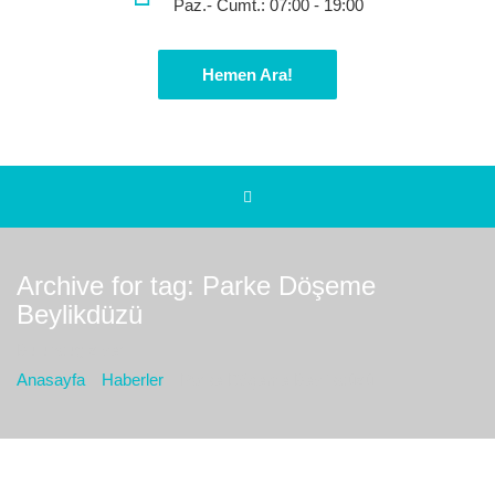
Paz.- Cumt.: 07:00 - 19:00
Hemen Ara!
Archive for tag: Parke Döşeme
Beylikdüzü
Bulunduğız yer :
Anasayfa
Haberler
Parke Döşeme Beylikdüzü