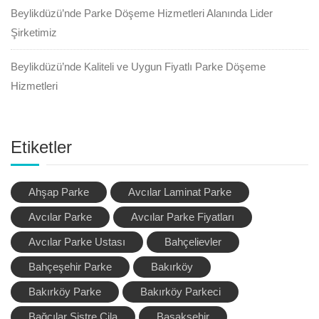
Beylikdüzü’nde Parke Döşeme Hizmetleri Alanında Lider
Şirketimiz
Beylikdüzü’nde Kaliteli ve Uygun Fiyatlı Parke Döşeme
Hizmetleri
Etiketler
Ahşap Parke
Avcılar Laminat Parke
Avcılar Parke
Avcılar Parke Fiyatları
Avcılar Parke Ustası
Bahçelievler
Bahçeşehir Parke
Bakırköy
Bakırköy Parke
Bakırköy Parkeci
Bağcılar Sistre Cila
Başakşehir