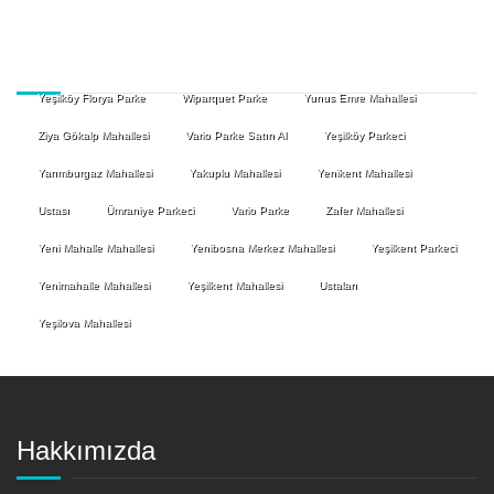
Yeşilköy Florya Parke
Wiparquet Parke
Yunus Emre Mahallesi
Ziya Gökalp Mahallesi
Vario Parke Satın Al
Yeşilköy Parkeci
Yarımburgaz Mahallesi
Yakuplu Mahallesi
Yenikent Mahallesi
Ustası
Ümraniye Parkeci
Vario Parke
Zafer Mahallesi
Yeni Mahalle Mahallesi
Yenibosna Merkez Mahallesi
Yeşilkent Parkeci
Yenimahalle Mahallesi
Yeşilkent Mahallesi
Ustaları
Yeşilova Mahallesi
Hakkımızda