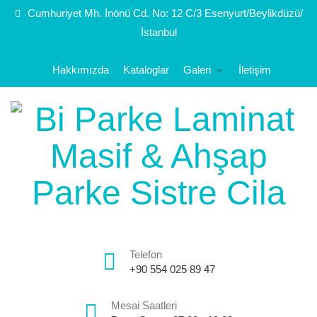
Cumhuriyet Mh. İnönü Cd. No: 12 C/3 Esenyurt/Beylikdüzü/
İstanbul
Hakkımızda
Kataloglar
Galeri
İletişim
Telefon
+90 554 025 89 47
Mesai Saatleri