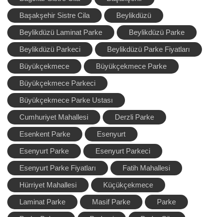
Başakşehir Sistre Cila
Beylikdüzü
Beylikdüzü Laminat Parke
Beylikdüzü Parke
Beylikdüzü Parkeci
Beylikdüzü Parke Fiyatları
Büyükçekmece
Büyükçekmece Parke
Büyükçekmece Parkeci
Büyükçekmece Parke Ustası
Cumhuriyet Mahallesi
Derzli Parke
Esenkent Parke
Esenyurt
Esenyurt Parke
Esenyurt Parkeci
Esenyurt Parke Fiyatları
Fatih Mahallesi
Hürriyet Mahallesi
Küçükçekmece
Laminat Parke
Masif Parke
Parke