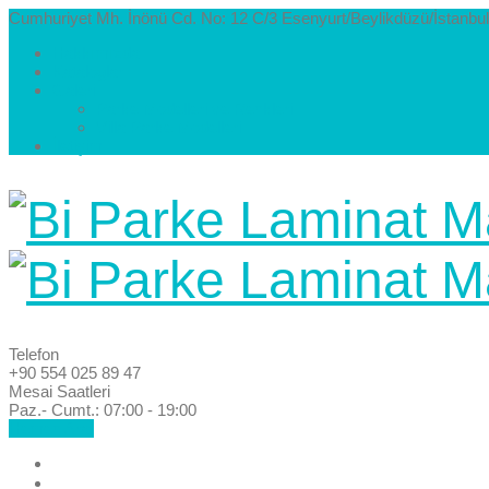
Cumhuriyet Mh. İnönü Cd. No: 12 C/3 Esenyurt/Beylikdüzü/İstanbul
Hakkımızda
Kataloglar
Galeri
Parke Modelleri ve Renkleri
Villa Parke Modelleri
İletişim
Telefon
+90 554 025 89 47
Mesai Saatleri
Paz.- Cumt.: 07:00 - 19:00
Hemen Ara!
Anasayfa
Hakkımızda