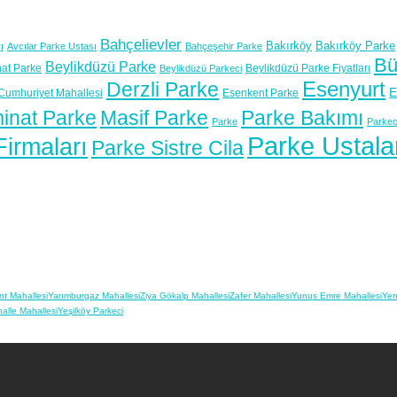
Bahçelievler
Bakırköy
Bakırköy Parke
ı
Avcılar Parke Ustası
Bahçeşehir Parke
Bü
Beylikdüzü Parke
at Parke
Beylikdüzü Parke Fiyatları
Beylikdüzü Parkeci
Esenyurt
Derzli Parke
E
Cumhuriyet Mahallesi
Esenkent Parke
inat Parke
Masif Parke
Parke Bakımı
Parke
Parkec
Parke Ustala
irmaları
Parke Sistre Cila
nt Mahallesi
Yarımburgaz Mahallesi
Ziya Gökalp Mahallesi
Zafer Mahallesi
Yunus Emre Mahallesi
Yen
alle Mahallesi
Yeşilköy Parkeci