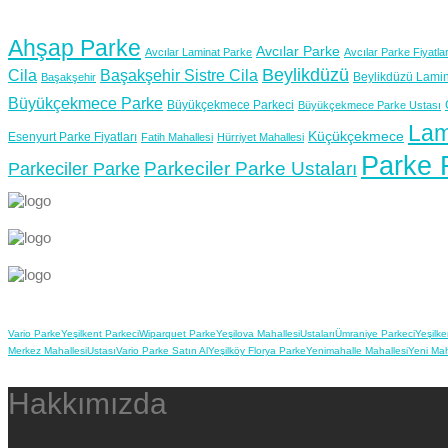
Ahşap Parke
Avcılar Parke
Avcılar Laminat Parke
Avcılar Parke Fiyatlar
Beylikdüzü
Cila
Başakşehir Sistre Cila
Beylikdüzü Lamin
Başakşehir
Büyükçekmece Parke
Büyükçekmece Parkeci
Büyükçekmece Parke Ustası
Lam
Küçükçekmece
Esenyurt Parke Fiyatları
Fatih Mahallesi
Hürriyet Mahallesi
Parke F
Parkeciler Parke Ustaları
Parkeciler Parke
Vario Parke
Yeşilkent Parkeci
Wiparquet Parke
Yeşilova Mahallesi
Ustaları
Ümraniye Parkeci
Yeşilke
Merkez Mahallesi
Ustası
Vario Parke Satın Al
Yeşilköy Florya Parke
Yenimahalle Mahallesi
Yeni Mah
Hakkımızda