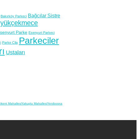
Bağcılar Sistre
Bakırköy Parkeci
yükçekmece
senyurt Parke
Esenyurt Parkeci
Parkeciler
i
Parke Cila
rı
Ustaları
ikent Mahallesi
Yakuplu Mahallesi
Yenibosna