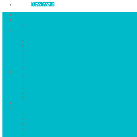
İletişim
Bize Yazın
Anasayfa
Hakkımızda
Çözüm Ortaklarımız
Hizmetlerimiz
Laminat Parke
Derzli Parke
Sistre ve Cila
Su Geçirmez Parke
Ahşap Parke
Masif Parke
Fuar Parkesi
Haberler
blog
Büyükçekmece Parke
Beylikdüzü Parke
Esenyurt Parke
Bakırköy Parke
Avcılar Parke
Öncesi
Sonrası
Bayiler
İlçeler
Yeşilköy Florya Parke
Büyükçekmece Parke
Alkent 2000 Parke
Beylikdüzü Parke
Beykent Parke