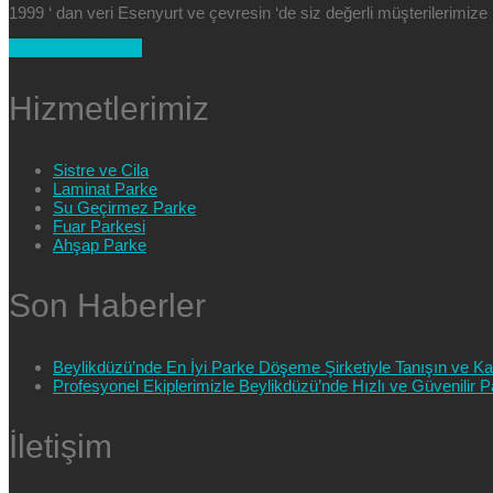
1999 ‘ dan veri Esenyurt ve çevresin ‘de siz değerli müşterilerimi
+90 554 025 89 47
Hizmetlerimiz
Sistre ve Cila
Laminat Parke
Su Geçirmez Parke
Fuar Parkesi
Ahşap Parke
Son Haberler
Beylikdüzü’nde En İyi Parke Döşeme Şirketiyle Tanışın ve Kali
Profesyonel Ekiplerimizle Beylikdüzü’nde Hızlı ve Güvenilir
İletişim