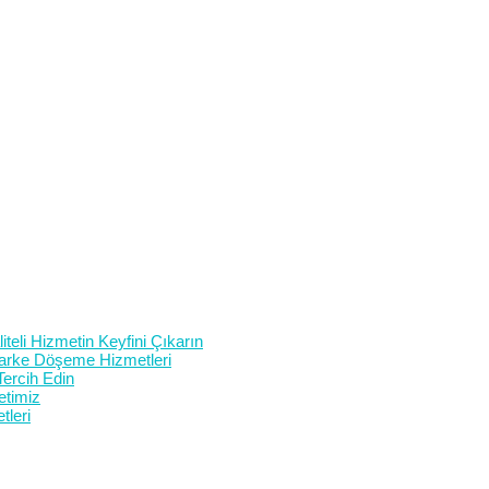
teli Hizmetin Keyfini Çıkarın
 Parke Döşeme Hizmetleri
Tercih Edin
etimiz
tleri