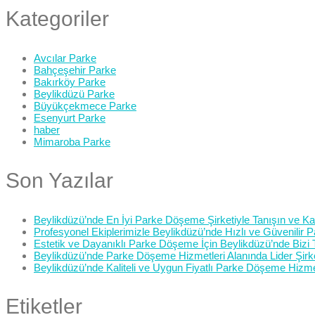
Kategoriler
Avcılar Parke
Bahçeşehir Parke
Bakırköy Parke
Beylikdüzü Parke
Büyükçekmece Parke
Esenyurt Parke
haber
Mimaroba Parke
Son Yazılar
Beylikdüzü’nde En İyi Parke Döşeme Şirketiyle Tanışın ve Kali
Profesyonel Ekiplerimizle Beylikdüzü’nde Hızlı ve Güvenilir
Estetik ve Dayanıklı Parke Döşeme İçin Beylikdüzü’nde Bizi 
Beylikdüzü’nde Parke Döşeme Hizmetleri Alanında Lider Şirk
Beylikdüzü’nde Kaliteli ve Uygun Fiyatlı Parke Döşeme Hizme
Etiketler