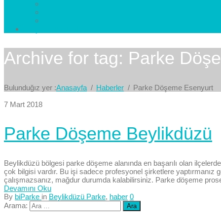
Esenkent Parke
Esenyurt Parke
Avcılar Parke
İletişim
Bize Yazın
Archive for tag: Parke Döş
Bulunduğız yer :
Anasayfa
Haberler
Parke Döşeme Esenyurt
7 Mart 2018
Parke Döşeme Beylikdüzü
Beylikdüzü bölgesi parke döşeme alanında en başarılı olan ilçelerde
çok bilgisi vardır. Bu işi sadece profesyonel şirketlere yaptırmanı
çalışmazsanız, mağdur durumda kalabilirsiniz. Parke döşeme prose
Devamını Oku
By
biParke
in
Beylikdüzü Parke
,
haber
0
Arama: