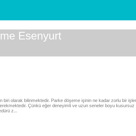
eme Esenyurt
n biri olarak bilinmektedir. Parke döşeme işinin ne kadar zorlu bir iş
z gerekmektedir. Çünkü eğer deneyimli ve uzun seneler boyu kusursuz 
dürü z...