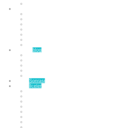
Çözüm Ortaklarımız
Hizmetlerimiz
Laminat Parke
Derzli Parke
Sistre ve Cila
Su Geçirmez Parke
Ahşap Parke
Masif Parke
Fuar Parkesi
Haberler
blog
Büyükçekmece Parke
Beylikdüzü Parke
Esenyurt Parke
Bakırköy Parke
Avcılar Parke
Öncesi
Sonrası
Bayiler
İlçeler
Yeşilköy Florya Parke
Büyükçekmece Parke
Alkent 2000 Parke
Beylikdüzü Parke
Beykent Parke
Esenkent Parke
Esenyurt Parke
Avcılar Parke