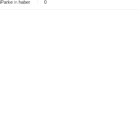
iParke
in
haber
0