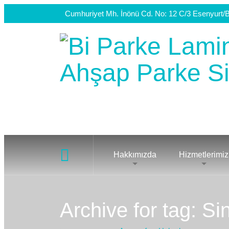
Cumhuriyet Mh. İnönü Cd. No: 12 C/3 Esenyurt/B
Hakkımızda
Hizmetlerimiz
Archive for tag: S