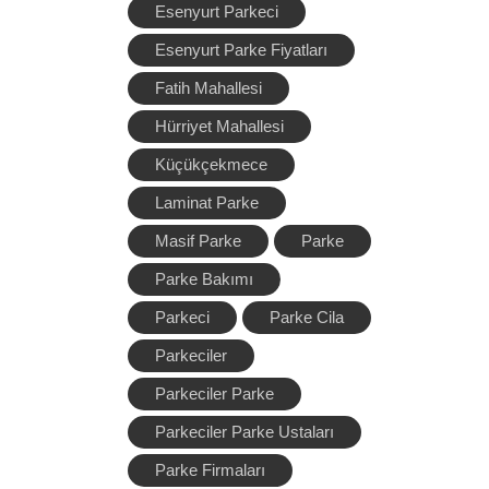
Esenyurt Parkeci
Esenyurt Parke Fiyatları
Fatih Mahallesi
Hürriyet Mahallesi
Küçükçekmece
Laminat Parke
Masif Parke
Parke
Parke Bakımı
Parkeci
Parke Cila
Parkeciler
Parkeciler Parke
Parkeciler Parke Ustaları
Parke Firmaları