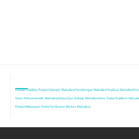
Ustaları
Yeşilköy Parkeci
Yakuplu Mahallesi
Yarımburgaz Mahallesi
Yeşilova Mahallesi
Yun
Satın Al
Yenimahalle Mahallesi
Ustası
Ziya Gökalp Mahallesi
Vario Parke
Yeşilkent Mahalle
Parkeci
Wiparquet Parke
Yenibosna Merkez Mahallesi