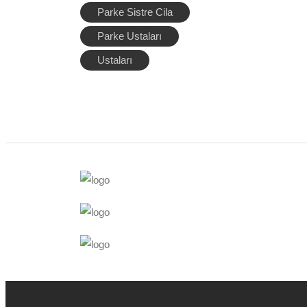
Parke Sistre Cila
Parke Ustaları
Ustaları