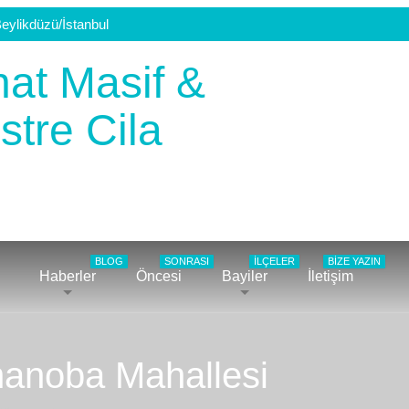
eylikdüzü/İstanbul
BLOG
SONRASI
İLÇELER
BIZE YAZIN
Haberler
Öncesi
Bayiler
İletişim
inanoba Mahallesi