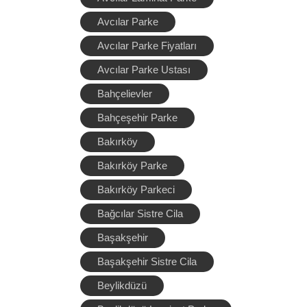
Avcılar Parke
Avcılar Parke Fiyatları
Avcılar Parke Ustası
Bahçelievler
Bahçeşehir Parke
Bakırköy
Bakırköy Parke
Bakırköy Parkeci
Bağcılar Sistre Cila
Başakşehir
Başakşehir Sistre Cila
Beylikdüzü