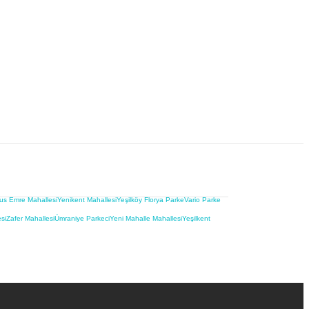
us Emre Mahallesi
Yenikent Mahallesi
Yeşilköy Florya Parke
Vario Parke
si
Zafer Mahallesi
Ümraniye Parkeci
Yeni Mahalle Mahallesi
Yeşilkent