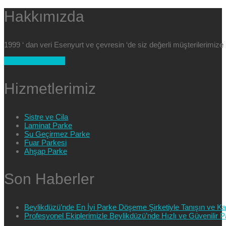
Hakkımızda
1999 ‘ dan veri Esenyurt ve çevresin ‘de siz değerli müşterilerimi
+90 554 025 89 47
Hizmetlerimiz
Sistre ve Cila
Laminat Parke
Su Geçirmez Parke
Fuar Parkesi
Ahşap Parke
Son Haberler
Beylikdüzü’nde En İyi Parke Döşeme Şirketiyle Tanışın ve Kali
Profesyonel Ekiplerimizle Beylikdüzü’nde Hızlı ve Güvenilir