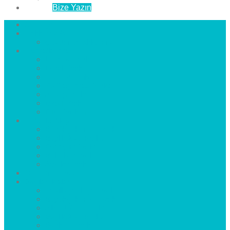
İletişim
Bize Yazın
Anasayfa
Hakkımızda
Çözüm Ortaklarımız
Hizmetlerimiz
Laminat Parke
Derzli Parke
Sistre ve Cila
Su Geçirmez Parke
Ahşap Parke
Masif Parke
Fuar Parkesi
Haberler
blog
Büyükçekmece Parke
Beylikdüzü Parke
Esenyurt Parke
Bakırköy Parke
Avcılar Parke
Öncesi
Sonrası
Bayiler
İlçeler
Yeşilköy Florya Parke
Büyükçekmece Parke
Alkent 2000 Parke
Beylikdüzü Parke
Beykent Parke