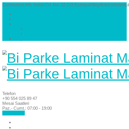
Cumhuriyet Mh. İnönü Cd. No: 12 C/3 Esenyurt/Beylikdüzü/İstanbul
Hakkımızda
Kataloglar
Galeri
Parke Modelleri ve Renkleri
Villa Parke Modelleri
İletişim
Telefon
+90 554 025 89 47
Mesai Saatleri
Paz.- Cumt.: 07:00 - 19:00
Hemen Ara!
Anasayfa
Hakkımızda