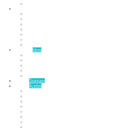
Çözüm Ortaklarımız
Hizmetlerimiz
Laminat Parke
Derzli Parke
Sistre ve Cila
Su Geçirmez Parke
Ahşap Parke
Masif Parke
Fuar Parkesi
Haberler
blog
Büyükçekmece Parke
Beylikdüzü Parke
Esenyurt Parke
Bakırköy Parke
Avcılar Parke
Öncesi
Sonrası
Bayiler
İlçeler
Yeşilköy Florya Parke
Büyükçekmece Parke
Alkent 2000 Parke
Beylikdüzü Parke
Beykent Parke
Esenkent Parke
Esenyurt Parke
Avcılar Parke