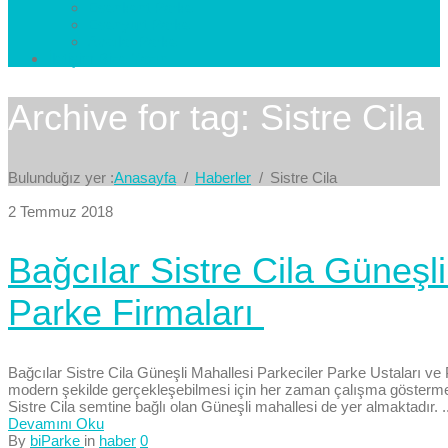
Esenkent Parke
Esenyurt Parke
Avcılar Parke
İletişim
Bize Yazın
Archive for tag: Sistre Cila
Bulunduğız yer :
Anasayfa
Haberler
Sistre Cila
2 Temmuz 2018
Bağcılar Sistre Cila Güneşl
Parke Firmaları
Bağcılar Sistre Cila Güneşli Mahallesi Parkeciler Parke Ustaları 
modern şekilde gerçekleşebilmesi için her zaman çalışma göstermekt
Sistre Cila semtine bağlı olan Güneşli mahallesi de yer almaktadır. ..
Devamını Oku
By
biParke
in
haber
0