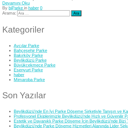
Devamını Oku
By
biParke
in
haber
0
Arama:
Kategoriler
Avcılar Parke
Bahçeşehir Parke
Bakırköy Parke
Beylikdüzü Parke
Büyükçekmece Parke
Esenyurt Parke
haber
Mimaroba Parke
Son Yazılar
Beylikdüzü’nde En İyi Parke Döşeme Şirketiyle Tanışın ve Kali
Profesyonel Ekiplerimizle Beylikdüzü’nde Hızlı ve Güvenilir
Estetik ve Dayanıklı Parke Döşeme İçin Beylikdüzü’nde Bizi 
Beylikdüzü’nde Parke Döşeme Hizmetleri Alanında Lider Şirk