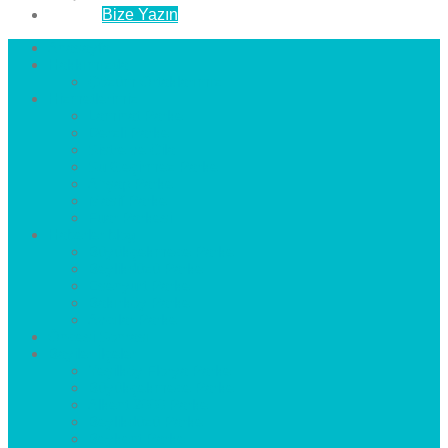
İletişim
Bize Yazın
Anasayfa
Hakkımızda
Çözüm Ortaklarımız
Hizmetlerimiz
Laminat Parke
Derzli Parke
Sistre ve Cila
Su Geçirmez Parke
Ahşap Parke
Masif Parke
Fuar Parkesi
Haberler
blog
Büyükçekmece Parke
Beylikdüzü Parke
Esenyurt Parke
Bakırköy Parke
Avcılar Parke
Öncesi
Sonrası
Bayiler
İlçeler
Yeşilköy Florya Parke
Büyükçekmece Parke
Alkent 2000 Parke
Beylikdüzü Parke
Beykent Parke