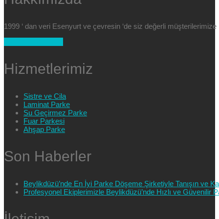
1999 ‘ dan veri Esenyurt ve çevresin ‘de siz değerli müşterilerimi
+90 554 025 89 47
Hizmetlerimiz
Sistre ve Cila
Laminat Parke
Su Geçirmez Parke
Fuar Parkesi
Ahşap Parke
Son Haberler
Beylikdüzü’nde En İyi Parke Döşeme Şirketiyle Tanışın ve Kali
Profesyonel Ekiplerimizle Beylikdüzü’nde Hızlı ve Güvenilir
İletişim