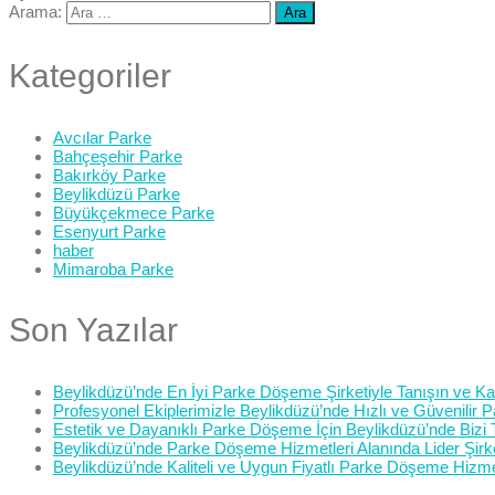
Arama:
Kategoriler
Avcılar Parke
Bahçeşehir Parke
Bakırköy Parke
Beylikdüzü Parke
Büyükçekmece Parke
Esenyurt Parke
haber
Mimaroba Parke
Son Yazılar
Beylikdüzü’nde En İyi Parke Döşeme Şirketiyle Tanışın ve Kali
Profesyonel Ekiplerimizle Beylikdüzü’nde Hızlı ve Güvenilir
Estetik ve Dayanıklı Parke Döşeme İçin Beylikdüzü’nde Bizi 
Beylikdüzü’nde Parke Döşeme Hizmetleri Alanında Lider Şirk
Beylikdüzü’nde Kaliteli ve Uygun Fiyatlı Parke Döşeme Hizme