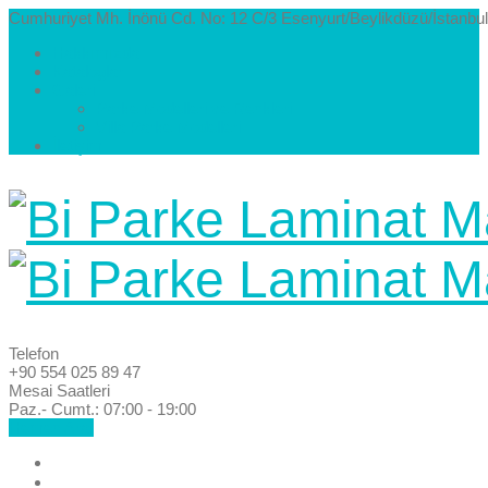
Cumhuriyet Mh. İnönü Cd. No: 12 C/3 Esenyurt/Beylikdüzü/İstanbul
Hakkımızda
Kataloglar
Galeri
Parke Modelleri ve Renkleri
Villa Parke Modelleri
İletişim
Telefon
+90 554 025 89 47
Mesai Saatleri
Paz.- Cumt.: 07:00 - 19:00
Hemen Ara!
Anasayfa
Hakkımızda