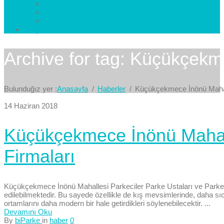
Esenkent Parke
Esenyurt Parke
Avcılar Parke
İletişim
Bize Yazın
Archive for tag: Küçükçekm
Bulunduğız yer :
Anasayfa
Haberler
Küçükçekmece İnönü Maha
14 Haziran 2018
Küçükçekmece İnönü Mahalle
Firmaları
Küçükçekmece İnönü Mahallesi Parkeciler Parke Ustaları ve Parke Fir
edilebilmektedir. Bu sayede özellikle de kış mevsimlerinde, daha s
ortamlarını daha modern bir hale getirdikleri söylenebilecektir. ...
Devamını Oku
By
biParke
in
haber
0