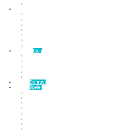
Çözüm Ortaklarımız
Hizmetlerimiz
Laminat Parke
Derzli Parke
Sistre ve Cila
Su Geçirmez Parke
Ahşap Parke
Masif Parke
Fuar Parkesi
Haberler
blog
Büyükçekmece Parke
Beylikdüzü Parke
Esenyurt Parke
Bakırköy Parke
Avcılar Parke
Öncesi
Sonrası
Bayiler
İlçeler
Yeşilköy Florya Parke
Büyükçekmece Parke
Alkent 2000 Parke
Beylikdüzü Parke
Beykent Parke
Esenkent Parke
Esenyurt Parke
Avcılar Parke