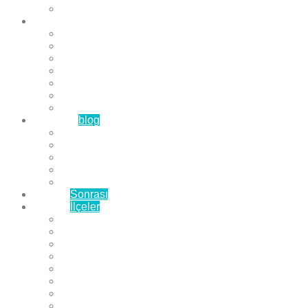
Çözüm Ortaklarımız
Hizmetlerimiz
Laminat Parke
Derzli Parke
Sistre ve Cila
Su Geçirmez Parke
Ahşap Parke
Masif Parke
Fuar Parkesi
Haberler
blog
Büyükçekmece Parke
Beylikdüzü Parke
Esenyurt Parke
Bakırköy Parke
Avcılar Parke
Öncesi
Sonrası
Bayiler
İlçeler
Yeşilköy Florya Parke
Büyükçekmece Parke
Alkent 2000 Parke
Beylikdüzü Parke
Beykent Parke
Esenkent Parke
Esenyurt Parke
Avcılar Parke