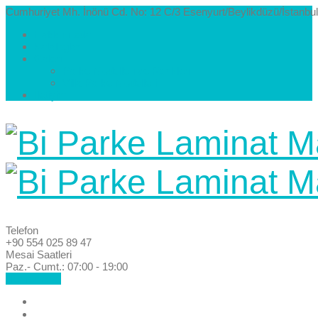
Cumhuriyet Mh. İnönü Cd. No: 12 C/3 Esenyurt/Beylikdüzü/İstanbul
Hakkımızda
Kataloglar
Galeri
Parke Modelleri ve Renkleri
Villa Parke Modelleri
İletişim
Telefon
+90 554 025 89 47
Mesai Saatleri
Paz.- Cumt.: 07:00 - 19:00
Hemen Ara!
Anasayfa
Hakkımızda