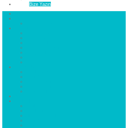
İletişim
Bize Yazın
Anasayfa
Hakkımızda
Çözüm Ortaklarımız
Hizmetlerimiz
Laminat Parke
Derzli Parke
Sistre ve Cila
Su Geçirmez Parke
Ahşap Parke
Masif Parke
Fuar Parkesi
Haberler
blog
Büyükçekmece Parke
Beylikdüzü Parke
Esenyurt Parke
Bakırköy Parke
Avcılar Parke
Öncesi
Sonrası
Bayiler
İlçeler
Yeşilköy Florya Parke
Büyükçekmece Parke
Alkent 2000 Parke
Beylikdüzü Parke
Beykent Parke