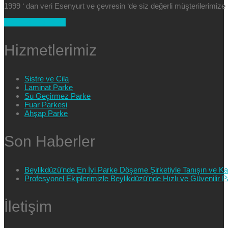
1999 ‘ dan veri Esenyurt ve çevresin ‘de siz değerli müşterilerimi
+90 554 025 89 47
Hizmetlerimiz
Sistre ve Cila
Laminat Parke
Su Geçirmez Parke
Fuar Parkesi
Ahşap Parke
Son Haberler
Beylikdüzü’nde En İyi Parke Döşeme Şirketiyle Tanışın ve Kali
Profesyonel Ekiplerimizle Beylikdüzü’nde Hızlı ve Güvenilir
İletişim