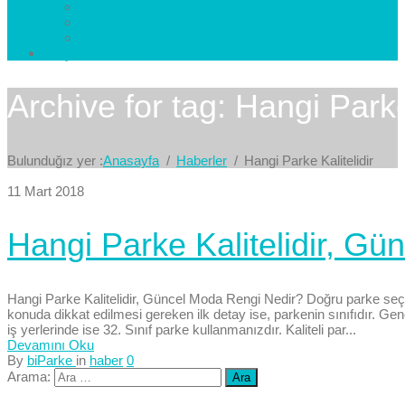
Esenkent Parke
Esenyurt Parke
Avcılar Parke
İletişim
Bize Yazın
Archive for tag: Hangi Parke 
Bulunduğız yer :
Anasayfa
Haberler
Hangi Parke Kalitelidir
11 Mart 2018
Hangi Parke Kalitelidir, G
Hangi Parke Kalitelidir, Güncel Moda Rengi Nedir? Doğru parke seçi
konuda dikkat edilmesi gereken ilk detay ise, parkenin sınıfıdır. Ge
iş yerlerinde ise 32. Sınıf parke kullanmanızdır. Kaliteli par...
Devamını Oku
By
biParke
in
haber
0
Arama: