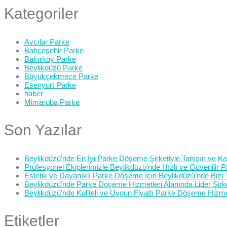
Kategoriler
Avcılar Parke
Bahçeşehir Parke
Bakırköy Parke
Beylikdüzü Parke
Büyükçekmece Parke
Esenyurt Parke
haber
Mimaroba Parke
Son Yazılar
Beylikdüzü’nde En İyi Parke Döşeme Şirketiyle Tanışın ve Kali
Profesyonel Ekiplerimizle Beylikdüzü’nde Hızlı ve Güvenilir
Estetik ve Dayanıklı Parke Döşeme İçin Beylikdüzü’nde Bizi 
Beylikdüzü’nde Parke Döşeme Hizmetleri Alanında Lider Şirk
Beylikdüzü’nde Kaliteli ve Uygun Fiyatlı Parke Döşeme Hizme
Etiketler