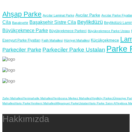
Ahşap Parke
Avcılar Parke
Avcılar Laminat Parke
Avcılar Parke Fiyatlar
Beylikdüzü
Cila
Başakşehir Sistre Cila
Beylikdüzü Lamin
Başakşehir
Büyükçekmece Parke
Büyükçekmece Parkeci
Büyükçekmece Parke Ustası
Lam
Küçükçekmece
Esenyurt Parke Fiyatları
Fatih Mahallesi
Hürriyet Mahallesi
Parke F
Parkeciler Parke Ustaları
Parkeciler Parke
Zafer Mahallesi
Yenimahalle Mahallesi
Yenibosna Merkez Mahallesi
Yeşilköy Parkeci
Ümraniye Par
Mahallesi
Vario Parke
Yenikent Mahallesi
Wiparquet Parke
Ustaları
Vario Parke Satın Al
Yeşilova Ma
Hakkımızda