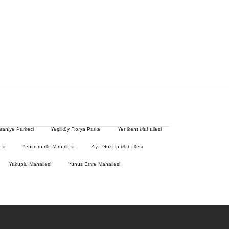
aniye Parkeci
Yeşilköy Florya Parke
Yenikent Mahallesi
si
Yenimahalle Mahallesi
Ziya Gökalp Mahallesi
Yakuplu Mahallesi
Yunus Emre Mahallesi