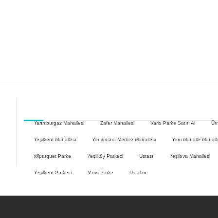
Yarımburgaz Mahallesi
Zafer Mahallesi
Vario Parke Satın Al
Ümr
Yeşilkent Mahallesi
Yenibosna Merkez Mahallesi
Yeni Mahalle Mahalle
Wiparquet Parke
Yeşilköy Parkeci
Ustası
Yeşilova Mahallesi
Yeşilkent Parkeci
Vario Parke
Ustaları