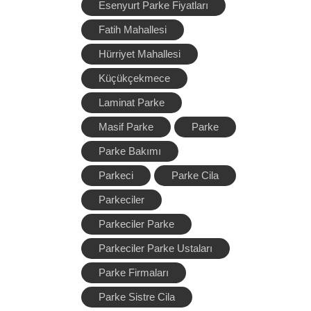
Esenyurt Parke Fiyatları
Fatih Mahallesi
Hürriyet Mahallesi
Küçükçekmece
Laminat Parke
Masif Parke
Parke
Parke Bakımı
Parkeci
Parke Cila
Parkeciler
Parkeciler Parke
Parkeciler Parke Ustaları
Parke Firmaları
Parke Sistre Cila