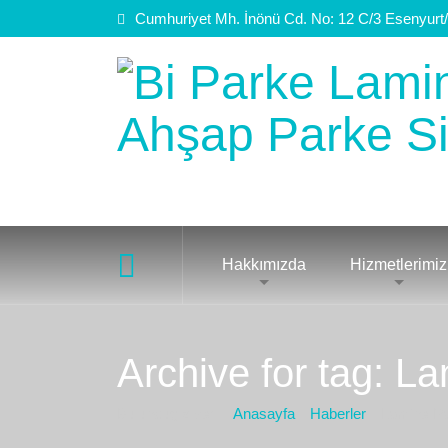
Cumhuriyet Mh. İnönü Cd. No: 12 C/3 Esenyurt/
Hakkımızda
Hizmetlerimiz
Archive for tag: L
Bulunduğız yer :
Anasayfa
Haberler
Lamine Pa