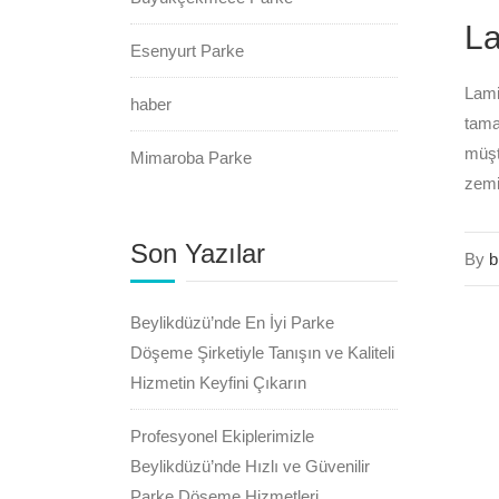
L
Esenyurt Parke
Lami
haber
tama
müşt
Mimaroba Parke
zemi
Son Yazılar
By
b
Beylikdüzü’nde En İyi Parke
Döşeme Şirketiyle Tanışın ve Kaliteli
Hizmetin Keyfini Çıkarın
Profesyonel Ekiplerimizle
Beylikdüzü’nde Hızlı ve Güvenilir
Parke Döşeme Hizmetleri