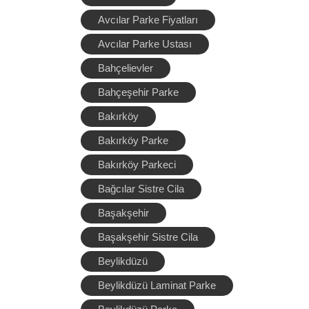
Avcılar Parke Fiyatları
Avcılar Parke Ustası
Bahçelievler
Bahçeşehir Parke
Bakırköy
Bakırköy Parke
Bakırköy Parkeci
Bağcılar Sistre Cila
Başakşehir
Başakşehir Sistre Cila
Beylikdüzü
Beylikdüzü Laminat Parke