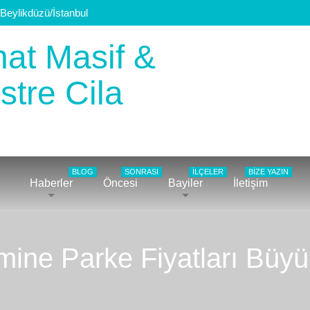
Beylikdüzü/İstanbul
BLOG
SONRASI
İLÇELER
BIZE YAZIN
Haberler
Öncesi
Bayiler
İletişim
amine Parke Fiyatları Bü
rke Fiyatları Büyükçekmece