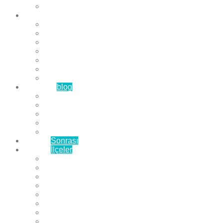
Çözüm Ortaklarımız
Hizmetlerimiz
Laminat Parke
Derzli Parke
Sistre ve Cila
Su Geçirmez Parke
Ahşap Parke
Masif Parke
Fuar Parkesi
Haberler
blog
Büyükçekmece Parke
Beylikdüzü Parke
Esenyurt Parke
Bakırköy Parke
Avcılar Parke
Öncesi
Sonrası
Bayiler
İlçeler
Yeşilköy Florya Parke
Büyükçekmece Parke
Alkent 2000 Parke
Beylikdüzü Parke
Beykent Parke
Esenkent Parke
Esenyurt Parke
Avcılar Parke