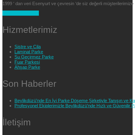
1999 ‘ dan veri Esenyurt ve çevresin ‘de siz değerli müşterilerimi
+90 554 025 89 47
Hizmetlerimiz
Sistre ve Cila
Laminat Parke
Su Geçirmez Parke
Fuar Parkesi
Ahşap Parke
Son Haberler
Beylikdüzü’nde En İyi Parke Döşeme Şirketiyle Tanışın ve Kali
Profesyonel Ekiplerimizle Beylikdüzü’nde Hızlı ve Güvenilir
İletişim