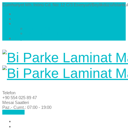
Cumhuriyet Mh. İnönü Cd. No: 12 C/3 Esenyurt/Beylikdüzü/İstanbul
Hakkımızda
Kataloglar
Galeri
Parke Modelleri ve Renkleri
Villa Parke Modelleri
İletişim
Telefon
+90 554 025 89 47
Mesai Saatleri
Paz.- Cumt.: 07:00 - 19:00
Hemen Ara!
Anasayfa
Hakkımızda