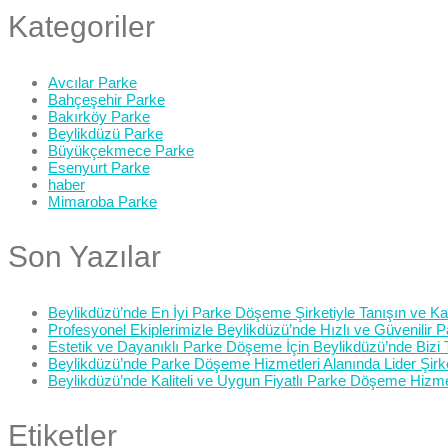
Kategoriler
Avcılar Parke
Bahçeşehir Parke
Bakırköy Parke
Beylikdüzü Parke
Büyükçekmece Parke
Esenyurt Parke
haber
Mimaroba Parke
Son Yazılar
Beylikdüzü’nde En İyi Parke Döşeme Şirketiyle Tanışın ve Kali
Profesyonel Ekiplerimizle Beylikdüzü’nde Hızlı ve Güvenilir
Estetik ve Dayanıklı Parke Döşeme İçin Beylikdüzü’nde Bizi 
Beylikdüzü’nde Parke Döşeme Hizmetleri Alanında Lider Şirk
Beylikdüzü’nde Kaliteli ve Uygun Fiyatlı Parke Döşeme Hizme
Etiketler