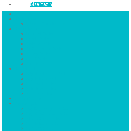
İletişim
Bize Yazın
Anasayfa
Hakkımızda
Çözüm Ortaklarımız
Hizmetlerimiz
Laminat Parke
Derzli Parke
Sistre ve Cila
Su Geçirmez Parke
Ahşap Parke
Masif Parke
Fuar Parkesi
Haberler
blog
Büyükçekmece Parke
Beylikdüzü Parke
Esenyurt Parke
Bakırköy Parke
Avcılar Parke
Öncesi
Sonrası
Bayiler
İlçeler
Yeşilköy Florya Parke
Büyükçekmece Parke
Alkent 2000 Parke
Beylikdüzü Parke
Beykent Parke