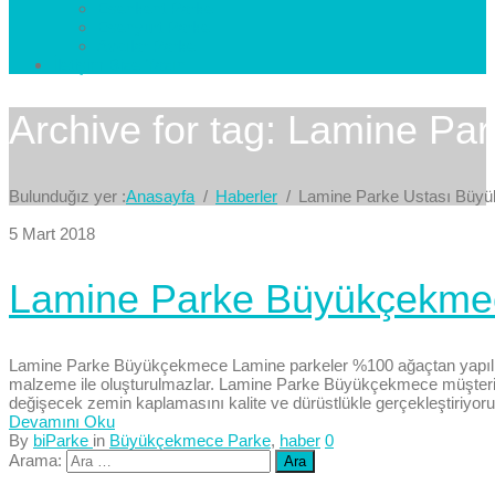
Esenkent Parke
Esenyurt Parke
Avcılar Parke
İletişim
Bize Yazın
Archive for tag: Lamine P
Bulunduğız yer :
Anasayfa
Haberler
Lamine Parke Ustası Büy
5 Mart 2018
Lamine Parke Büyükçekme
Lamine Parke Büyükçekmece Lamine parkeler %100 ağaçtan yapılmak
malzeme ile oluşturulmazlar. Lamine Parke Büyükçekmece müşterileri
değişecek zemin kaplamasını kalite ve dürüstlükle gerçekleştiriyoru
Devamını Oku
By
biParke
in
Büyükçekmece Parke
,
haber
0
Arama: