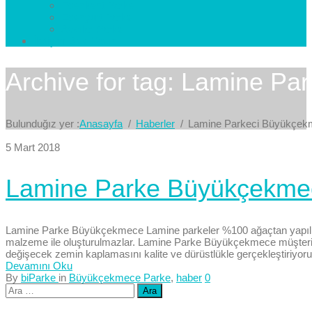
Esenkent Parke
Esenyurt Parke
Avcılar Parke
İletişim
Bize Yazın
Archive for tag: Lamine P
Bulunduğız yer :
Anasayfa
Haberler
Lamine Parkeci Büyükçe
5 Mart 2018
Lamine Parke Büyükçekme
Lamine Parke Büyükçekmece Lamine parkeler %100 ağaçtan yapılmak
malzeme ile oluşturulmazlar. Lamine Parke Büyükçekmece müşterileri
değişecek zemin kaplamasını kalite ve dürüstlükle gerçekleştiriyoru
Devamını Oku
By
biParke
in
Büyükçekmece Parke
,
haber
0
Arama: