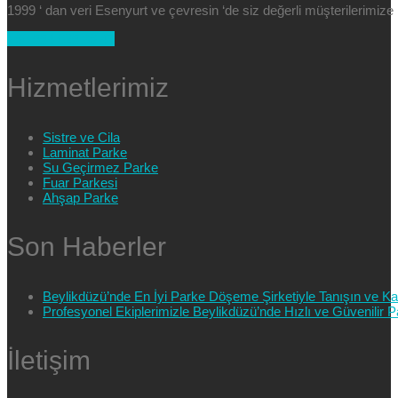
1999 ‘ dan veri Esenyurt ve çevresin ‘de siz değerli müşterilerimi
+90 554 025 89 47
Hizmetlerimiz
Sistre ve Cila
Laminat Parke
Su Geçirmez Parke
Fuar Parkesi
Ahşap Parke
Son Haberler
Beylikdüzü’nde En İyi Parke Döşeme Şirketiyle Tanışın ve Kali
Profesyonel Ekiplerimizle Beylikdüzü’nde Hızlı ve Güvenilir
İletişim