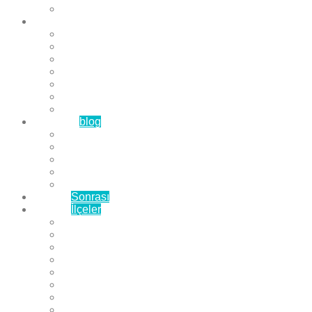
Çözüm Ortaklarımız
Hizmetlerimiz
Laminat Parke
Derzli Parke
Sistre ve Cila
Su Geçirmez Parke
Ahşap Parke
Masif Parke
Fuar Parkesi
Haberler
blog
Büyükçekmece Parke
Beylikdüzü Parke
Esenyurt Parke
Bakırköy Parke
Avcılar Parke
Öncesi
Sonrası
Bayiler
İlçeler
Yeşilköy Florya Parke
Büyükçekmece Parke
Alkent 2000 Parke
Beylikdüzü Parke
Beykent Parke
Esenkent Parke
Esenyurt Parke
Avcılar Parke