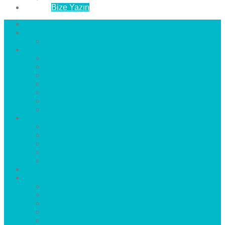
İletişim
Bize Yazın
Anasayfa
Hakkımızda
Çözüm Ortaklarımız
Hizmetlerimiz
Laminat Parke
Derzli Parke
Sistre ve Cila
Su Geçirmez Parke
Ahşap Parke
Masif Parke
Fuar Parkesi
Haberler
blog
Büyükçekmece Parke
Beylikdüzü Parke
Esenyurt Parke
Bakırköy Parke
Avcılar Parke
Öncesi
Sonrası
Bayiler
İlçeler
Yeşilköy Florya Parke
Büyükçekmece Parke
Alkent 2000 Parke
Beylikdüzü Parke
Beykent Parke