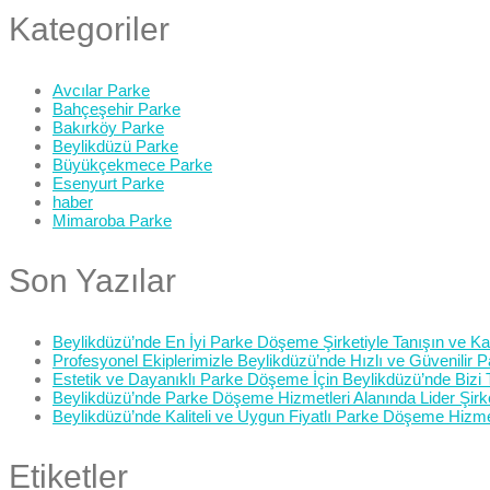
Kategoriler
Avcılar Parke
Bahçeşehir Parke
Bakırköy Parke
Beylikdüzü Parke
Büyükçekmece Parke
Esenyurt Parke
haber
Mimaroba Parke
Son Yazılar
Beylikdüzü’nde En İyi Parke Döşeme Şirketiyle Tanışın ve Kali
Profesyonel Ekiplerimizle Beylikdüzü’nde Hızlı ve Güvenilir
Estetik ve Dayanıklı Parke Döşeme İçin Beylikdüzü’nde Bizi 
Beylikdüzü’nde Parke Döşeme Hizmetleri Alanında Lider Şirk
Beylikdüzü’nde Kaliteli ve Uygun Fiyatlı Parke Döşeme Hizme
Etiketler