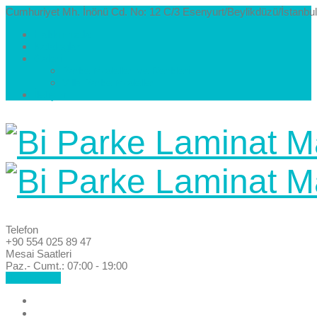
Cumhuriyet Mh. İnönü Cd. No: 12 C/3 Esenyurt/Beylikdüzü/İstanbul
Hakkımızda
Kataloglar
Galeri
Parke Modelleri ve Renkleri
Villa Parke Modelleri
İletişim
Telefon
+90 554 025 89 47
Mesai Saatleri
Paz.- Cumt.: 07:00 - 19:00
Hemen Ara!
Anasayfa
Hakkımızda