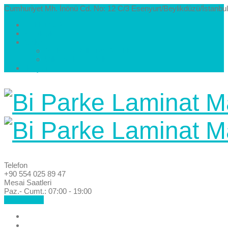
Cumhuriyet Mh. İnönü Cd. No: 12 C/3 Esenyurt/Beylikdüzü/İstanbul
Hakkımızda
Kataloglar
Galeri
Parke Modelleri ve Renkleri
Villa Parke Modelleri
İletişim
Telefon
+90 554 025 89 47
Mesai Saatleri
Paz.- Cumt.: 07:00 - 19:00
Hemen Ara!
Anasayfa
Hakkımızda