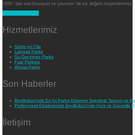
1999 ‘ dan veri Esenyurt ve çevresin ‘de siz değerli müşterilerimi
+90 554 025 89 47
Hizmetlerimiz
Sistre ve Cila
Laminat Parke
Su Geçirmez Parke
Fuar Parkesi
Ahşap Parke
Son Haberler
Beylikdüzü’nde En İyi Parke Döşeme Şirketiyle Tanışın ve Kali
Profesyonel Ekiplerimizle Beylikdüzü’nde Hızlı ve Güvenilir
İletişim