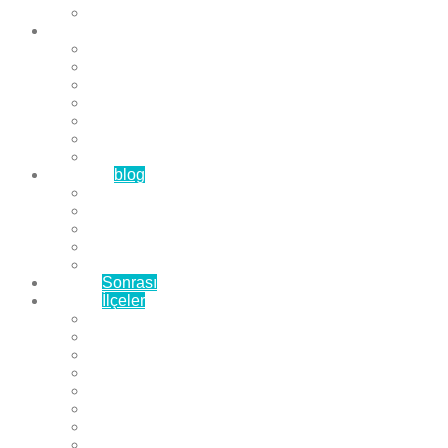
Çözüm Ortaklarımız
Hizmetlerimiz
Laminat Parke
Derzli Parke
Sistre ve Cila
Su Geçirmez Parke
Ahşap Parke
Masif Parke
Fuar Parkesi
Haberler
blog
Büyükçekmece Parke
Beylikdüzü Parke
Esenyurt Parke
Bakırköy Parke
Avcılar Parke
Öncesi
Sonrası
Bayiler
İlçeler
Yeşilköy Florya Parke
Büyükçekmece Parke
Alkent 2000 Parke
Beylikdüzü Parke
Beykent Parke
Esenkent Parke
Esenyurt Parke
Avcılar Parke