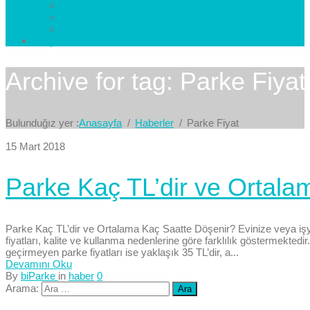
Esenkent Parke
Esenyurt Parke
Avcılar Parke
İletişim
Bize Yazın
Archive for tag: Parke Fiyat
Bulunduğız yer :
Anasayfa
Haberler
Parke Fiyat
15 Mart 2018
Parke Kaç TL’dir ve Ortala
Parke Kaç TL’dir ve Ortalama Kaç Saatte Döşenir? Evinize veya işye
fiyatları, kalite ve kullanma nedenlerine göre farklılık göstermektedi
geçirmeyen parke fiyatları ise yaklaşık 35 TL’dir, a...
Devamını Oku
By
biParke
in
haber
0
Arama: