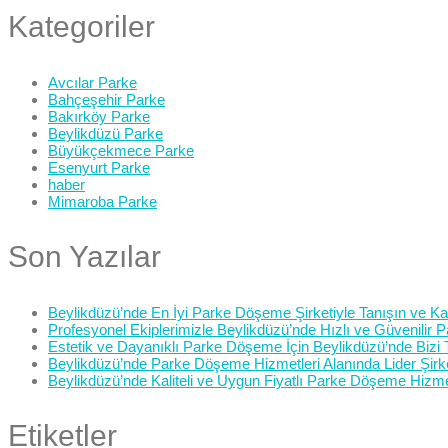
Kategoriler
Avcılar Parke
Bahçeşehir Parke
Bakırköy Parke
Beylikdüzü Parke
Büyükçekmece Parke
Esenyurt Parke
haber
Mimaroba Parke
Son Yazılar
Beylikdüzü’nde En İyi Parke Döşeme Şirketiyle Tanışın ve Kali
Profesyonel Ekiplerimizle Beylikdüzü’nde Hızlı ve Güvenilir
Estetik ve Dayanıklı Parke Döşeme İçin Beylikdüzü’nde Bizi 
Beylikdüzü’nde Parke Döşeme Hizmetleri Alanında Lider Şirk
Beylikdüzü’nde Kaliteli ve Uygun Fiyatlı Parke Döşeme Hizme
Etiketler