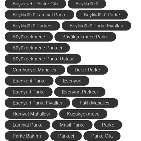
Başakşehir Sistre Cila
Beylikdüzü
Beylikdüzü Laminat Parke
Beylikdüzü Parke
Beylikdüzü Parkeci
Beylikdüzü Parke Fiyatları
Büyükçekmece
Büyükçekmece Parke
Büyükçekmece Parkeci
Büyükçekmece Parke Ustası
Cumhuriyet Mahallesi
Derzli Parke
Esenkent Parke
Esenyurt
Esenyurt Parke
Esenyurt Parkeci
Esenyurt Parke Fiyatları
Fatih Mahallesi
Hürriyet Mahallesi
Küçükçekmece
Laminat Parke
Masif Parke
Parke
Parke Bakımı
Parkeci
Parke Cila