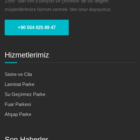
1999 ‘ dan veri Esenyurt ve çevresin ‘de siz değerli
müşterilerimize hizmet vermek ‘den onur duyuyoruz.
+90 554 025 89 47
Hizmetlerimiz
Sistre ve Cila
Laminat Parke
Su Geçirmez Parke
Fuar Parkesi
Ahşap Parke
Son Haberler