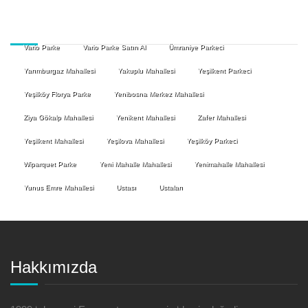
Vario Parke
Vario Parke Satın Al
Ümraniye Parkeci
Yarımburgaz Mahallesi
Yakuplu Mahallesi
Yeşilkent Parkeci
Yeşilköy Florya Parke
Yenibosna Merkez Mahallesi
Ziya Gökalp Mahallesi
Yenikent Mahallesi
Zafer Mahallesi
Yeşilkent Mahallesi
Yeşilova Mahallesi
Yeşilköy Parkeci
Wiparquet Parke
Yeni Mahalle Mahallesi
Yenimahalle Mahallesi
Yunus Emre Mahallesi
Ustası
Ustaları
Hakkımızda