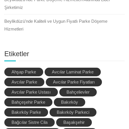
Şirketimiz
Beylikdüzü’nde Kaliteli ve Uygun Fiyatlı Parke Döşeme
Hizmetleri
Etiketler
Ahşap Parke
Avcılar Laminat Parke
Avcılar Parke
Avcılar Parke Fiyatları
Avcılar Parke Ustası
Bahçelievler
Bahçeşehir Parke
Bakırköy
Bakırköy Parke
Bakırköy Parkeci
Bağcılar Sistre Cila
Başakşehir