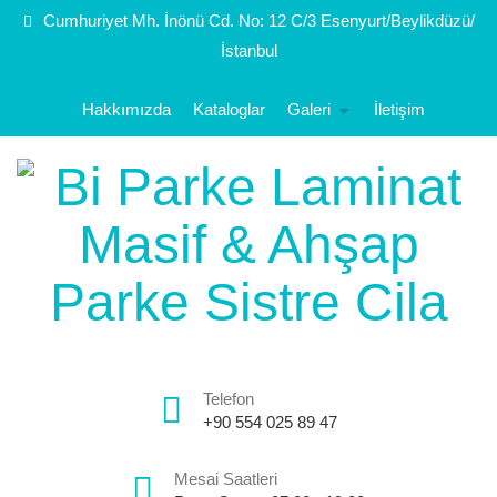
Cumhuriyet Mh. İnönü Cd. No: 12 C/3 Esenyurt/Beylikdüzü/
İstanbul
Hakkımızda
Kataloglar
Galeri
İletişim
Telefon
+90 554 025 89 47
Mesai Saatleri