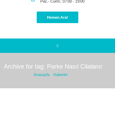
Paz.- Cumt.: 07:00 - 19:00
Hemen Ara!
Archive for tag: Parke Nasıl Cilalanır
Bulunduğız yer :
Anasayfa
Haberler
Parke Nasıl Cilalanır