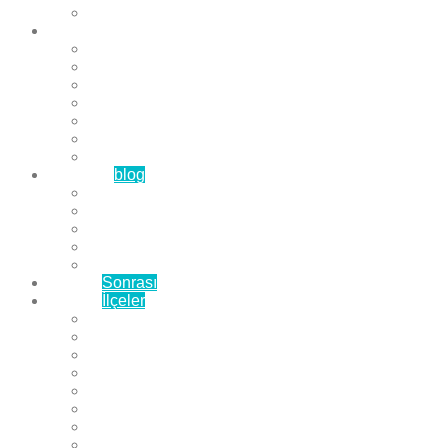
Çözüm Ortaklarımız
Hizmetlerimiz
Laminat Parke
Derzli Parke
Sistre ve Cila
Su Geçirmez Parke
Ahşap Parke
Masif Parke
Fuar Parkesi
Haberler
blog
Büyükçekmece Parke
Beylikdüzü Parke
Esenyurt Parke
Bakırköy Parke
Avcılar Parke
Öncesi
Sonrası
Bayiler
İlçeler
Yeşilköy Florya Parke
Büyükçekmece Parke
Alkent 2000 Parke
Beylikdüzü Parke
Beykent Parke
Esenkent Parke
Esenyurt Parke
Avcılar Parke