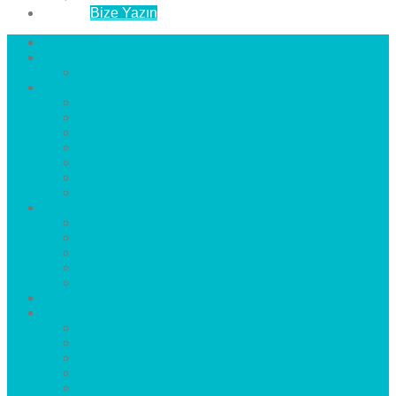
İletişim
Bize Yazın
Anasayfa
Hakkımızda
Çözüm Ortaklarımız
Hizmetlerimiz
Laminat Parke
Derzli Parke
Sistre ve Cila
Su Geçirmez Parke
Ahşap Parke
Masif Parke
Fuar Parkesi
Haberler
blog
Büyükçekmece Parke
Beylikdüzü Parke
Esenyurt Parke
Bakırköy Parke
Avcılar Parke
Öncesi
Sonrası
Bayiler
İlçeler
Yeşilköy Florya Parke
Büyükçekmece Parke
Alkent 2000 Parke
Beylikdüzü Parke
Beykent Parke