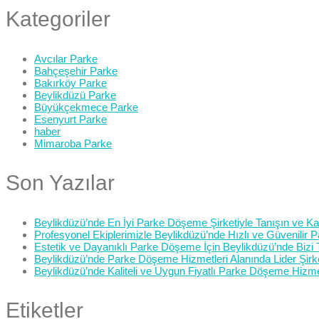
Kategoriler
Avcılar Parke
Bahçeşehir Parke
Bakırköy Parke
Beylikdüzü Parke
Büyükçekmece Parke
Esenyurt Parke
haber
Mimaroba Parke
Son Yazılar
Beylikdüzü’nde En İyi Parke Döşeme Şirketiyle Tanışın ve Kali
Profesyonel Ekiplerimizle Beylikdüzü’nde Hızlı ve Güvenilir
Estetik ve Dayanıklı Parke Döşeme İçin Beylikdüzü’nde Bizi 
Beylikdüzü’nde Parke Döşeme Hizmetleri Alanında Lider Şirk
Beylikdüzü’nde Kaliteli ve Uygun Fiyatlı Parke Döşeme Hizme
Etiketler