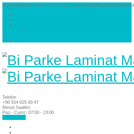
Cumhuriyet Mh. İnönü Cd. No: 12 C/3 Esenyurt/Beylikdüzü/İstanbul
Hakkımızda
Kataloglar
Galeri
Parke Modelleri ve Renkleri
Villa Parke Modelleri
İletişim
Telefon
+90 554 025 89 47
Mesai Saatleri
Paz.- Cumt.: 07:00 - 19:00
Hemen Ara!
Anasayfa
Hakkımızda