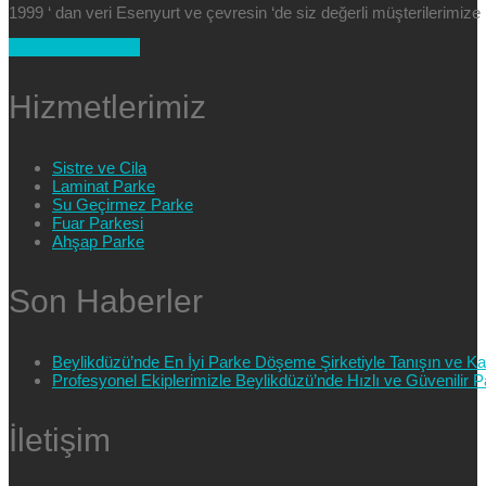
1999 ‘ dan veri Esenyurt ve çevresin ‘de siz değerli müşterilerimi
+90 554 025 89 47
Hizmetlerimiz
Sistre ve Cila
Laminat Parke
Su Geçirmez Parke
Fuar Parkesi
Ahşap Parke
Son Haberler
Beylikdüzü’nde En İyi Parke Döşeme Şirketiyle Tanışın ve Kali
Profesyonel Ekiplerimizle Beylikdüzü’nde Hızlı ve Güvenilir
İletişim