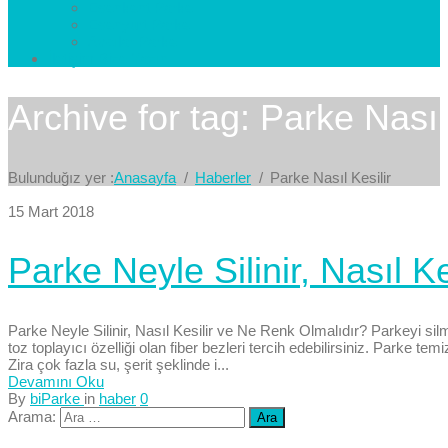
Esenkent Parke
Esenyurt Parke
Avcılar Parke
İletişim
Bize Yazın
Archive for tag: Parke Nasıl 
Bulunduğız yer :
Anasayfa
Haberler
Parke Nasıl Kesilir
15 Mart 2018
Parke Neyle Silinir, Nasıl K
Parke Neyle Silinir, Nasıl Kesilir ve Ne Renk Olmalıdır? Parkeyi sil
toz toplayıcı özelliği olan fiber bezleri tercih edebilirsiniz. Parke temi
Zira çok fazla su, şerit şeklinde i...
Devamını Oku
By
biParke
in
haber
0
Arama: