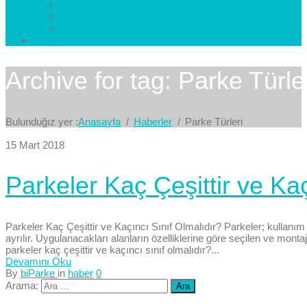
Esenkent Parke
Esenyurt Parke
Avcılar Parke
İletişim
Bize Yazın
Archive for tag: Parke Türle
Bulunduğız yer :
Anasayfa
Haberler
Parke Türleri
15 Mart 2018
Parkeler Kaç Çeşittir ve Kaç
Parkeler Kaç Çeşittir ve Kaçıncı Sınıf Olmalıdır? Parkeler; kullanım
ayrılır. Uygulanacakları alanların özelliklerine göre seçilen ve montajı
parkeler kaç çeşittir ve kaçıncı sınıf olmalıdır?...
Devamını Oku
By
biParke
in
haber
0
Arama: