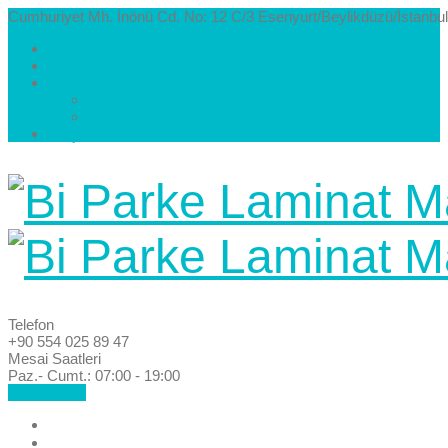
Cumhuriyet Mh. İnönü Cd. No: 12 C/3 Esenyurt/Beylikdüzü/İstanbul
Hakkımızda
Kataloglar
Galeri
Parke Modelleri ve Renkleri
Villa Parke Modelleri
İletişim
Telefon
+90 554 025 89 47
Mesai Saatleri
Paz.- Cumt.: 07:00 - 19:00
Hemen Ara!
Anasayfa
Hakkımızda