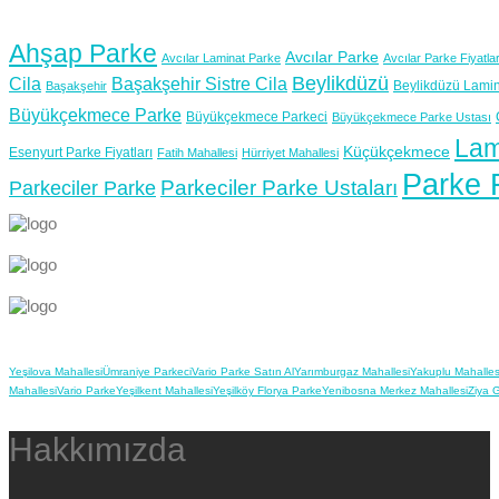
Ahşap Parke
Avcılar Parke
Avcılar Laminat Parke
Avcılar Parke Fiyatlar
Beylikdüzü
Cila
Başakşehir Sistre Cila
Beylikdüzü Lamin
Başakşehir
Büyükçekmece Parke
Büyükçekmece Parkeci
Büyükçekmece Parke Ustası
Lam
Küçükçekmece
Esenyurt Parke Fiyatları
Fatih Mahallesi
Hürriyet Mahallesi
Parke F
Parkeciler Parke Ustaları
Parkeciler Parke
Yeşilova Mahallesi
Ümraniye Parkeci
Vario Parke Satın Al
Yarımburgaz Mahallesi
Yakuplu Mahalles
Mahallesi
Vario Parke
Yeşilkent Mahallesi
Yeşilköy Florya Parke
Yenibosna Merkez Mahallesi
Ziya 
Hakkımızda