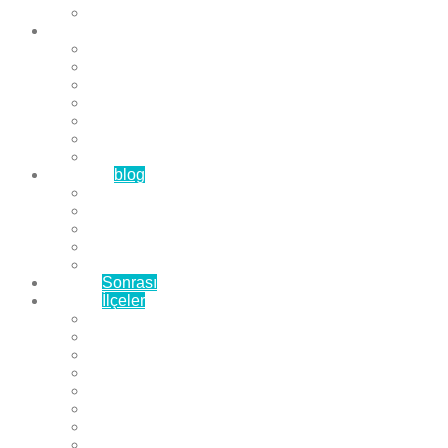
Çözüm Ortaklarımız
Hizmetlerimiz
Laminat Parke
Derzli Parke
Sistre ve Cila
Su Geçirmez Parke
Ahşap Parke
Masif Parke
Fuar Parkesi
Haberler
blog
Büyükçekmece Parke
Beylikdüzü Parke
Esenyurt Parke
Bakırköy Parke
Avcılar Parke
Öncesi
Sonrası
Bayiler
İlçeler
Yeşilköy Florya Parke
Büyükçekmece Parke
Alkent 2000 Parke
Beylikdüzü Parke
Beykent Parke
Esenkent Parke
Esenyurt Parke
Avcılar Parke