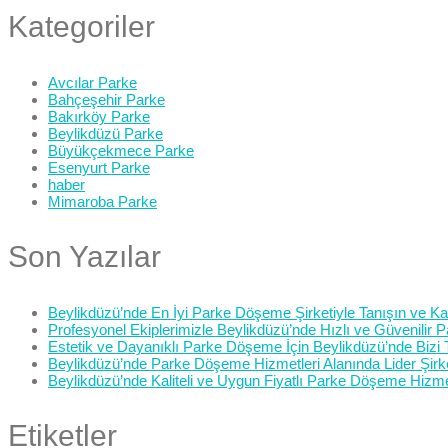
Kategoriler
Avcılar Parke
Bahçeşehir Parke
Bakırköy Parke
Beylikdüzü Parke
Büyükçekmece Parke
Esenyurt Parke
haber
Mimaroba Parke
Son Yazılar
Beylikdüzü’nde En İyi Parke Döşeme Şirketiyle Tanışın ve Kali
Profesyonel Ekiplerimizle Beylikdüzü’nde Hızlı ve Güvenilir
Estetik ve Dayanıklı Parke Döşeme İçin Beylikdüzü’nde Bizi 
Beylikdüzü’nde Parke Döşeme Hizmetleri Alanında Lider Şirk
Beylikdüzü’nde Kaliteli ve Uygun Fiyatlı Parke Döşeme Hizme
Etiketler