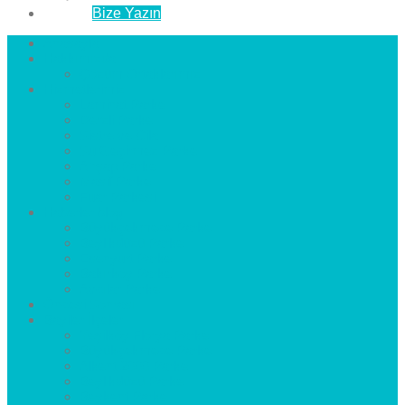
İletişim
Bize Yazın
Anasayfa
Hakkımızda
Çözüm Ortaklarımız
Hizmetlerimiz
Laminat Parke
Derzli Parke
Sistre ve Cila
Su Geçirmez Parke
Ahşap Parke
Masif Parke
Fuar Parkesi
Haberler
blog
Büyükçekmece Parke
Beylikdüzü Parke
Esenyurt Parke
Bakırköy Parke
Avcılar Parke
Öncesi
Sonrası
Bayiler
İlçeler
Yeşilköy Florya Parke
Büyükçekmece Parke
Alkent 2000 Parke
Beylikdüzü Parke
Beykent Parke