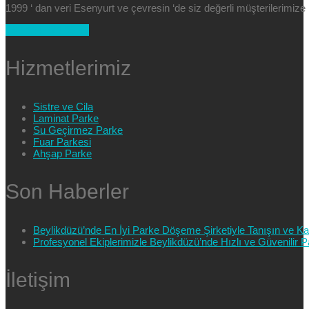
1999 ‘ dan veri Esenyurt ve çevresin ‘de siz değerli müşterilerimi
+90 554 025 89 47
Hizmetlerimiz
Sistre ve Cila
Laminat Parke
Su Geçirmez Parke
Fuar Parkesi
Ahşap Parke
Son Haberler
Beylikdüzü’nde En İyi Parke Döşeme Şirketiyle Tanışın ve Kali
Profesyonel Ekiplerimizle Beylikdüzü’nde Hızlı ve Güvenilir
İletişim