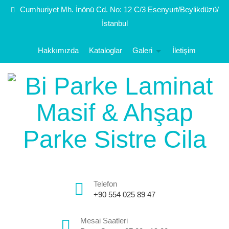
Cumhuriyet Mh. İnönü Cd. No: 12 C/3 Esenyurt/Beylikdüzü/
İstanbul
Hakkımızda
Kataloglar
Galeri
İletişim
Telefon
+90 554 025 89 47
Mesai Saatleri