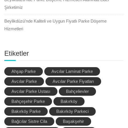
Şirketimiz
Beylikdüzü’nde Kaliteli ve Uygun Fiyatlı Parke Döşeme
Hizmetleri
Etiketler
Ahşap Parke
Avcılar Laminat Parke
Avcılar Parke
Avcılar Parke Fiyatları
Avcılar Parke Ustası
Bahçelievler
Bahçeşehir Parke
Bakırköy
Bakırköy Parke
Bakırköy Parkeci
Bağcılar Sistre Cila
Başakşehir