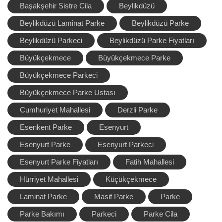
Başakşehir Sistre Cila
Beylikdüzü
Beylikdüzü Laminat Parke
Beylikdüzü Parke
Beylikdüzü Parkeci
Beylikdüzü Parke Fiyatları
Büyükçekmece
Büyükçekmece Parke
Büyükçekmece Parkeci
Büyükçekmece Parke Ustası
Cumhuriyet Mahallesi
Derzli Parke
Esenkent Parke
Esenyurt
Esenyurt Parke
Esenyurt Parkeci
Esenyurt Parke Fiyatları
Fatih Mahallesi
Hürriyet Mahallesi
Küçükçekmece
Laminat Parke
Masif Parke
Parke
Parke Bakımı
Parkeci
Parke Cila