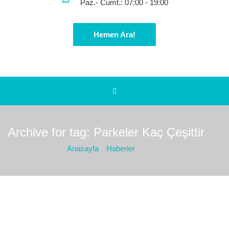
Paz.- Cumt.: 07:00 - 19:00
Hemen Ara!
Archive for tag: Parkeler Kaç Çeşittir
Bulunduğız yer :
Anasayfa
Haberler
Parkeler Kaç Çeşittir