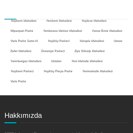
Yeşilkent Mahallesi
Yenikent Mahallesi
Yeşilova Mahallesi
Wiparquet Parke
Yenibosna Merkez Mahallesi
Yunus Emre Mahallesi
Vario Parke Satın Al
Yeşilköy Parkeci
Yakuplu Mahallesi
Ustası
Zafer Mahallesi
Ümraniye Parkeci
Ziya Gökalp Mahallesi
Yarımburgaz Mahallesi
Ustaları
Yeni Mahalle Mahallesi
Yeşilkent Parkeci
Yeşilköy Florya Parke
Yenimahalle Mahallesi
Vario Parke
Hakkımızda