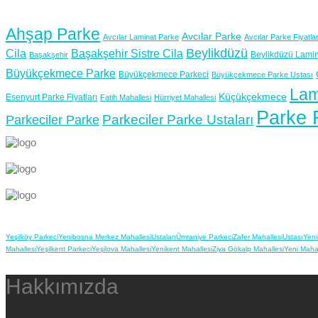
Ahşap Parke
Avcılar Parke
Avcılar Laminat Parke
Avcılar Parke Fiyatlar
Beylikdüzü
Cila
Başakşehir Sistre Cila
Beylikdüzü Lamin
Başakşehir
Büyükçekmece Parke
Büyükçekmece Parkeci
Büyükçekmece Parke Ustası
Lam
Küçükçekmece
Esenyurt Parke Fiyatları
Fatih Mahallesi
Hürriyet Mahallesi
Parke F
Parkeciler Parke Ustaları
Parkeciler Parke
Yeşilköy Parkeci
Yenibosna Merkez Mahallesi
Ustaları
Ümraniye Parkeci
Zafer Mahallesi
Ustası
Yeni
Mahallesi
Yeşilkent Parkeci
Yeşilova Mahallesi
Yenikent Mahallesi
Ziya Gökalp Mahallesi
Yeni Mahal
Hakkımızda