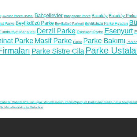
Bahçelievler
Bakırköy
Bakırköy Parke
ı
Avcılar Parke Ustası
Bahçeşehir Parke
Bü
Beylikdüzü Parke
at Parke
Beylikdüzü Parke Fiyatları
Beylikdüzü Parkeci
Esenyurt
Derzli Parke
E
Cumhuriyet Mahallesi
Esenkent Parke
inat Parke
Masif Parke
Parke Bakımı
Parke
Parkec
Parke Ustala
irmaları
Parke Sistre Cila
mahalle Mahallesi
Yarımburgaz Mahallesi
Vario Parke
Wiparquet Parke
Vario Parke Satın Al
Yeşilken
le Mahallesi
Yakuplu Mahallesi