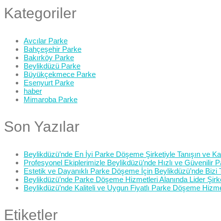
Kategoriler
Avcılar Parke
Bahçeşehir Parke
Bakırköy Parke
Beylikdüzü Parke
Büyükçekmece Parke
Esenyurt Parke
haber
Mimaroba Parke
Son Yazılar
Beylikdüzü’nde En İyi Parke Döşeme Şirketiyle Tanışın ve Kali
Profesyonel Ekiplerimizle Beylikdüzü’nde Hızlı ve Güvenilir
Estetik ve Dayanıklı Parke Döşeme İçin Beylikdüzü’nde Bizi 
Beylikdüzü’nde Parke Döşeme Hizmetleri Alanında Lider Şirk
Beylikdüzü’nde Kaliteli ve Uygun Fiyatlı Parke Döşeme Hizme
Etiketler