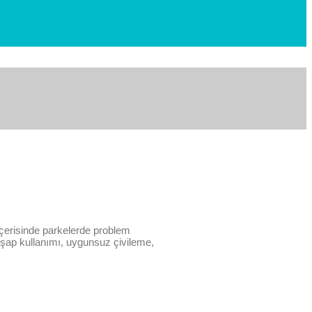
içerisinde parkelerde problem
ş şap kullanımı, uygunsuz çivileme,