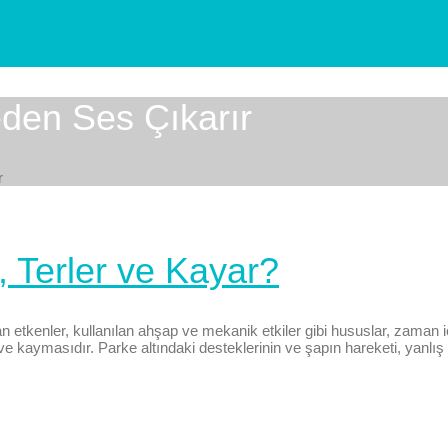
eden Ses Çıkarır
r
, Terler ve Kayar?
etkenler, kullanılan ahşap ve mekanik etkiler gibi hususlar, zaman 
 ve kaymasıdır. Parke altındaki desteklerinin ve şapın hareketi, yanlı