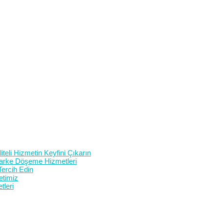
teli Hizmetin Keyfini Çıkarın
 Parke Döşeme Hizmetleri
Tercih Edin
etimiz
tleri