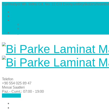
Cumhuriyet Mh. İnönü Cd. No: 12 C/3 Esenyurt/Beylikdüzü/İstanbul
Hakkımızda
Kataloglar
Galeri
Parke Modelleri ve Renkleri
Villa Parke Modelleri
İletişim
Telefon
+90 554 025 89 47
Mesai Saatleri
Paz.- Cumt.: 07:00 - 19:00
Hemen Ara!
Anasayfa
Hakkımızda