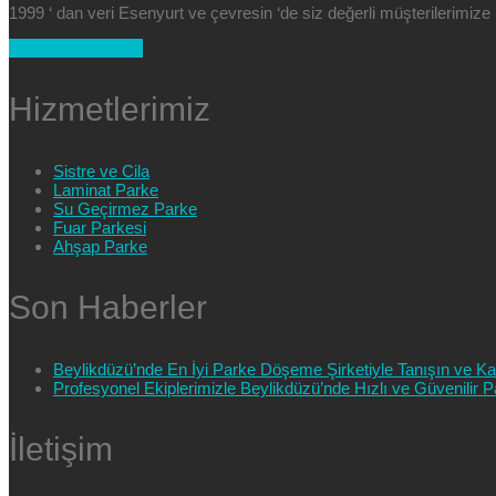
1999 ‘ dan veri Esenyurt ve çevresin ‘de siz değerli müşterilerimi
+90 554 025 89 47
Hizmetlerimiz
Sistre ve Cila
Laminat Parke
Su Geçirmez Parke
Fuar Parkesi
Ahşap Parke
Son Haberler
Beylikdüzü’nde En İyi Parke Döşeme Şirketiyle Tanışın ve Kali
Profesyonel Ekiplerimizle Beylikdüzü’nde Hızlı ve Güvenilir
İletişim