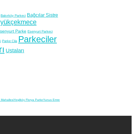
Bağcılar Sistre
Bakırköy Parkeci
yükçekmece
senyurt Parke
Esenyurt Parkeci
Parkeciler
i
Parke Cila
rı
Ustaları
t Mahallesi
Yeşilköy Florya Parke
Yunus Emre