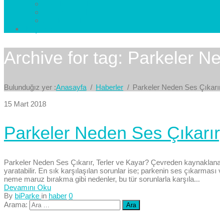
Esenkent Parke
Esenyurt Parke
Avcılar Parke
İletişim
Bize Yazın
Archive for tag: Parkeler N
Bulunduğız yer :
Anasayfa
Haberler
Parkeler Neden Ses Çıkarı
15 Mart 2018
Parkeler Neden Ses Çıkarır
Parkeler Neden Ses Çıkarır, Terler ve Kayar? Çevreden kaynaklanan 
yaratabilir. En sık karşılaşılan sorunlar ise; parkenin ses çıkarması
neme maruz bırakma gibi nedenler, bu tür sorunlarla karşıla...
Devamını Oku
By
biParke
in
haber
0
Arama: