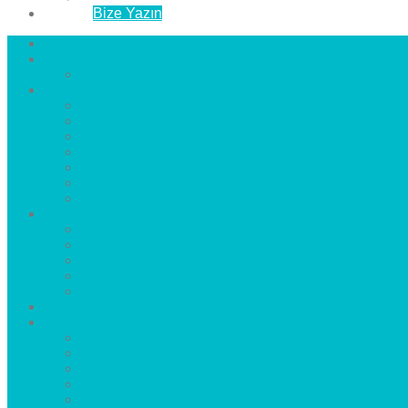
İletişim
Bize Yazın
Anasayfa
Hakkımızda
Çözüm Ortaklarımız
Hizmetlerimiz
Laminat Parke
Derzli Parke
Sistre ve Cila
Su Geçirmez Parke
Ahşap Parke
Masif Parke
Fuar Parkesi
Haberler
blog
Büyükçekmece Parke
Beylikdüzü Parke
Esenyurt Parke
Bakırköy Parke
Avcılar Parke
Öncesi
Sonrası
Bayiler
İlçeler
Yeşilköy Florya Parke
Büyükçekmece Parke
Alkent 2000 Parke
Beylikdüzü Parke
Beykent Parke