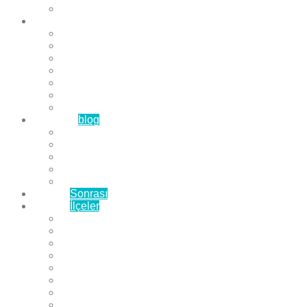
Çözüm Ortaklarımız
Hizmetlerimiz
Laminat Parke
Derzli Parke
Sistre ve Cila
Su Geçirmez Parke
Ahşap Parke
Masif Parke
Fuar Parkesi
Haberler
blog
Büyükçekmece Parke
Beylikdüzü Parke
Esenyurt Parke
Bakırköy Parke
Avcılar Parke
Öncesi
Sonrası
Bayiler
İlçeler
Yeşilköy Florya Parke
Büyükçekmece Parke
Alkent 2000 Parke
Beylikdüzü Parke
Beykent Parke
Esenkent Parke
Esenyurt Parke
Avcılar Parke