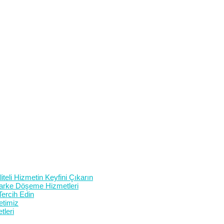
teli Hizmetin Keyfini Çıkarın
 Parke Döşeme Hizmetleri
Tercih Edin
etimiz
tleri