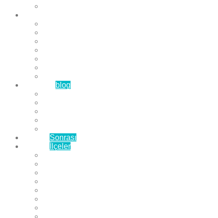
Çözüm Ortaklarımız
Hizmetlerimiz
Laminat Parke
Derzli Parke
Sistre ve Cila
Su Geçirmez Parke
Ahşap Parke
Masif Parke
Fuar Parkesi
Haberler
blog
Büyükçekmece Parke
Beylikdüzü Parke
Esenyurt Parke
Bakırköy Parke
Avcılar Parke
Öncesi
Sonrası
Bayiler
İlçeler
Yeşilköy Florya Parke
Büyükçekmece Parke
Alkent 2000 Parke
Beylikdüzü Parke
Beykent Parke
Esenkent Parke
Esenyurt Parke
Avcılar Parke