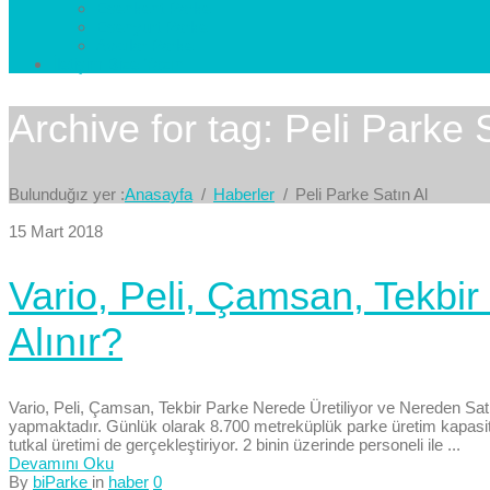
Esenkent Parke
Esenyurt Parke
Avcılar Parke
İletişim
Bize Yazın
Archive for tag: Peli Parke 
Bulunduğız yer :
Anasayfa
Haberler
Peli Parke Satın Al
15 Mart 2018
Vario, Peli, Çamsan, Tekbir
Alınır?
Vario, Peli, Çamsan, Tekbir Parke Nerede Üretiliyor ve Nereden Satın
yapmaktadır. Günlük olarak 8.700 metreküplük parke üretim kapasite
tutkal üretimi de gerçekleştiriyor. 2 binin üzerinde personeli ile ...
Devamını Oku
By
biParke
in
haber
0