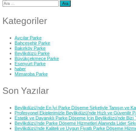
Arama:
Kategoriler
Avcılar Parke
Bahçeşehir Parke
Bakırköy Parke
Beylikdüzü Parke
Büyükçekmece Parke
Esenyurt Parke
haber
Mimaroba Parke
Son Yazılar
Beylikdüzü’nde En İyi Parke Döşeme Şirketiyle Tanışın ve Kali
Profesyonel Ekiplerimizle Beylikdüzü’nde Hızlı ve Güvenilir
Estetik ve Dayanıklı Parke Döşeme İçin Beylikdüzü’nde Bizi 
Beylikdüzü’nde Parke Döşeme Hizmetleri Alanında Lider Şirk
Beylikdüzü’nde Kaliteli ve Uygun Fiyatlı Parke Döşeme Hizme