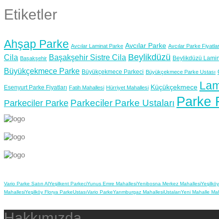
Etiketler
Ahşap Parke
Avcılar Parke
Avcılar Laminat Parke
Avcılar Parke Fiyatlar
Beylikdüzü
Cila
Başakşehir Sistre Cila
Beylikdüzü Lamin
Başakşehir
Büyükçekmece Parke
Büyükçekmece Parkeci
Büyükçekmece Parke Ustası
Lam
Küçükçekmece
Esenyurt Parke Fiyatları
Fatih Mahallesi
Hürriyet Mahallesi
Parke F
Parkeciler Parke Ustaları
Parkeciler Parke
Vario Parke Satın Al
Yeşilkent Parkeci
Yunus Emre Mahallesi
Yenibosna Merkez Mahallesi
Yeşilköy
Mahallesi
Yeşilköy Florya Parke
Ustası
Vario Parke
Yarımburgaz Mahallesi
Ustaları
Yeni Mahalle Mah
Hakkımızda