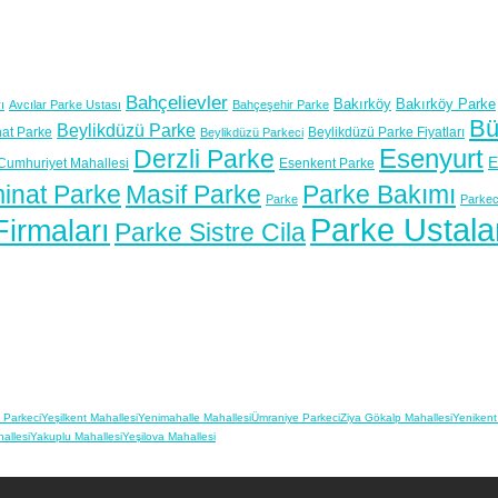
Bahçelievler
Bakırköy
Bakırköy Parke
ı
Avcılar Parke Ustası
Bahçeşehir Parke
Bü
Beylikdüzü Parke
at Parke
Beylikdüzü Parke Fiyatları
Beylikdüzü Parkeci
Esenyurt
Derzli Parke
E
Cumhuriyet Mahallesi
Esenkent Parke
inat Parke
Masif Parke
Parke Bakımı
Parke
Parkec
Parke Ustala
irmaları
Parke Sistre Cila
 Parkeci
Yeşilkent Mahallesi
Yenimahalle Mahallesi
Ümraniye Parkeci
Ziya Gökalp Mahallesi
Yenikent
allesi
Yakuplu Mahallesi
Yeşilova Mahallesi