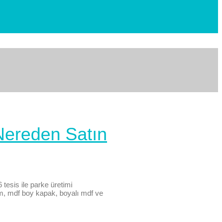
 Nereden Satın
tesis ile parke üretimi
am, mdf boy kapak, boyalı mdf ve