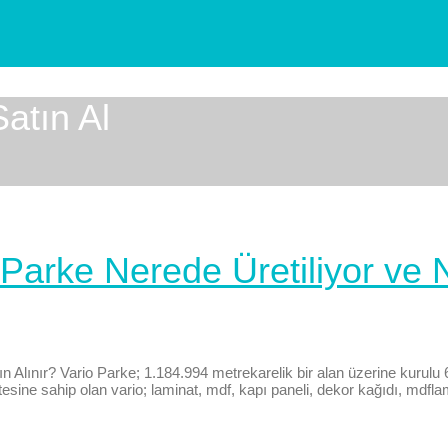
Satın Al
 Parke Nerede Üretiliyor ve
 Alınır? Vario Parke; 1.184.994 metrekarelik bir alan üzerine kurulu 6 
sine sahip olan vario; laminat, mdf, kapı paneli, dekor kağıdı, mdfl