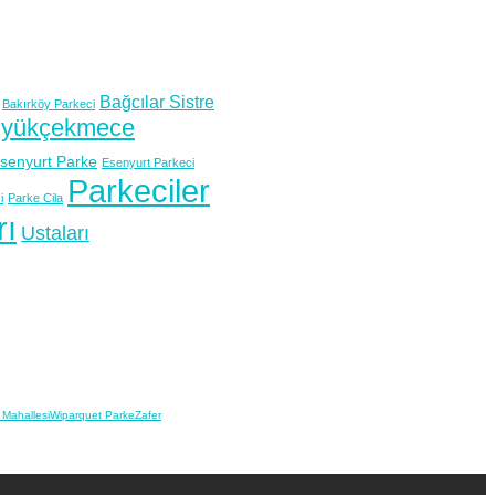
Bağcılar Sistre
Bakırköy Parkeci
yükçekmece
senyurt Parke
Esenyurt Parkeci
Parkeciler
i
Parke Cila
rı
Ustaları
 Mahallesi
Wiparquet Parke
Zafer