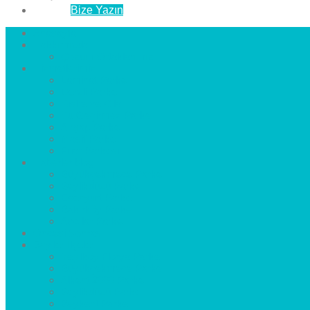
İletişim
Bize Yazın
Anasayfa
Hakkımızda
Çözüm Ortaklarımız
Hizmetlerimiz
Laminat Parke
Derzli Parke
Sistre ve Cila
Su Geçirmez Parke
Ahşap Parke
Masif Parke
Fuar Parkesi
Haberler
blog
Büyükçekmece Parke
Beylikdüzü Parke
Esenyurt Parke
Bakırköy Parke
Avcılar Parke
Öncesi
Sonrası
Bayiler
İlçeler
Yeşilköy Florya Parke
Büyükçekmece Parke
Alkent 2000 Parke
Beylikdüzü Parke
Beykent Parke