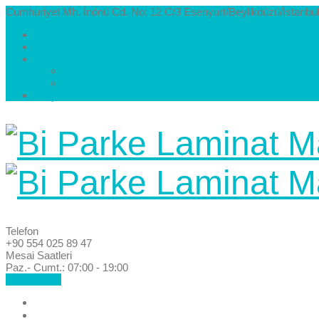
Cumhuriyet Mh. İnönü Cd. No: 12 C/3 Esenyurt/Beylikdüzü/İstanbul
Hakkımızda
Kataloglar
Galeri
Parke Modelleri ve Renkleri
Villa Parke Modelleri
İletişim
Telefon
+90 554 025 89 47
Mesai Saatleri
Paz.- Cumt.: 07:00 - 19:00
Hemen Ara!
Anasayfa
Hakkımızda