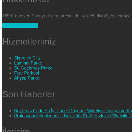
1999 ‘ dan veri Esenyurt ve çevresin ‘de siz değerli müşterilerimi
+90 554 025 89 47
Hizmetlerimiz
Sistre ve Cila
Laminat Parke
Su Geçirmez Parke
Fuar Parkesi
Ahşap Parke
Son Haberler
Beylikdüzü’nde En İyi Parke Döşeme Şirketiyle Tanışın ve Kali
Profesyonel Ekiplerimizle Beylikdüzü’nde Hızlı ve Güvenilir
İletişim