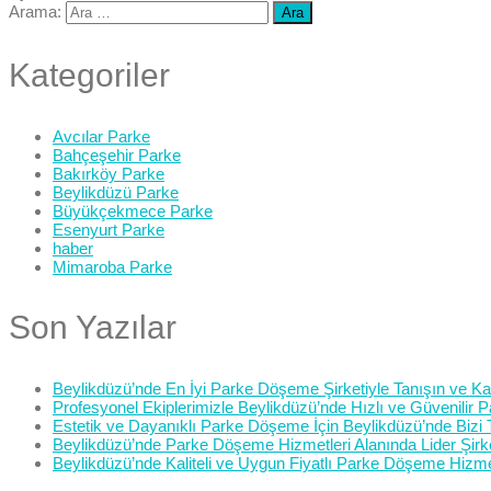
Arama:
Kategoriler
Avcılar Parke
Bahçeşehir Parke
Bakırköy Parke
Beylikdüzü Parke
Büyükçekmece Parke
Esenyurt Parke
haber
Mimaroba Parke
Son Yazılar
Beylikdüzü’nde En İyi Parke Döşeme Şirketiyle Tanışın ve Kali
Profesyonel Ekiplerimizle Beylikdüzü’nde Hızlı ve Güvenilir
Estetik ve Dayanıklı Parke Döşeme İçin Beylikdüzü’nde Bizi 
Beylikdüzü’nde Parke Döşeme Hizmetleri Alanında Lider Şirk
Beylikdüzü’nde Kaliteli ve Uygun Fiyatlı Parke Döşeme Hizme