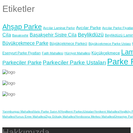
Etiketler
Ahşap Parke
Avcılar Parke
Avcılar Laminat Parke
Avcılar Parke Fiyatlar
Beylikdüzü
Cila
Başakşehir Sistre Cila
Beylikdüzü Lamin
Başakşehir
Büyükçekmece Parke
Büyükçekmece Parkeci
Büyükçekmece Parke Ustası
Lam
Küçükçekmece
Esenyurt Parke Fiyatları
Fatih Mahallesi
Hürriyet Mahallesi
Parke F
Parkeciler Parke Ustaları
Parkeciler Parke
Yarımburgaz Mahallesi
Vario Parke Satın Al
Yeşilkent Parkeci
Ustaları
Yenikent Mahallesi
Yeşilköy 
Mahallesi
Yunus Emre Mahallesi
Ziya Gökalp Mahallesi
Yenibosna Merkez Mahallesi
Ümraniye Par
Hakkımızda