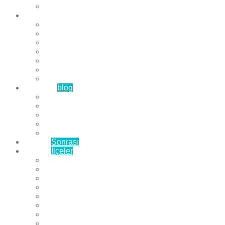
Çözüm Ortaklarımız
Hizmetlerimiz
Laminat Parke
Derzli Parke
Sistre ve Cila
Su Geçirmez Parke
Ahşap Parke
Masif Parke
Fuar Parkesi
Haberler
blog
Büyükçekmece Parke
Beylikdüzü Parke
Esenyurt Parke
Bakırköy Parke
Avcılar Parke
Öncesi
Sonrası
Bayiler
İlçeler
Yeşilköy Florya Parke
Büyükçekmece Parke
Alkent 2000 Parke
Beylikdüzü Parke
Beykent Parke
Esenkent Parke
Esenyurt Parke
Avcılar Parke