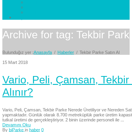
Esenkent Parke
Esenyurt Parke
Avcılar Parke
İletişim
Bize Yazın
Archive for tag: Tekbir Park
Bulunduğız yer :
Anasayfa
Haberler
Tekbir Parke Satın Al
15 Mart 2018
Vario, Peli, Çamsan, Tekbir
Alınır?
Vario, Peli, Çamsan, Tekbir Parke Nerede Üretiliyor ve Nereden Satın
yapmaktadır. Günlük olarak 8.700 metreküplük parke üretim kapasite
tutkal üretimi de gerçekleştiriyor. 2 binin üzerinde personeli ile ...
Devamını Oku
By
biParke
in
haber
0