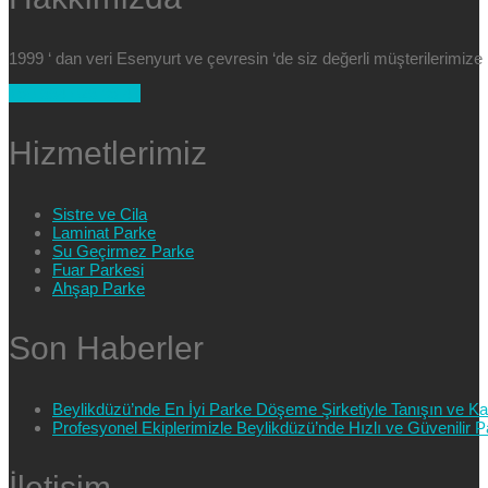
1999 ‘ dan veri Esenyurt ve çevresin ‘de siz değerli müşterilerimi
+90 554 025 89 47
Hizmetlerimiz
Sistre ve Cila
Laminat Parke
Su Geçirmez Parke
Fuar Parkesi
Ahşap Parke
Son Haberler
Beylikdüzü’nde En İyi Parke Döşeme Şirketiyle Tanışın ve Kali
Profesyonel Ekiplerimizle Beylikdüzü’nde Hızlı ve Güvenilir
İletişim