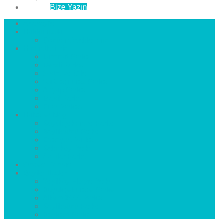
İletişim
Bize Yazın
Anasayfa
Hakkımızda
Çözüm Ortaklarımız
Hizmetlerimiz
Laminat Parke
Derzli Parke
Sistre ve Cila
Su Geçirmez Parke
Ahşap Parke
Masif Parke
Fuar Parkesi
Haberler
blog
Büyükçekmece Parke
Beylikdüzü Parke
Esenyurt Parke
Bakırköy Parke
Avcılar Parke
Öncesi
Sonrası
Bayiler
İlçeler
Yeşilköy Florya Parke
Büyükçekmece Parke
Alkent 2000 Parke
Beylikdüzü Parke
Beykent Parke