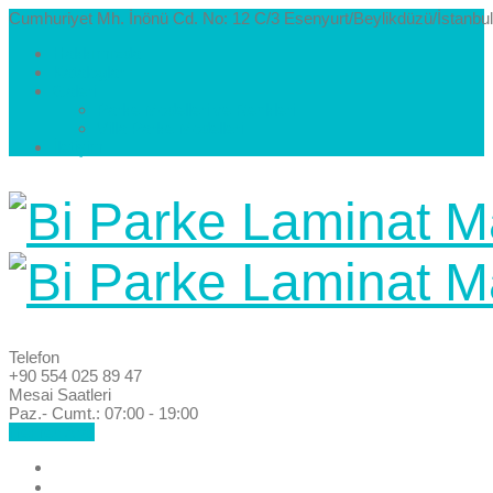
Cumhuriyet Mh. İnönü Cd. No: 12 C/3 Esenyurt/Beylikdüzü/İstanbul
Hakkımızda
Kataloglar
Galeri
Parke Modelleri ve Renkleri
Villa Parke Modelleri
İletişim
Telefon
+90 554 025 89 47
Mesai Saatleri
Paz.- Cumt.: 07:00 - 19:00
Hemen Ara!
Anasayfa
Hakkımızda